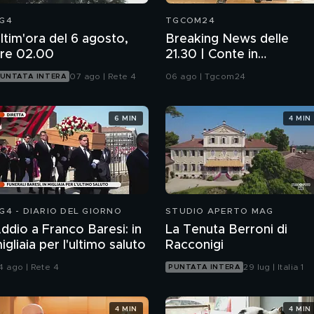
G4
TGCOM24
ltim'ora del 6 agosto,
Breaking News delle
re 02.00
21.30 | Conte in
Commissione: da me
07 ago | Rete 4
06 ago | Tgcom24
UNTATA INTERA
nessun illecito
6 MIN
4 MIN
G4 - DIARIO DEL GIORNO
STUDIO APERTO MAG
ddio a Franco Baresi: in
La Tenuta Berroni di
igliaia per l'ultimo saluto
Racconigi
4 ago | Rete 4
29 lug | Italia 1
PUNTATA INTERA
4 MIN
4 MIN