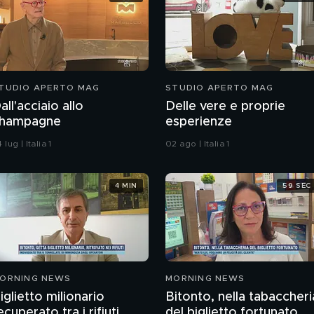
TUDIO APERTO MAG
STUDIO APERTO MAG
all'acciaio allo
Delle vere e proprie
hampagne
esperienze
 lug | Italia 1
02 ago | Italia 1
4 MIN
59 SEC
ORNING NEWS
MORNING NEWS
iglietto milionario
Bitonto, nella tabaccheri
ecuperato tra i rifiuti
del biglietto fortunato