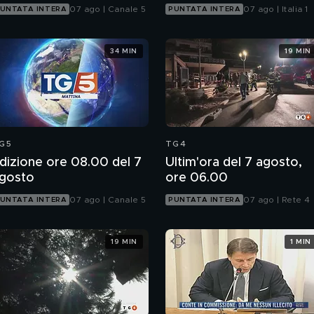
07 ago | Canale 5
07 ago | Italia 1
UNTATA INTERA
PUNTATA INTERA
34 MIN
19 MIN
G5
TG4
dizione ore 08.00 del 7
Ultim'ora del 7 agosto,
gosto
ore 06.00
07 ago | Canale 5
07 ago | Rete 4
UNTATA INTERA
PUNTATA INTERA
19 MIN
1 MIN