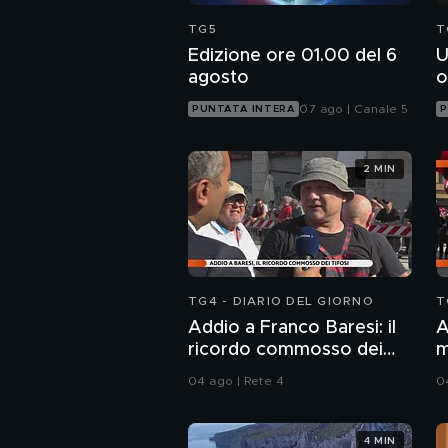
TG5
T
Edizione ore 01.00 del 6
U
agosto
o
07 ago | Canale 5
PUNTATA INTERA
P
2 MIN
TG4 - DIARIO DEL GIORNO
T
Addio a Franco Baresi: il
A
ricordo commosso dei
m
tifosi
04 ago | Rete 4
0
4 MIN