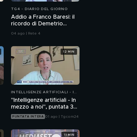
TG4 - DIARIO DEL GIORNO
Addio a Franco Baresi: il
ricordo di Demetrio
Albertini, Clarence
04 ago | Rete 4
Seedorf e Giovanni Galli
12 MIN
INTELLIGENZE ARTIFICIALI - IN
MEZZO A NOI
"Intelligenze artificiali - In
mezzo a noi", puntata 36:
chatbot emotivi e minori
01 ago | Tgcom24
PUNTATA INTERA
11 MIN