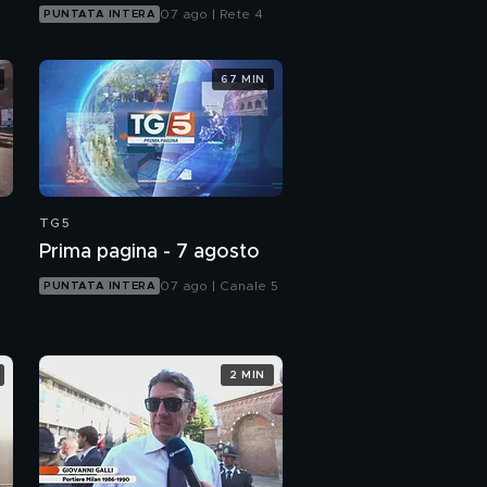
07 ago | Rete 4
PUNTATA INTERA
67 MIN
TG5
Prima pagina - 7 agosto
07 ago | Canale 5
PUNTATA INTERA
2 MIN