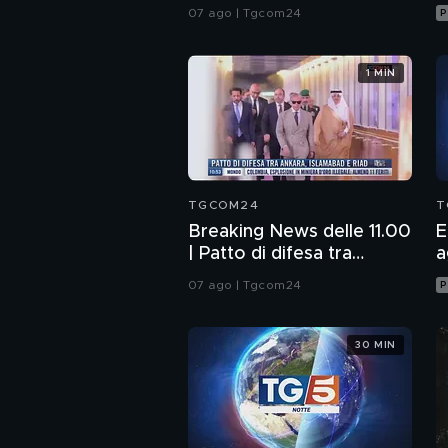
trattano su Hormuz,
07 ago | Tgcom24
P
Trump escluso
1 MIN
TGCOM24
T
Breaking News delle 11.00
E
| Patto di difesa tra
a
Ankara, Islamabad e Riad
07 ago | Tgcom24
P
30 MIN