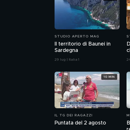
STUDIO APERTO MAG
S
Il territorio di Baunei in
D
Sardegna
c
29 lug | Italia 1
24
10 MIN
IL TG DEI RAGAZZI
M
Puntata del 2 agosto
B
r