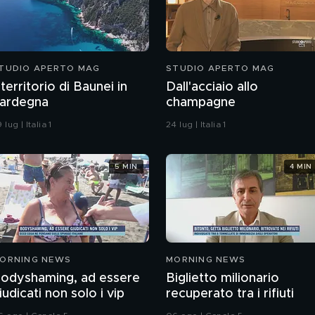
TUDIO APERTO MAG
STUDIO APERTO MAG
l territorio di Baunei in
Dall'acciaio allo
ardegna
champagne
 lug | Italia 1
24 lug | Italia 1
5 MIN
4 MIN
ORNING NEWS
MORNING NEWS
odyshaming, ad essere
Biglietto milionario
iudicati non solo i vip
recuperato tra i rifiuti