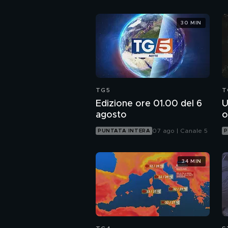
30 MIN
TG5
T
Edizione ore 01.00 del 6
U
agosto
o
07 ago | Canale 5
PUNTATA INTERA
P
34 MIN