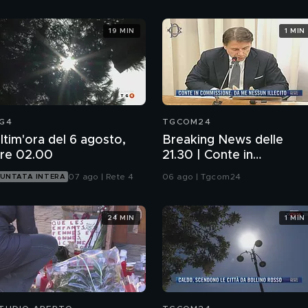
19 MIN
1 MIN
G4
TGCOM24
ltim'ora del 6 agosto,
Breaking News delle
re 02.00
21.30 | Conte in
Commissione: da me
07 ago | Rete 4
06 ago | Tgcom24
UNTATA INTERA
nessun illecito
24 MIN
1 MIN