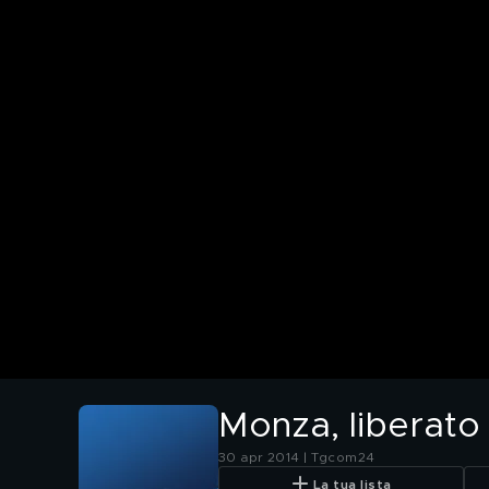
Monza, liberato 
30 apr 2014 | Tgcom24
La tua lista