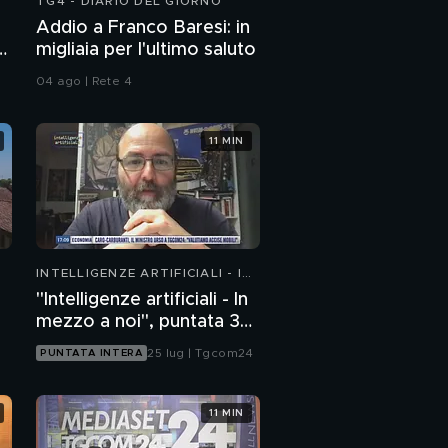
TG4 - DIARIO DEL GIORNO
Addio a Franco Baresi: in
migliaia per l'ultimo saluto
04 ago | Rete 4
11 MIN
INTELLIGENZE ARTIFICIALI - IN
MEZZO A NOI
"Intelligenze artificiali - In
mezzo a noi", puntata 35:
il progetto Glasswing
25 lug | Tgcom24
PUNTATA INTERA
11 MIN