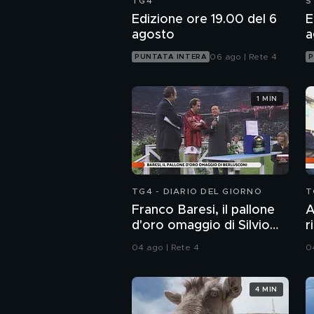
TG4
S
Edizione ore 19.00 del 6
E
agosto
a
06 ago | Rete 4
PUNTATA INTERA
P
1 MIN
TG4 - DIARIO DEL GIORNO
T
Franco Baresi, il pallone
A
d'oro omaggio di Silvio
r
Berlusconi
A
04 ago | Rete 4
0
S
4 MIN