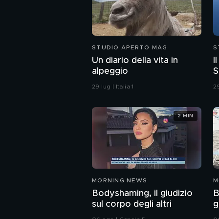
STUDIO APERTO MAG
S
Un diario della vita in
I
alpeggio
S
29 lug | Italia 1
29
2 MIN
MORNING NEWS
M
Bodyshaming, il giudizio
B
sul corpo degli altri
g