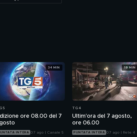
34 MIN
19 MIN
G5
TG4
dizione ore 08.00 del 7
Ultim'ora del 7 agosto,
gosto
ore 06.00
07 ago | Canale 5
07 ago | Rete 4
UNTATA INTERA
PUNTATA INTERA