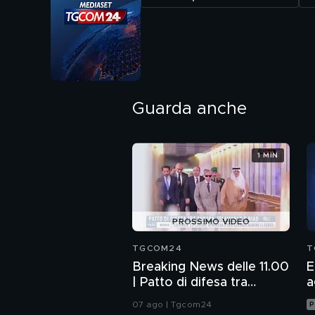
Guarda anche
1 MIN
PROSSIMO VIDEO
TGCOM24
T
Breaking News delle 11.00
E
| Patto di difesa tra
a
Ankara, Islamabad e Riad
07 ago | Tgcom24
P