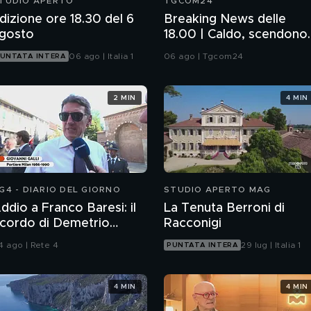
TUDIO APERTO
TGCOM24
dizione ore 18.30 del 6
Breaking News delle
gosto
18.00 | Caldo, scendono
le città da bollino rosso
06 ago | Italia 1
06 ago | Tgcom24
UNTATA INTERA
2 MIN
4 MIN
G4 - DIARIO DEL GIORNO
STUDIO APERTO MAG
ddio a Franco Baresi: il
La Tenuta Berroni di
icordo di Demetrio
Racconigi
lbertini, Clarence
4 ago | Rete 4
29 lug | Italia 1
PUNTATA INTERA
eedorf e Giovanni Galli
4 MIN
4 MIN