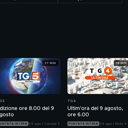
37 MIN
18 MIN
G5
TG4
dizione ore 8.00 del 9
Ultim'ora del 9 agosto,
gosto
ore 6.00
09 ago | Canale 5
09 ago | Rete 4
UNTATA INTERA
PUNTATA INTERA