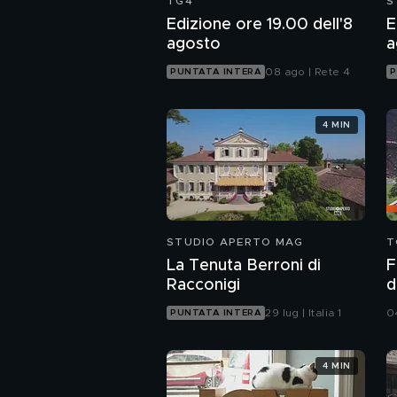
TG4
S
Edizione ore 19.00 dell'8
E
agosto
a
08 ago | Rete 4
PUNTATA INTERA
P
4 MIN
STUDIO APERTO MAG
T
La Tenuta Berroni di
F
Racconigi
d
B
29 lug | Italia 1
0
PUNTATA INTERA
4 MIN