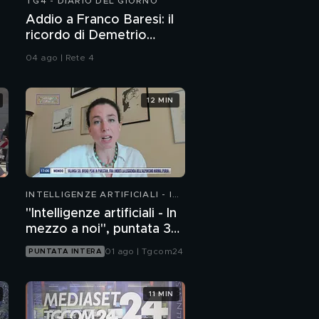
TG4 - DIARIO DEL GIORNO
Addio a Franco Baresi: il
ricordo di Demetrio
Albertini, Clarence
04 ago | Rete 4
Seedorf e Giovanni Galli
12 MIN
INTELLIGENZE ARTIFICIALI - IN
MEZZO A NOI
"Intelligenze artificiali - In
mezzo a noi", puntata 36:
chatbot emotivi e minori
01 ago | Tgcom24
PUNTATA INTERA
11 MIN