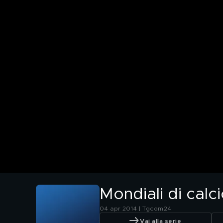
Mondiali di calc
04 apr 2014 | Tgcom24
Vai alla serie