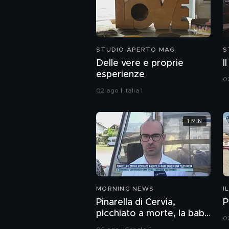
STUDIO APERTO MAG
S
Delle vere e proprie
I
esperienze
02
02 ago | Italia 1
1 MIN
MORNING NEWS
I
Pinarella di Cervia,
P
picchiato a morte, la baby
0
gang in una telecamera