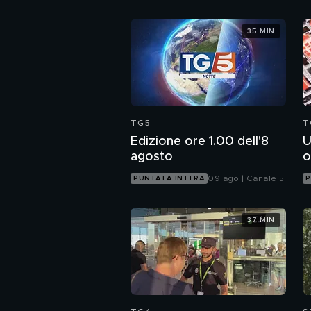
35 MIN
TG5
T
Edizione ore 1.00 dell'8
U
agosto
o
09 ago | Canale 5
PUNTATA INTERA
P
37 MIN