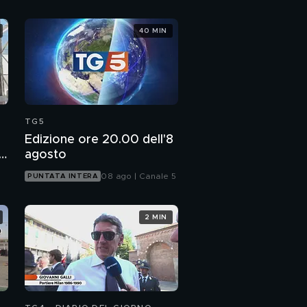
40 MIN
TG5
Edizione ore 20.00 dell'8
li
agosto
08 ago | Canale 5
PUNTATA INTERA
2 MIN