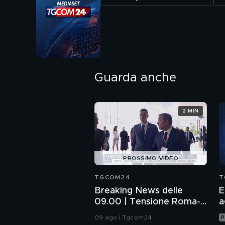
Guarda anche
2 MIN
PROSSIMO VIDEO
TGCOM24
T
Breaking News delle
E
09.00 | Tensione Roma-
a
Madrid, controlli in
09 ago | Tgcom24
P
Spagna