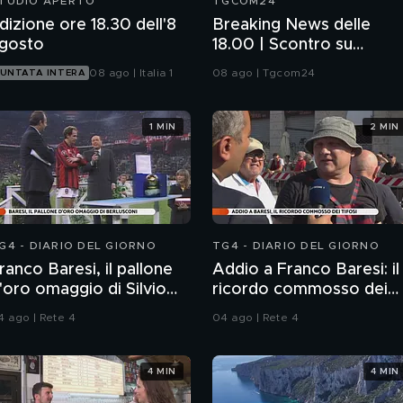
TUDIO APERTO
TGCOM24
dizione ore 18.30 dell'8
Breaking News delle
gosto
18.00 | Scontro su
Schengen, controlli in
08 ago | Italia 1
08 ago | Tgcom24
UNTATA INTERA
Spagna
1 MIN
2 MIN
G4 - DIARIO DEL GIORNO
TG4 - DIARIO DEL GIORNO
ranco Baresi, il pallone
Addio a Franco Baresi: il
'oro omaggio di Silvio
ricordo commosso dei
erlusconi
tifosi
4 ago | Rete 4
04 ago | Rete 4
4 MIN
4 MIN