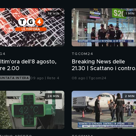
18 MIN
1 MIN
G4
TGCOM24
ltim'ora dell'8 agosto,
Breaking News delle
re 2.00
21.30 | Scattano i control
in Spagna, la Ue media
09 ago | Rete 4
08 ago | Tgcom24
UNTATA INTERA
24 MIN
2 MIN