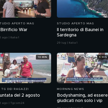
TUDIO APERTO MAG
STUDIO APERTO MAG
l Birrificio War
Il territorio di Baunei in
Sardegna
 ago | Italia 1
29 lug | Italia 1
10 MIN
5 MIN
L TG DEI RAGAZZI
MORNING NEWS
untata del 2 agosto
Bodyshaming, ad essere
giudicati non solo i vip
2 ago | Tgcom24