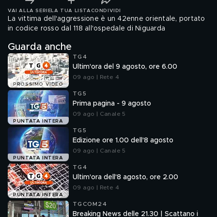
VAI ALLA SERIE
LA TUA LISTA
CONDIVIDI
La vittima dell'aggressione è un 42enne orientale, portato
in codice rosso dal 118 all'ospedale di Niguarda
Guarda anche
TG4
Ultim'ora del 9 agosto, ore 6.00
09 ago | Rete 4
PROSSIMO VIDEO
TG5
Prima pagina - 9 agosto
09 ago | Canale 5
PUNTATA INTERA
TG5
Edizione ore 1.00 dell'8 agosto
09 ago | Canale 5
PUNTATA INTERA
TG4
Ultim'ora dell'8 agosto, ore 2.00
09 ago | Rete 4
PUNTATA INTERA
TGCOM24
Breaking News delle 21.30 | Scattano i