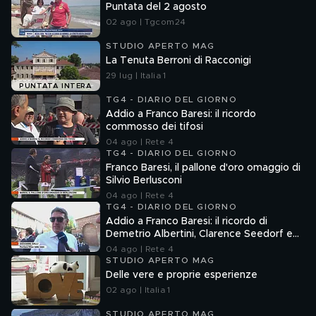
Puntata del 2 agosto
02 ago | Tgcom24
STUDIO APERTO MAG
La Tenuta Berroni di Racconigi
29 lug | Italia 1
PUNTATA INTERA
TG4 - DIARIO DEL GIORNO
Addio a Franco Baresi: il ricordo
commosso dei tifosi
04 ago | Rete 4
TG4 - DIARIO DEL GIORNO
Franco Baresi, il pallone d'oro omaggio di
Silvio Berlusconi
04 ago | Rete 4
TG4 - DIARIO DEL GIORNO
Addio a Franco Baresi: il ricordo di
Demetrio Albertini, Clarence Seedorf e
Giovanni Galli
04 ago | Rete 4
STUDIO APERTO MAG
Delle vere e proprie esperienze
02 ago | Italia 1
STUDIO APERTO MAG