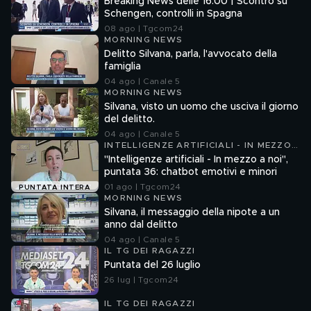
Breaking News delle 16.00 | Scontro su
Schengen, controlli in Spagna
08 ago | Tgcom24
MORNING NEWS
Delitto Silvana, parla, l'avvocato della
famiglia
04 ago | Canale 5
MORNING NEWS
Silvana, visto un uomo che usciva il giorno
del delitto.
04 ago | Canale 5
INTELLIGENZE ARTIFICIALI - IN MEZZO
A NOI
"Intelligenze artificiali - In mezzo a noi",
puntata 36: chatbot emotivi e minori
01 ago | Tgcom24
PUNTATA INTERA
MORNING NEWS
Silvana, il messaggio della nipote a un
anno dal delitto
04 ago | Canale 5
IL TG DEI RAGAZZI
Puntata del 26 luglio
26 lug | Tgcom24
IL TG DEI RAGAZZI