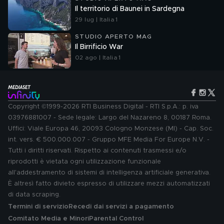
Il territorio di Baunei in Sardegna
29 lug | Italia 1
STUDIO APERTO MAG
Il Birrificio War
02 ago | Italia 1
Copyright ©1999-2026 RTI Business Digital - RTI S.p.A.: p. iva
03976881007 - Sede legale: Largo del Nazareno 8, 00187 Roma.
Uffici: Viale Europa 46, 20093 Cologno Monzese (MI) - Cap. Soc.
int. vers. € 500.000.007 - Gruppo MFE Media For Europe N.V. -
Tutti i diritti riservati. Rispetto ai contenuti trasmessi e/o
riprodotti è vietata ogni utilizzazione funzionale
all'addestramento di sistemi di intelligenza artificiale generativa.
È altresì fatto divieto espresso di utilizzare mezzi automatizzati
di data scraping.
Termini di servizio
Recedi dai servizi a pagamento
Comitato Media e Minori
Parental Control