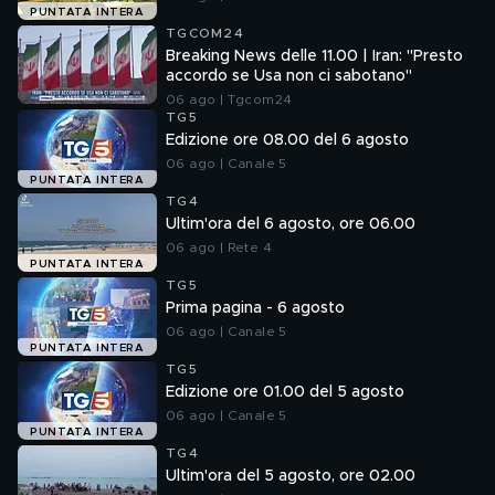
PUNTATA INTERA
TGCOM24
Breaking News delle 11.00 | Iran: "Presto
accordo se Usa non ci sabotano"
06 ago | Tgcom24
TG5
Edizione ore 08.00 del 6 agosto
06 ago | Canale 5
PUNTATA INTERA
TG4
Ultim'ora del 6 agosto, ore 06.00
06 ago | Rete 4
PUNTATA INTERA
TG5
Prima pagina - 6 agosto
06 ago | Canale 5
PUNTATA INTERA
TG5
Edizione ore 01.00 del 5 agosto
06 ago | Canale 5
PUNTATA INTERA
TG4
Ultim'ora del 5 agosto, ore 02.00