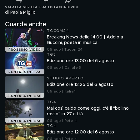
VAI ALLA SERIE
LA TUA LISTA
CONDIVIDI
di Paola Miglio
Guarda anche
TGCOM24
Breaking News delle 14.00 | Addio a
Guccini, poeta in musica
06 ago | Tgcom24
PROSSIMO VIDEO
TG5
Edizione ore 13.00 del 6 agosto
06 ago | Canale 5
PUNTATA INTERA
STUDIO APERTO
Edizione ore 12.25 del 6 agosto
06 ago | Italia 1
PUNTATA INTERA
TG4
Mai così caldo come oggi, c'è il "bollino
rosso" in 27 città
06 ago | Rete 4
PUNTATA INTERA
TG4
Edizione ore 12.00 del 6 agosto
06 ago | Rete 4