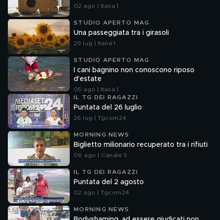
02 ago | Italia 1
STUDIO APERTO MAG
Una passeggiata tra i girasoli
29 lug | Italia 1
STUDIO APERTO MAG
I cani bagnino non conoscono riposo
d'estate
05 ago | Italia 1
IL TG DEI RAGAZZI
Puntata del 26 luglio
26 lug | Tgcom24
MORNING NEWS
Biglietto milionario recuperato tra i rifiuti
06 ago | Canale 5
IL TG DEI RAGAZZI
Puntata del 2 agosto
02 ago | Tgcom24
MORNING NEWS
Bodyshaming, ad essere giudicati non