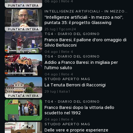
06 ago | Rete 4
PUNTATA INTERA
INTELLIGENZE ARTIFICIALI - IN MEZZO
A NOI
"Intelligenze artificiali - In mezzo a noi",
puntata 35: il progetto Glasswing
25 lug | Tgcom24
PUNTATA INTERA
TG4 - DIARIO DEL GIORNO
Franco Baresi, il pallone d'oro omaggio di
Silvio Berlusconi
04 ago | Rete 4
TG4 - DIARIO DEL GIORNO
Addio a Franco Baresi: in migliaia per
l'ultimo saluto
04 ago | Rete 4
STUDIO APERTO MAG
La Tenuta Berroni di Racconigi
29 lug | Italia 1
PUNTATA INTERA
TG4 - DIARIO DEL GIORNO
Franco Baresi dopo la vittoria dello
scudetto nel 1992
04 ago | Rete 4
STUDIO APERTO MAG
Delle vere e proprie esperienze