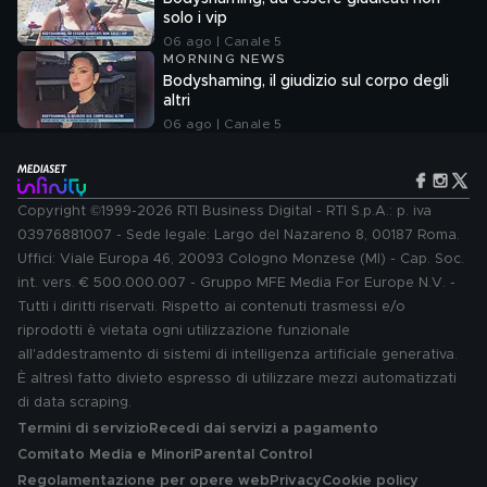
solo i vip
06 ago | Canale 5
MORNING NEWS
Bodyshaming, il giudizio sul corpo degli
altri
06 ago | Canale 5
Copyright ©1999-2026 RTI Business Digital - RTI S.p.A.: p. iva
03976881007 - Sede legale: Largo del Nazareno 8, 00187 Roma.
Uffici: Viale Europa 46, 20093 Cologno Monzese (MI) - Cap. Soc.
int. vers. € 500.000.007 - Gruppo MFE Media For Europe N.V. -
Tutti i diritti riservati. Rispetto ai contenuti trasmessi e/o
riprodotti è vietata ogni utilizzazione funzionale
all'addestramento di sistemi di intelligenza artificiale generativa.
È altresì fatto divieto espresso di utilizzare mezzi automatizzati
di data scraping.
Termini di servizio
Recedi dai servizi a pagamento
Comitato Media e Minori
Parental Control
Regolamentazione per opere web
Privacy
Cookie policy