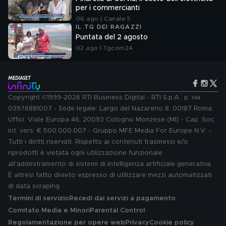
per i commercianti
06 ago | Canale 5
IL TG DEI RAGAZZI
Puntata del 2 agosto
02 ago | Tgcom24
Copyright ©1999-2026 RTI Business Digital - RTI S.p.A.: p. iva
03976881007 - Sede legale: Largo del Nazareno 8, 00187 Roma.
Uffici: Viale Europa 46, 20093 Cologno Monzese (MI) - Cap. Soc.
int. vers. € 500.000.007 - Gruppo MFE Media For Europe N.V. -
Tutti i diritti riservati. Rispetto ai contenuti trasmessi e/o
riprodotti è vietata ogni utilizzazione funzionale
all'addestramento di sistemi di intelligenza artificiale generativa.
È altresì fatto divieto espresso di utilizzare mezzi automatizzati
di data scraping.
Termini di servizio
Recedi dai servizi a pagamento
Comitato Media e Minori
Parental Control
Regolamentazione per opere web
Privacy
Cookie policy