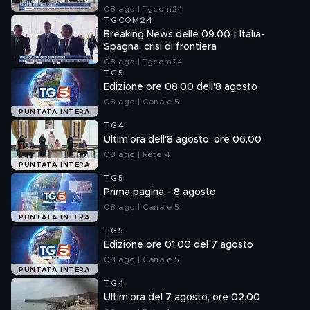
08 ago | Tgcom24
TGCOM24
Breaking News delle 09.00 | Italia-
Spagna, crisi di frontiera
08 ago | Tgcom24
TG5
Edizione ore 08.00 dell'8 agosto
08 ago | Canale 5
PUNTATA INTERA
TG4
Ultim'ora dell'8 agosto, ore 06.00
08 ago | Rete 4
PUNTATA INTERA
TG5
Prima pagina - 8 agosto
08 ago | Canale 5
PUNTATA INTERA
TG5
Edizione ore 01.00 del 7 agosto
08 ago | Canale 5
PUNTATA INTERA
TG4
Ultim'ora del 7 agosto, ore 02.00