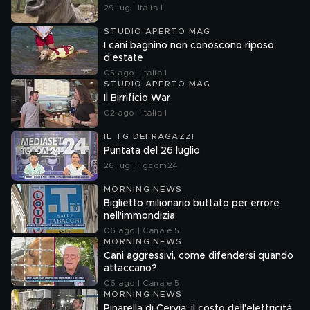
29 lug | Italia 1
STUDIO APERTO MAG
I cani bagnino non conoscono riposo
d'estate
05 ago | Italia 1
STUDIO APERTO MAG
Il Birrificio War
02 ago | Italia 1
IL TG DEI RAGAZZI
Puntata del 26 luglio
26 lug | Tgcom24
MORNING NEWS
Biglietto milionario buttato per errore
nell'immondizia
06 ago | Canale 5
MORNING NEWS
Cani aggressivi, come difendersi quando
attaccano?
06 ago | Canale 5
MORNING NEWS
Pinarella di Cervia, il costo dell'elettricità