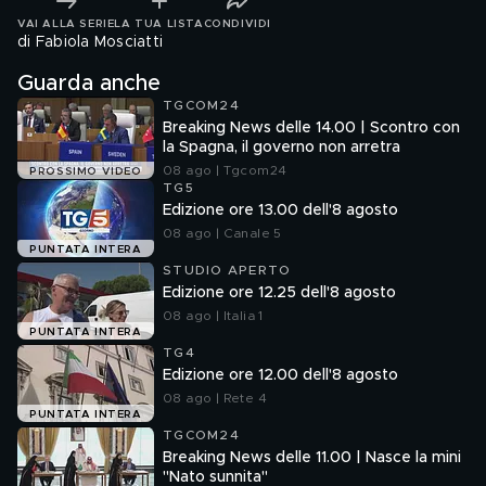
VAI ALLA SERIE
LA TUA LISTA
CONDIVIDI
di Fabiola Mosciatti
Guarda anche
TGCOM24
Breaking News delle 14.00 | Scontro con
la Spagna, il governo non arretra
08 ago | Tgcom24
PROSSIMO VIDEO
TG5
Edizione ore 13.00 dell'8 agosto
08 ago | Canale 5
PUNTATA INTERA
STUDIO APERTO
Edizione ore 12.25 dell'8 agosto
08 ago | Italia 1
PUNTATA INTERA
TG4
Edizione ore 12.00 dell'8 agosto
08 ago | Rete 4
PUNTATA INTERA
TGCOM24
Breaking News delle 11.00 | Nasce la mini
"Nato sunnita"