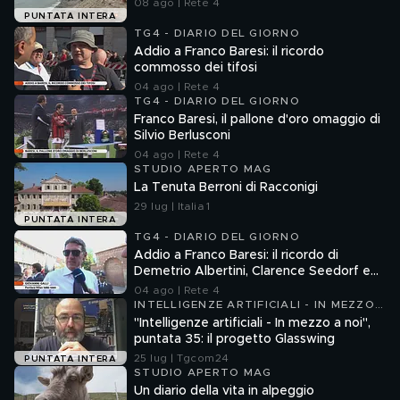
08 ago | Rete 4
PUNTATA INTERA
TG4 - DIARIO DEL GIORNO
Addio a Franco Baresi: il ricordo
commosso dei tifosi
04 ago | Rete 4
TG4 - DIARIO DEL GIORNO
Franco Baresi, il pallone d'oro omaggio di
Silvio Berlusconi
04 ago | Rete 4
STUDIO APERTO MAG
La Tenuta Berroni di Racconigi
29 lug | Italia 1
PUNTATA INTERA
TG4 - DIARIO DEL GIORNO
Addio a Franco Baresi: il ricordo di
Demetrio Albertini, Clarence Seedorf e
Giovanni Galli
04 ago | Rete 4
INTELLIGENZE ARTIFICIALI - IN MEZZO
A NOI
"Intelligenze artificiali - In mezzo a noi",
puntata 35: il progetto Glasswing
25 lug | Tgcom24
PUNTATA INTERA
STUDIO APERTO MAG
Un diario della vita in alpeggio