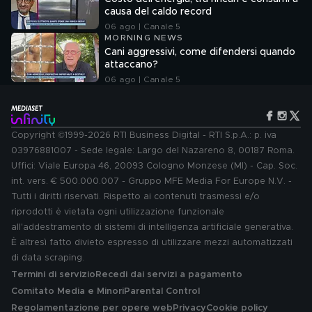
causa del caldo record
06 ago | Canale 5
MORNING NEWS
Cani aggressivi, come difendersi quando
attaccano?
06 ago | Canale 5
Copyright ©1999-2026 RTI Business Digital - RTI S.p.A.: p. iva
03976881007 - Sede legale: Largo del Nazareno 8, 00187 Roma.
Uffici: Viale Europa 46, 20093 Cologno Monzese (MI) - Cap. Soc.
int. vers. € 500.000.007 - Gruppo MFE Media For Europe N.V. -
Tutti i diritti riservati. Rispetto ai contenuti trasmessi e/o
riprodotti è vietata ogni utilizzazione funzionale
all'addestramento di sistemi di intelligenza artificiale generativa.
È altresì fatto divieto espresso di utilizzare mezzi automatizzati
di data scraping.
Termini di servizio
Recedi dai servizi a pagamento
Comitato Media e Minori
Parental Control
Regolamentazione per opere web
Privacy
Cookie policy