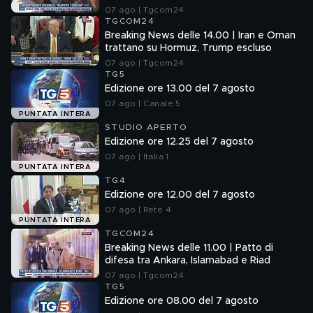
confini"
07 ago | Tgcom24
TGCOM24
Breaking News delle 14.00 | Iran e Oman
trattano su Hormuz, Trump escluso
07 ago | Tgcom24
TG5
Edizione ore 13.00 del 7 agosto
07 ago | Canale 5
PUNTATA INTERA
STUDIO APERTO
Edizione ore 12.25 del 7 agosto
07 ago | Italia 1
PUNTATA INTERA
TG4
Edizione ore 12.00 del 7 agosto
07 ago | Rete 4
PUNTATA INTERA
TGCOM24
Breaking News delle 11.00 | Patto di
difesa tra Ankara, Islamabad e Riad
07 ago | Tgcom24
TG5
Edizione ore 08.00 del 7 agosto