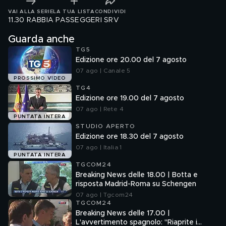
VAI ALLA SERIE
LA TUA LISTA
CONDIVIDI
11.30 RABBIA PASSEGGERI SRV
Guarda anche
TG5
Edizione ore 20.00 del 7 agosto
07 ago | Canale 5
PROSSIMO VIDEO
TG4
Edizione ore 19.00 del 7 agosto
07 ago | Rete 4
PUNTATA INTERA
STUDIO APERTO
Edizione ore 18.30 del 7 agosto
07 ago | Italia 1
PUNTATA INTERA
TGCOM24
Breaking News delle 18.00 | Botta e
risposta Madrid-Roma su Schengen
07 ago | Tgcom24
TGCOM24
Breaking News delle 17.00 |
L'avvertimento spagnolo: "Riaprite i