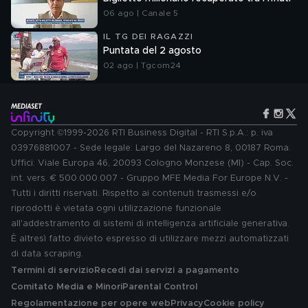
06 ago | Canale 5
IL TG DEI RAGAZZI
Puntata del 2 agosto
02 ago | Tgcom24
Copyright ©1999-2026 RTI Business Digital - RTI S.p.A.: p. iva
03976881007 - Sede legale: Largo del Nazareno 8, 00187 Roma.
Uffici: Viale Europa 46, 20093 Cologno Monzese (MI) - Cap. Soc.
int. vers. € 500.000.007 - Gruppo MFE Media For Europe N.V. -
Tutti i diritti riservati. Rispetto ai contenuti trasmessi e/o
riprodotti è vietata ogni utilizzazione funzionale
all'addestramento di sistemi di intelligenza artificiale generativa.
È altresì fatto divieto espresso di utilizzare mezzi automatizzati
di data scraping.
Termini di servizio
Recedi dai servizi a pagamento
Comitato Media e Minori
Parental Control
Regolamentazione per opere web
Privacy
Cookie policy