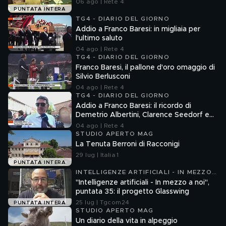
06 ago | Rete 4
PUNTATA INTERA
TG4 - DIARIO DEL GIORNO
Addio a Franco Baresi: in migliaia per
l'ultimo saluto
04 ago | Rete 4
TG4 - DIARIO DEL GIORNO
Franco Baresi, il pallone d'oro omaggio di
Silvio Berlusconi
04 ago | Rete 4
TG4 - DIARIO DEL GIORNO
Addio a Franco Baresi: il ricordo di
Demetrio Albertini, Clarence Seedorf e
Giovanni Galli
04 ago | Rete 4
STUDIO APERTO MAG
La Tenuta Berroni di Racconigi
29 lug | Italia 1
PUNTATA INTERA
INTELLIGENZE ARTIFICIALI - IN MEZZO
A NOI
"Intelligenze artificiali - In mezzo a noi",
puntata 35: il progetto Glasswing
25 lug | Tgcom24
PUNTATA INTERA
STUDIO APERTO MAG
Un diario della vita in alpeggio