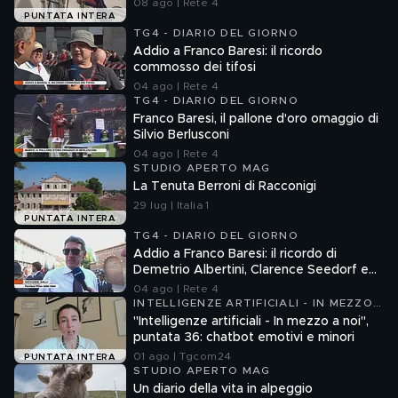
08 ago | Rete 4
PUNTATA INTERA
TG4 - DIARIO DEL GIORNO
Addio a Franco Baresi: il ricordo
commosso dei tifosi
04 ago | Rete 4
TG4 - DIARIO DEL GIORNO
Franco Baresi, il pallone d'oro omaggio di
Silvio Berlusconi
04 ago | Rete 4
STUDIO APERTO MAG
La Tenuta Berroni di Racconigi
29 lug | Italia 1
PUNTATA INTERA
TG4 - DIARIO DEL GIORNO
Addio a Franco Baresi: il ricordo di
Demetrio Albertini, Clarence Seedorf e
Giovanni Galli
04 ago | Rete 4
INTELLIGENZE ARTIFICIALI - IN MEZZO
A NOI
"Intelligenze artificiali - In mezzo a noi",
puntata 36: chatbot emotivi e minori
01 ago | Tgcom24
PUNTATA INTERA
STUDIO APERTO MAG
Un diario della vita in alpeggio