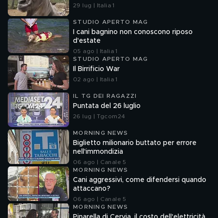
29 lug | Italia 1
STUDIO APERTO MAG
I cani bagnino non conoscono riposo
d'estate
05 ago | Italia 1
STUDIO APERTO MAG
Il Birrificio War
02 ago | Italia 1
IL TG DEI RAGAZZI
Puntata del 26 luglio
26 lug | Tgcom24
MORNING NEWS
Biglietto milionario buttato per errore
nell'immondizia
06 ago | Canale 5
MORNING NEWS
Cani aggressivi, come difendersi quando
attaccano?
06 ago | Canale 5
MORNING NEWS
Pinarella di Cervia, il costo dell'elettricità