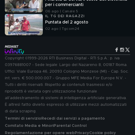
per i commercianti
06 ago | Canale 5
IL TG DEI RAGAZZI
Puntata del 2 agosto
02 ago | Tgcom24
Copyright ©1999-2026 RTI Business Digital - RTI S.p.A.: p. iva
03976881007 - Sede legale: Largo del Nazareno 8, 00187 Roma.
Uffici: Viale Europa 46, 20093 Cologno Monzese (MI) - Cap. Soc.
int. vers. € 500.000.007 - Gruppo MFE Media For Europe N.V. -
Tutti i diritti riservati. Rispetto ai contenuti trasmessi e/o
riprodotti è vietata ogni utilizzazione funzionale
all'addestramento di sistemi di intelligenza artificiale generativa.
È altresì fatto divieto espresso di utilizzare mezzi automatizzati
di data scraping.
Termini di servizio
Recedi dai servizi a pagamento
Comitato Media e Minori
Parental Control
Regolamentazione per opere web
Privacy
Cookie policy