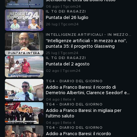
scendono le città da bollino rosso
06 ago | Tgcom24
IL TG DEI RAGAZZI
Puntata del 26 luglio
26 lug | Tgcom24
INTELLIGENZE ARTIFICIALI - IN MEZZO
A NOI
"Intelligenze artificiali - In mezzo a noi",
puntata 35: il progetto Glasswing
25 lug | Tgcom24
PUNTATA INTERA
IL TG DEI RAGAZZI
Puntata del 2 agosto
02 ago | Tgcom24
TG4 - DIARIO DEL GIORNO
Addio a Franco Baresi: il ricordo di
Demetrio Albertini, Clarence Seedorf e
Giovanni Galli
04 ago | Rete 4
TG4 - DIARIO DEL GIORNO
Addio a Franco Baresi: in migliaia per
l'ultimo saluto
04 ago | Rete 4
TG4 - DIARIO DEL GIORNO
Addio a Franco Baresi: il ricordo