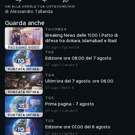
VAI ALLA SERIE
LA TUA LISTA
CONDIVIDI
di Alessandro Tallarida
Guarda anche
TGCOM24
Breaking News delle 11.00 | Patto di
difesa tra Ankara, Islamabad e Riad
07 ago | Tgcom24
PROSSIMO VIDEO
TG5
Edizione ore 08.00 del 7 agosto
07 ago | Canale 5
PUNTATA INTERA
TG4
Ultim'ora del 7 agosto, ore 06.00
07 ago | Rete 4
PUNTATA INTERA
TG5
Prima pagina - 7 agosto
07 ago | Canale 5
PUNTATA INTERA
TG5
Edizione ore 01.00 del 6 agosto
07 ago | Canale 5