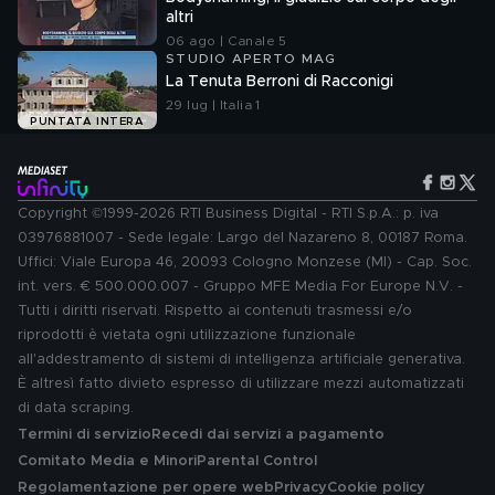
altri
06 ago | Canale 5
STUDIO APERTO MAG
La Tenuta Berroni di Racconigi
29 lug | Italia 1
PUNTATA INTERA
Copyright ©1999-2026 RTI Business Digital - RTI S.p.A.: p. iva
03976881007 - Sede legale: Largo del Nazareno 8, 00187 Roma.
Uffici: Viale Europa 46, 20093 Cologno Monzese (MI) - Cap. Soc.
int. vers. € 500.000.007 - Gruppo MFE Media For Europe N.V. -
Tutti i diritti riservati. Rispetto ai contenuti trasmessi e/o
riprodotti è vietata ogni utilizzazione funzionale
all'addestramento di sistemi di intelligenza artificiale generativa.
È altresì fatto divieto espresso di utilizzare mezzi automatizzati
di data scraping.
Termini di servizio
Recedi dai servizi a pagamento
Comitato Media e Minori
Parental Control
Regolamentazione per opere web
Privacy
Cookie policy