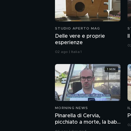
STUDIO APERTO MAG
S
Delle vere e proprie
I
esperienze
02
02 ago | Italia 1
1 MIN
MORNING NEWS
I
Pinarella di Cervia,
P
picchiato a morte, la baby
0
gang in una telecamera