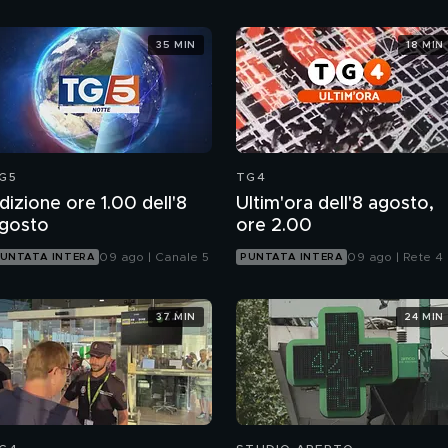
35 MIN
18 MIN
G5
TG4
dizione ore 1.00 dell'8
Ultim'ora dell'8 agosto,
gosto
ore 2.00
09 ago | Canale 5
09 ago | Rete 4
UNTATA INTERA
PUNTATA INTERA
37 MIN
24 MIN