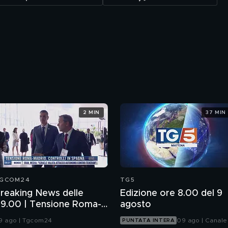
2 MIN
37 MIN
GCOM24
TG5
reaking News delle
Edizione ore 8.00 del 9
9.00 | Tensione Roma-
agosto
adrid, controlli in
9 ago | Tgcom24
09 ago | Canale
PUNTATA INTERA
pagna