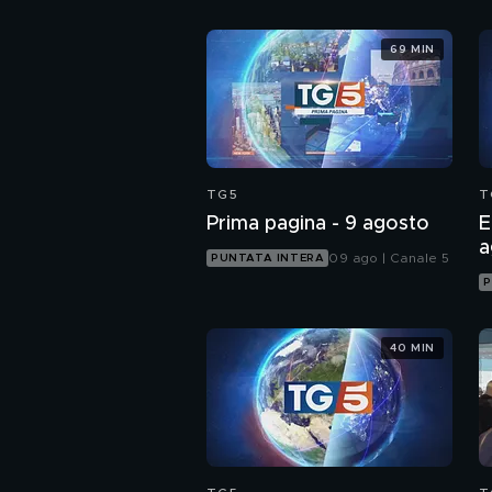
69 MIN
TG5
T
Prima pagina - 9 agosto
E
a
09 ago | Canale 5
PUNTATA INTERA
P
40 MIN