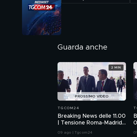
Guarda anche
2 MIN
PROSSIMO VIDEO
TGCOM24
T
Breaking News delle 11.00
B
| Tensione Roma-Madrid,
0
controlli in Spagna
M
09 ago | Tgcom24
0
S