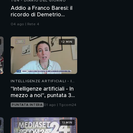
TG4 - DIARIO DEL GIORNO
Addio a Franco Baresi: il
ricordo di Demetrio
Albertini, Clarence
04 ago | Rete 4
Seedorf e Giovanni Galli
12 MIN
INTELLIGENZE ARTIFICIALI - IN
MEZZO A NOI
"Intelligenze artificiali - In
mezzo a noi", puntata 36:
chatbot emotivi e minori
01 ago | Tgcom24
PUNTATA INTERA
11 MIN