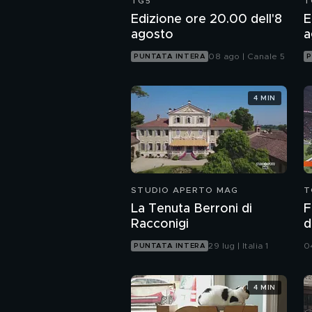
TG5
T
Edizione ore 20.00 dell'8
E
agosto
a
08 ago | Canale 5
PUNTATA INTERA
P
4 MIN
STUDIO APERTO MAG
T
La Tenuta Berroni di
F
Racconigi
d
B
29 lug | Italia 1
0
PUNTATA INTERA
4 MIN