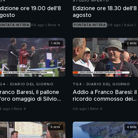
G4
STUDIO APERTO
dizione ore 19.00 dell'8
Edizione ore 18.30 dell'8
gosto
agosto
08 ago | Rete 4
08 ago | Italia 1
UNTATA INTERA
PUNTATA INTERA
1 MIN
2 MIN
G4 - DIARIO DEL GIORNO
TG4 - DIARIO DEL GIORNO
ranco Baresi, il pallone
Addio a Franco Baresi: il
'oro omaggio di Silvio
ricordo commosso dei
erlusconi
tifosi
4 ago | Rete 4
04 ago | Rete 4
4 MIN
4 MIN