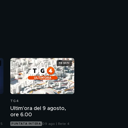
18 MIN
TG4
Ultim'ora del 9 agosto,
ore 6.00
 5
09 ago | Rete 4
PUNTATA INTERA