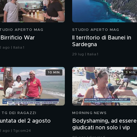
TUDIO APERTO MAG
STUDIO APERTO MAG
l Birrificio War
Il territorio di Baunei in
Sardegna
 ago | Italia 1
29 lug | Italia 1
10 MIN
5 MIN
L TG DEI RAGAZZI
MORNING NEWS
untata del 2 agosto
Bodyshaming, ad essere
giudicati non solo i vip
2 ago | Tgcom24