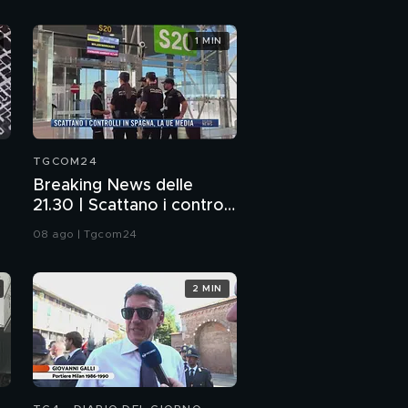
1 MIN
TGCOM24
Breaking News delle
21.30 | Scattano i controlli
in Spagna, la Ue media
08 ago | Tgcom24
2 MIN