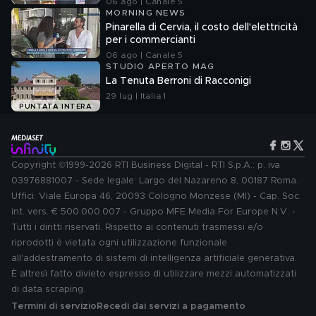
06 ago | Canale 5
MORNING NEWS
Pinarella di Cervia, il costo dell'elettricità
per i commercianti
06 ago | Canale 5
STUDIO APERTO MAG
La Tenuta Berroni di Racconigi
29 lug | Italia 1
PUNTATA INTERA
Copyright ©1999-2026 RTI Business Digital - RTI S.p.A.: p. iva
03976881007 - Sede legale: Largo del Nazareno 8, 00187 Roma.
Uffici: Viale Europa 46, 20093 Cologno Monzese (MI) - Cap. Soc.
int. vers. € 500.000.007 - Gruppo MFE Media For Europe N.V. -
Tutti i diritti riservati. Rispetto ai contenuti trasmessi e/o
riprodotti è vietata ogni utilizzazione funzionale
all'addestramento di sistemi di intelligenza artificiale generativa.
È altresì fatto divieto espresso di utilizzare mezzi automatizzati
di data scraping.
Termini di servizio
Recedi dai servizi a pagamento