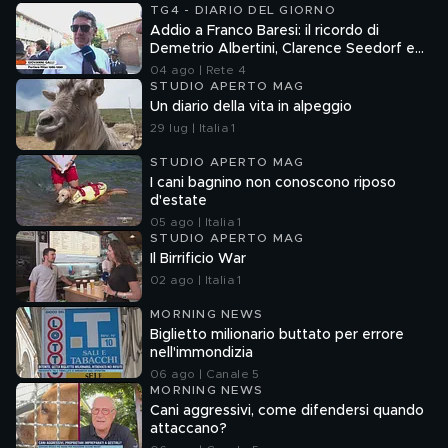
TG4 - DIARIO DEL GIORNO
Addio a Franco Baresi: il ricordo di
Demetrio Albertini, Clarence Seedorf e
Giovanni Galli
04 ago | Rete 4
STUDIO APERTO MAG
Un diario della vita in alpeggio
29 lug | Italia 1
STUDIO APERTO MAG
I cani bagnino non conoscono riposo
d'estate
05 ago | Italia 1
STUDIO APERTO MAG
Il Birrificio War
02 ago | Italia 1
MORNING NEWS
Biglietto milionario buttato per errore
nell'immondizia
06 ago | Canale 5
MORNING NEWS
Cani aggressivi, come difendersi quando
attaccano?