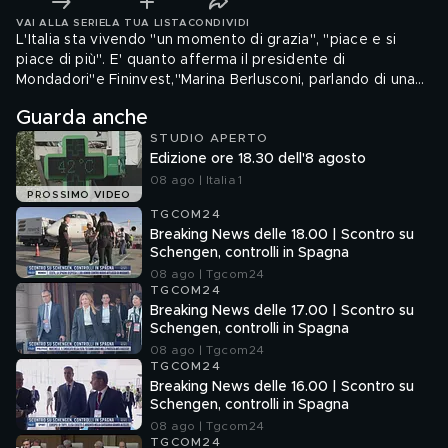
VAI ALLA SERIE
LA TUA LISTA
CONDIVIDI
L'Italia sta vivendo "un momento di grazia", "piace e si
piace di più". E' quanto afferma il presidente di
Mondadori"e Fininvest,"Marina Berlusconi, parlando di una
"nuova primavera" del libro e dell'editoria che sembra
Guarda anche
corrispondere allo stato di salute generale dell'Italia nel
STUDIO APERTO
quale "bisogna avere fiducia". E sull'ipotesi del padre al
Edizione ore 18.30 dell'8 agosto
Quirinale, dichiara: "Non ha mai avanzato la sua
candidatura, stiamo ai dati di fatto".
08 ago | Italia 1
PROSSIMO VIDEO
TGCOM24
Breaking News delle 18.00 | Scontro su
Schengen, controlli in Spagna
08 ago | Tgcom24
TGCOM24
Breaking News delle 17.00 | Scontro su
Schengen, controlli in Spagna
08 ago | Tgcom24
TGCOM24
Breaking News delle 16.00 | Scontro su
Schengen, controlli in Spagna
08 ago | Tgcom24
TGCOM24