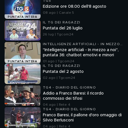
TG5
Edizione ore 08.00 dell'8 agosto
08 ago | Canale 5
PUNTATA INTERA
IL TG DEI RAGAZZI
Puntata del 26 luglio
26 lug | Tgcom24
INTELLIGENZE ARTIFICIALI - IN MEZZO
A NOI
"Intelligenze artificiali - In mezzo a noi",
puntata 36: chatbot emotivi e minori
01 ago | Tgcom24
PUNTATA INTERA
IL TG DEI RAGAZZI
Puntata del 2 agosto
02 ago | Tgcom24
TG4 - DIARIO DEL GIORNO
Addio a Franco Baresi: il ricordo
commosso dei tifosi
04 ago | Rete 4
TG4 - DIARIO DEL GIORNO
Franco Baresi, il pallone d'oro omaggio di
Silvio Berlusconi
04 ago | Rete 4