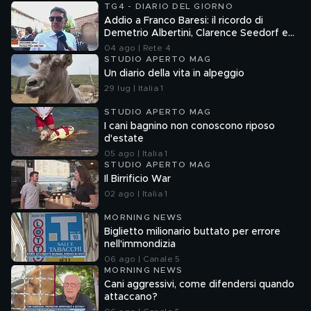
TG4 - DIARIO DEL GIORNO
Addio a Franco Baresi: il ricordo di
Demetrio Albertini, Clarence Seedorf e
Giovanni Galli
04 ago | Rete 4
STUDIO APERTO MAG
Un diario della vita in alpeggio
29 lug | Italia 1
STUDIO APERTO MAG
I cani bagnino non conoscono riposo
d'estate
05 ago | Italia 1
STUDIO APERTO MAG
Il Birrificio War
02 ago | Italia 1
MORNING NEWS
Biglietto milionario buttato per errore
nell'immondizia
06 ago | Canale 5
MORNING NEWS
Cani aggressivi, come difendersi quando
attaccano?