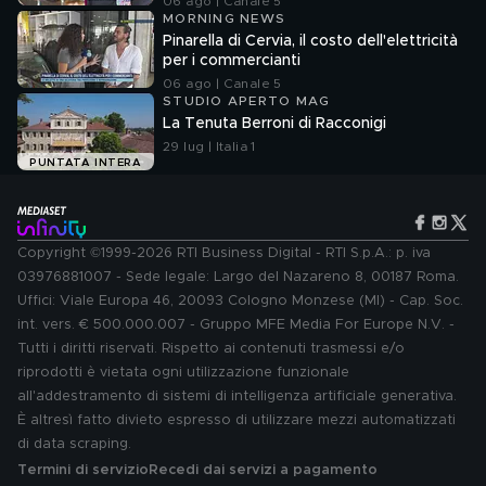
06 ago | Canale 5
MORNING NEWS
Pinarella di Cervia, il costo dell'elettricità
per i commercianti
06 ago | Canale 5
STUDIO APERTO MAG
La Tenuta Berroni di Racconigi
29 lug | Italia 1
PUNTATA INTERA
Copyright ©1999-2026 RTI Business Digital - RTI S.p.A.: p. iva
03976881007 - Sede legale: Largo del Nazareno 8, 00187 Roma.
Uffici: Viale Europa 46, 20093 Cologno Monzese (MI) - Cap. Soc.
int. vers. € 500.000.007 - Gruppo MFE Media For Europe N.V. -
Tutti i diritti riservati. Rispetto ai contenuti trasmessi e/o
riprodotti è vietata ogni utilizzazione funzionale
all'addestramento di sistemi di intelligenza artificiale generativa.
È altresì fatto divieto espresso di utilizzare mezzi automatizzati
di data scraping.
Termini di servizio
Recedi dai servizi a pagamento