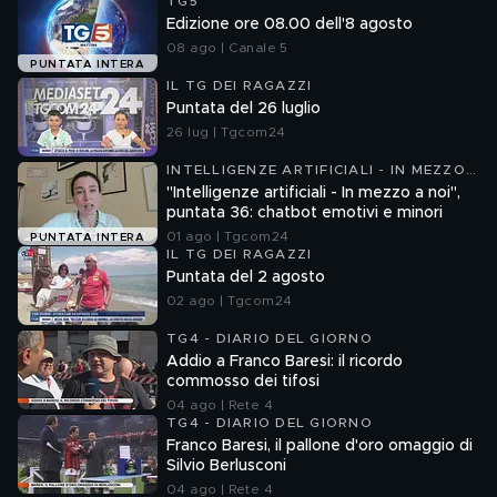
TG5
Edizione ore 08.00 dell'8 agosto
08 ago | Canale 5
PUNTATA INTERA
IL TG DEI RAGAZZI
Puntata del 26 luglio
26 lug | Tgcom24
INTELLIGENZE ARTIFICIALI - IN MEZZO
A NOI
"Intelligenze artificiali - In mezzo a noi",
puntata 36: chatbot emotivi e minori
01 ago | Tgcom24
PUNTATA INTERA
IL TG DEI RAGAZZI
Puntata del 2 agosto
02 ago | Tgcom24
TG4 - DIARIO DEL GIORNO
Addio a Franco Baresi: il ricordo
commosso dei tifosi
04 ago | Rete 4
TG4 - DIARIO DEL GIORNO
Franco Baresi, il pallone d'oro omaggio di
Silvio Berlusconi
04 ago | Rete 4