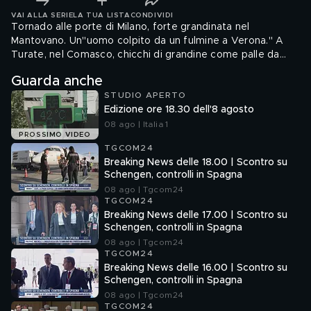
VAI ALLA SERIE
LA TUA LISTA
CONDIVIDI
Tornado alle porte di Milano, forte grandinata nel
Mantovano. Un"uomo colpito da un fulmine a Verona." A
Turate, nel Comasco, chicchi di grandine come palle da
tennis.
Guarda anche
STUDIO APERTO
Edizione ore 18.30 dell'8 agosto
08 ago | Italia 1
PROSSIMO VIDEO
TGCOM24
Breaking News delle 18.00 | Scontro su
Schengen, controlli in Spagna
08 ago | Tgcom24
TGCOM24
Breaking News delle 17.00 | Scontro su
Schengen, controlli in Spagna
08 ago | Tgcom24
TGCOM24
Breaking News delle 16.00 | Scontro su
Schengen, controlli in Spagna
08 ago | Tgcom24
TGCOM24