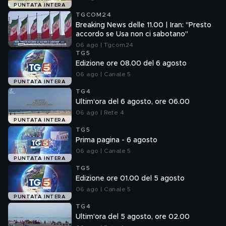
PUNTATA INTERA
TGCOM24
Breaking News delle 11.00 | Iran: "Presto
accordo se Usa non ci sabotano"
06 ago | Tgcom24
TG5
Edizione ore 08.00 del 6 agosto
06 ago | Canale 5
PUNTATA INTERA
TG4
Ultim'ora del 6 agosto, ore 06.00
06 ago | Rete 4
PUNTATA INTERA
TG5
Prima pagina - 6 agosto
06 ago | Canale 5
PUNTATA INTERA
TG5
Edizione ore 01.00 del 5 agosto
06 ago | Canale 5
PUNTATA INTERA
TG4
Ultim'ora del 5 agosto, ore 02.00