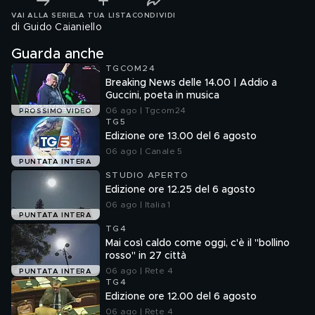
VAI ALLA SERIE
LA TUA LISTA
CONDIVIDI
di Guido Caianiello
Guarda anche
TGCOM24
Breaking News delle 14.00 | Addio a
Guccini, poeta in musica
06 ago | Tgcom24
PROSSIMO VIDEO
TG5
Edizione ore 13.00 del 6 agosto
06 ago | Canale 5
PUNTATA INTERA
STUDIO APERTO
Edizione ore 12.25 del 6 agosto
06 ago | Italia 1
PUNTATA INTERA
TG4
Mai così caldo come oggi, c'è il "bollino
rosso" in 27 città
06 ago | Rete 4
PUNTATA INTERA
TG4
Edizione ore 12.00 del 6 agosto
06 ago | Rete 4