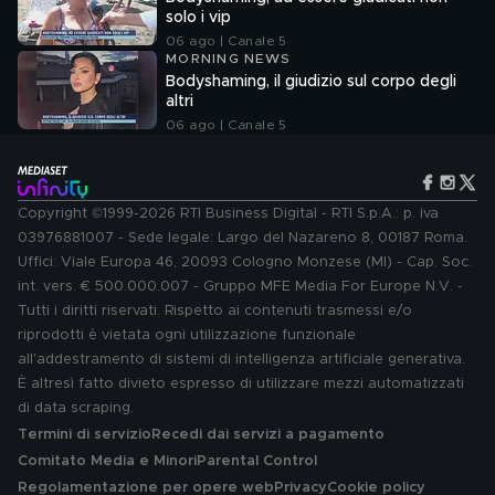
solo i vip
06 ago | Canale 5
MORNING NEWS
Bodyshaming, il giudizio sul corpo degli
altri
06 ago | Canale 5
Copyright ©1999-2026 RTI Business Digital - RTI S.p.A.: p. iva
03976881007 - Sede legale: Largo del Nazareno 8, 00187 Roma.
Uffici: Viale Europa 46, 20093 Cologno Monzese (MI) - Cap. Soc.
int. vers. € 500.000.007 - Gruppo MFE Media For Europe N.V. -
Tutti i diritti riservati. Rispetto ai contenuti trasmessi e/o
riprodotti è vietata ogni utilizzazione funzionale
all'addestramento di sistemi di intelligenza artificiale generativa.
È altresì fatto divieto espresso di utilizzare mezzi automatizzati
di data scraping.
Termini di servizio
Recedi dai servizi a pagamento
Comitato Media e Minori
Parental Control
Regolamentazione per opere web
Privacy
Cookie policy