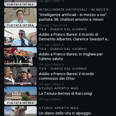
06 ago | Rete 4
PUNTATA INTERA
INTELLIGENZE ARTIFICIALI - IN MEZZO
A NOI
"Intelligenze artificiali - In mezzo a noi",
puntata 36: chatbot emotivi e minori
01 ago | Tgcom24
PUNTATA INTERA
TG4 - DIARIO DEL GIORNO
Addio a Franco Baresi: il ricordo di
Demetrio Albertini, Clarence Seedorf e
Giovanni Galli
04 ago | Rete 4
TG4 - DIARIO DEL GIORNO
Addio a Franco Baresi: in migliaia per
l'ultimo saluto
04 ago | Rete 4
TG4 - DIARIO DEL GIORNO
Addio a Franco Baresi: il ricordo
commosso dei tifosi
04 ago | Rete 4
STUDIO APERTO MAG
La Tenuta Berroni di Racconigi
29 lug | Italia 1
PUNTATA INTERA
STUDIO APERTO MAG
Un diario della vita in alpeggio