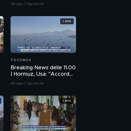
esplosivo vicino aereo
05 ago | Tgcom24
ucraino
1 MIN
TGCOM24
Breaking News delle 11.00
| Hormuz, Usa: "Accordo
atteso l'annuncio"
05 ago | Tgcom24
1 MIN