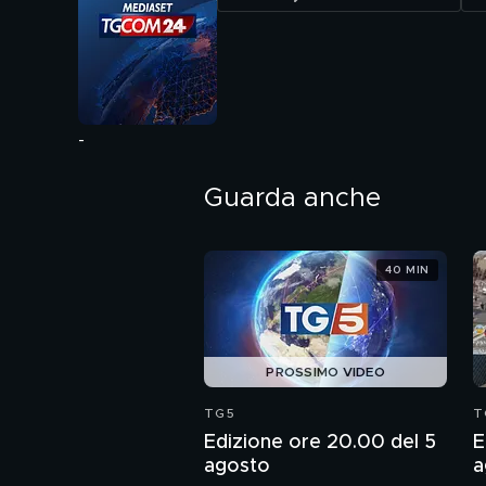
-
Guarda anche
40 MIN
PROSSIMO VIDEO
TG5
T
Edizione ore 20.00 del 5
E
agosto
a