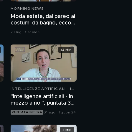
MORNING NEWS
Moda estate, dal pareo ai
costumi da bagno, ecco
cosa mettere in valigia
23 lug | Canale 5
12 MIN
INTELLIGENZE ARTIFICIALI - IN
MEZZO A NOI
"Intelligenze artificiali - In
mezzo a noi", puntata 36:
chatbot emotivi e minori
01 ago | Tgcom24
PUNTATA INTERA
4 MIN