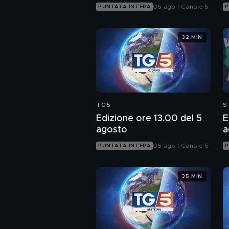
05 ago | Canale 5
PUNTATA INTERA
P
32 MIN
TG5
S
Edizione ore 13.00 del 5
E
agosto
a
05 ago | Canale 5
PUNTATA INTERA
P
35 MIN