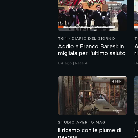
TG4 - DIARIO DEL GIORNO
T
Addio a Franco Baresi: in
A
migliaia per l'ultimo saluto
r
A
04 ago | Rete 4
0
S
4 MIN
STUDIO APERTO MAG
S
Il ricamo con le piume di
I
pavone
c