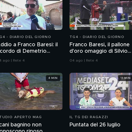
G4 - DIARIO DEL GIORNO
TG4 - DIARIO DEL GIORNO
ddio a Franco Baresi: il
Franco Baresi, il pallone
icordo di Demetrio
d'oro omaggio di Silvio
lbertini, Clarence
Berlusconi
4 ago | Rete 4
04 ago | Rete 4
eedorf e Giovanni Galli
4 MIN
11 MIN
TUDIO APERTO MAG
IL TG DEI RAGAZZI
 cani bagnino non
Puntata del 26 luglio
onoscono riposo