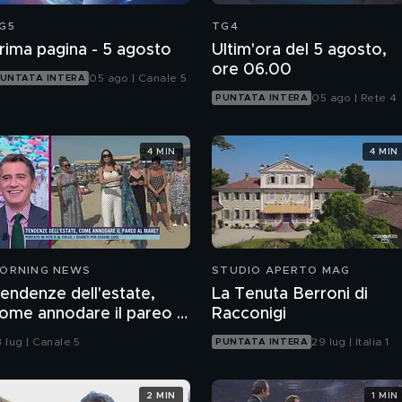
G5
TG4
rima pagina - 5 agosto
Ultim'ora del 5 agosto,
ore 06.00
05 ago | Canale 5
UNTATA INTERA
05 ago | Rete 4
PUNTATA INTERA
4 MIN
4 MIN
ORNING NEWS
STUDIO APERTO MAG
endenze dell'estate,
La Tenuta Berroni di
ome annodare il pareo al
Racconigi
are?
 lug | Canale 5
29 lug | Italia 1
PUNTATA INTERA
2 MIN
1 MIN