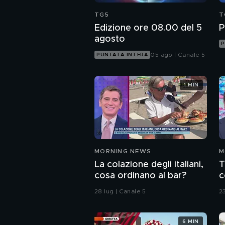
TG5
T
Edizione ore 08.00 del 5
P
agosto
P
05 ago | Canale 5
PUNTATA INTERA
1 MIN
MORNING NEWS
M
La colazione degli italiani,
T
cosa ordinano al bar?
c
m
28 lug | Canale 5
23
6 MIN