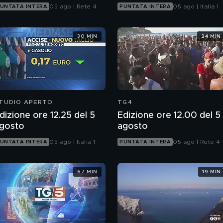
05 ago | Rete 4
05 ago | Italia 1
UNTATA INTERA
PUNTATA INTERA
30 MIN
24 MIN
TUDIO APERTO
TG4
dizione ore 12.25 del 5
Edizione ore 12.00 del 5
gosto
agosto
05 ago | Italia 1
05 ago | Rete 4
UNTATA INTERA
PUNTATA INTERA
67 MIN
19 MIN