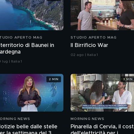
TUDIO APERTO MAG
STUDIO APERTO MAG
l territorio di Baunei in
Il Birrificio War
ardegna
02 ago | Italia 1
 lug | Italia 1
2 MIN
3 MIN
ORNING NEWS
MORNING NEWS
otizie belle dalle stelle
Pinarella di Cervia, il cos
er la settimana del 3
dell'elettricità per i