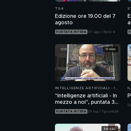
TG4
S
Edizione ore 19.00 del 7
E
agosto
a
07 ago | Rete 4
PUNTATA INTERA
P
11 MIN
INTELLIGENZE ARTIFICIALI - IN
I
MEZZO A NOI
"Intelligenze artificiali - In
P
mezzo a noi", puntata 35:
0
il progetto Glasswing
25 lug | Tgcom24
PUNTATA INTERA
58 SEC