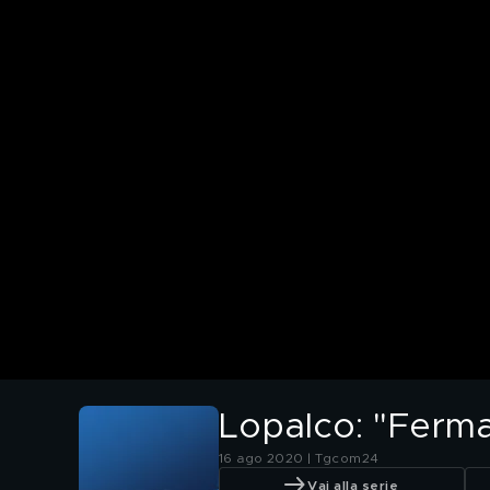
Lopalco: "Ferma
16 ago 2020 | Tgcom24
Vai alla serie