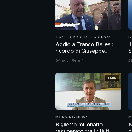
TG4 - DIARIO DEL GIORNO
S
Addio a Franco Baresi: il
I
ricordo di Giuseppe
S
Marotta, Presidente
04 ago | Rete 4
29
dell'Inter
4 MIN
MORNING NEWS
M
Biglietto milionario
N
recuperato tra i rifiuti
p