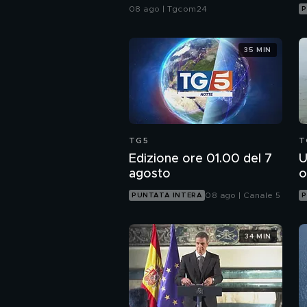
di frontiera
08 ago | Tgcom24
P
35 MIN
TG5
T
Edizione ore 01.00 del 7
U
agosto
o
08 ago | Canale 5
PUNTATA INTERA
P
34 MIN