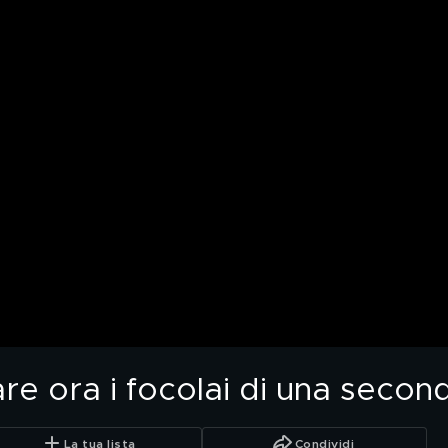
re ora i focolai di una secon
La tua lista
Condividi