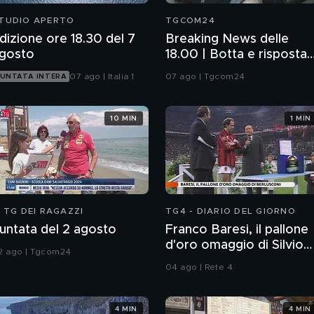
TUDIO APERTO
TGCOM24
dizione ore 18.30 del 7
Breaking News delle
gosto
18.00 | Botta e risposta
Madrid-Roma su
07 ago | Italia 1
07 ago | Tgcom24
UNTATA INTERA
Schengen
10 MIN
1 MIN
L TG DEI RAGAZZI
TG4 - DIARIO DEL GIORNO
untata del 2 agosto
Franco Baresi, il pallone
d'oro omaggio di Silvio
2 ago | Tgcom24
Berlusconi
04 ago | Rete 4
4 MIN
4 MIN