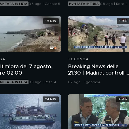
08 ago | Canale 5
08 ago | Rete 4
UNTATA INTERA
PUNTATA INTERA
19 MIN
1 MIN
G4
TGCOM24
ltim'ora del 7 agosto,
Breaking News delle
re 02.00
21.30 | Madrid, controlli
alle frontiere con Italia
08 ago | Rete 4
07 ago | Tgcom24
UNTATA INTERA
24 MIN
2 MIN