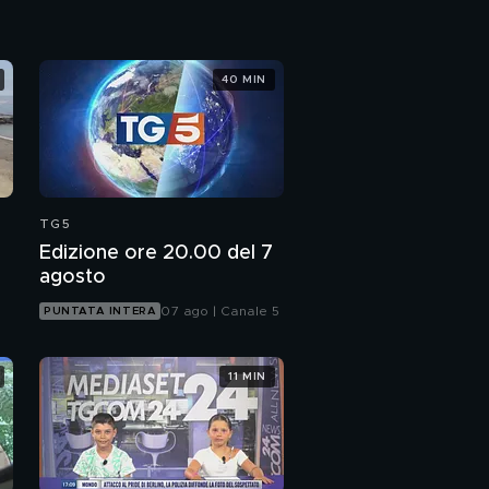
40 MIN
TG5
Edizione ore 20.00 del 7
agosto
07 ago | Canale 5
PUNTATA INTERA
11 MIN