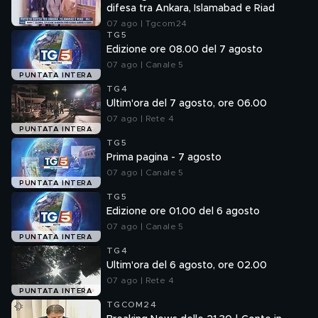
difesa tra Ankara, Islamabad e Riad
07 ago | Tgcom24
TG5
Edizione ore 08.00 del 7 agosto
07 ago | Canale 5
PUNTATA INTERA
TG4
Ultim'ora del 7 agosto, ore 06.00
07 ago | Rete 4
PUNTATA INTERA
TG5
Prima pagina - 7 agosto
07 ago | Canale 5
PUNTATA INTERA
TG5
Edizione ore 01.00 del 6 agosto
07 ago | Canale 5
PUNTATA INTERA
TG4
Ultim'ora del 6 agosto, ore 02.00
07 ago | Rete 4
PUNTATA INTERA
TGCOM24