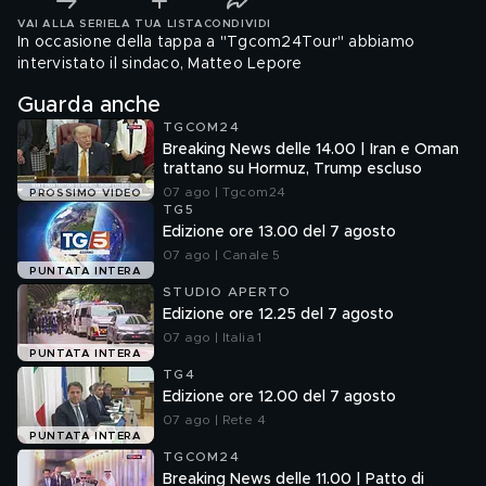
VAI ALLA SERIE
LA TUA LISTA
CONDIVIDI
In occasione della tappa a "Tgcom24Tour" abbiamo
intervistato il sindaco, Matteo Lepore
Guarda anche
TGCOM24
Breaking News delle 14.00 | Iran e Oman
trattano su Hormuz, Trump escluso
07 ago | Tgcom24
PROSSIMO VIDEO
TG5
Edizione ore 13.00 del 7 agosto
07 ago | Canale 5
PUNTATA INTERA
STUDIO APERTO
Edizione ore 12.25 del 7 agosto
07 ago | Italia 1
PUNTATA INTERA
TG4
Edizione ore 12.00 del 7 agosto
07 ago | Rete 4
PUNTATA INTERA
TGCOM24
Breaking News delle 11.00 | Patto di