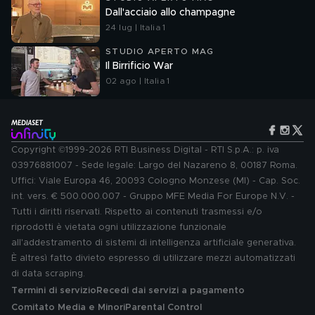
Dall'acciaio allo champagne
24 lug | Italia 1
STUDIO APERTO MAG
Il Birrificio War
02 ago | Italia 1
Copyright ©1999-2026 RTI Business Digital - RTI S.p.A.: p. iva
03976881007 - Sede legale: Largo del Nazareno 8, 00187 Roma.
Uffici: Viale Europa 46, 20093 Cologno Monzese (MI) - Cap. Soc.
int. vers. € 500.000.007 - Gruppo MFE Media For Europe N.V. -
Tutti i diritti riservati. Rispetto ai contenuti trasmessi e/o
riprodotti è vietata ogni utilizzazione funzionale
all'addestramento di sistemi di intelligenza artificiale generativa.
È altresì fatto divieto espresso di utilizzare mezzi automatizzati
di data scraping.
Termini di servizio
Recedi dai servizi a pagamento
Comitato Media e Minori
Parental Control