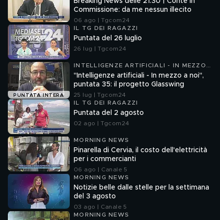
Breaking News delle 21.30 | Conte in
Commissione: da me nessun illecito
06 ago | Tgcom24
IL TG DEI RAGAZZI
Puntata del 26 luglio
26 lug | Tgcom24
INTELLIGENZE ARTIFICIALI - IN MEZZO
A NOI
"Intelligenze artificiali - In mezzo a noi",
puntata 35: il progetto Glasswing
25 lug | Tgcom24
PUNTATA INTERA
IL TG DEI RAGAZZI
Puntata del 2 agosto
02 ago | Tgcom24
MORNING NEWS
Pinarella di Cervia, il costo dell'elettricità
per i commercianti
06 ago | Canale 5
MORNING NEWS
Notizie belle dalle stelle per la settimana
del 3 agosto
03 ago | Canale 5
MORNING NEWS