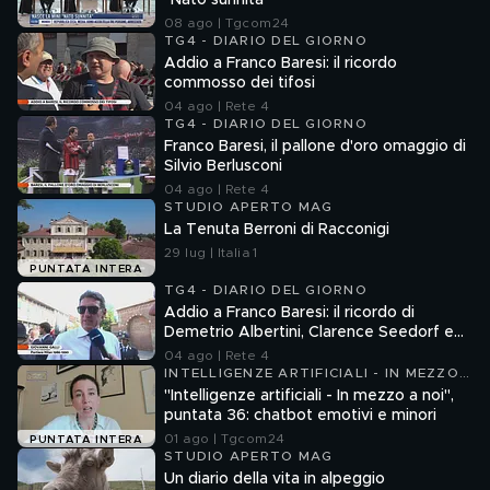
"Nato sunnita"
08 ago | Tgcom24
TG4 - DIARIO DEL GIORNO
Addio a Franco Baresi: il ricordo
commosso dei tifosi
04 ago | Rete 4
TG4 - DIARIO DEL GIORNO
Franco Baresi, il pallone d'oro omaggio di
Silvio Berlusconi
04 ago | Rete 4
STUDIO APERTO MAG
La Tenuta Berroni di Racconigi
29 lug | Italia 1
PUNTATA INTERA
TG4 - DIARIO DEL GIORNO
Addio a Franco Baresi: il ricordo di
Demetrio Albertini, Clarence Seedorf e
Giovanni Galli
04 ago | Rete 4
INTELLIGENZE ARTIFICIALI - IN MEZZO
A NOI
"Intelligenze artificiali - In mezzo a noi",
puntata 36: chatbot emotivi e minori
01 ago | Tgcom24
PUNTATA INTERA
STUDIO APERTO MAG
Un diario della vita in alpeggio