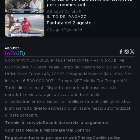
per i commercianti
06 ago | Canale 5
IL TG DEI RAGAZZI
Puntata del 2 agosto
02 ago | Tgcom24
Copyright ©1999-2026 RTI Business Digital - RTI S.p.A.: p. iva
03976881007 - Sede legale: Largo del Nazareno 8, 00187 Roma.
Uffici: Viale Europa 46, 20093 Cologno Monzese (MI) - Cap. Soc.
int. vers. € 500.000.007 - Gruppo MFE Media For Europe N.V. -
Tutti i diritti riservati. Rispetto ai contenuti trasmessi e/o
riprodotti è vietata ogni utilizzazione funzionale
all'addestramento di sistemi di intelligenza artificiale generativa.
È altresì fatto divieto espresso di utilizzare mezzi automatizzati
di data scraping.
Termini di servizio
Recedi dai servizi a pagamento
Comitato Media e Minori
Parental Control
Regolamentazione per opere web
Privacy
Cookie policy