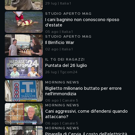
29 lug | Italia 1
STUDIO APERTO MAG
I cani bagnino non conoscono riposo
d'estate
05 ago | Italia 1
STUDIO APERTO MAG
Il Birrificio War
02 ago | Italia 1
IL TG DEI RAGAZZI
Puntata del 26 luglio
26 lug | Tgcom24
MORNING NEWS
Biglietto milionario buttato per errore
nell'immondizia
06 ago | Canale 5
MORNING NEWS
Cani aggressivi, come difendersi quando
attaccano?
06 ago | Canale 5
MORNING NEWS
Pinarella di Cervia, il costo dell'elettricità