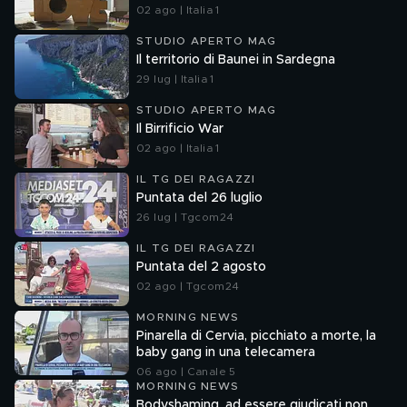
02 ago | Italia 1
STUDIO APERTO MAG
Il territorio di Baunei in Sardegna
29 lug | Italia 1
STUDIO APERTO MAG
Il Birrificio War
02 ago | Italia 1
IL TG DEI RAGAZZI
Puntata del 26 luglio
26 lug | Tgcom24
IL TG DEI RAGAZZI
Puntata del 2 agosto
02 ago | Tgcom24
MORNING NEWS
Pinarella di Cervia, picchiato a morte, la
baby gang in una telecamera
06 ago | Canale 5
MORNING NEWS
Bodyshaming, ad essere giudicati non