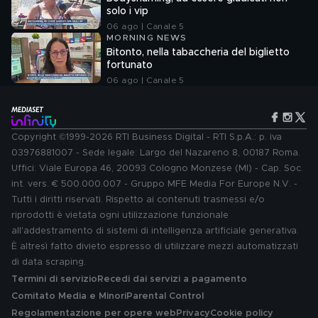
solo i vip
06 ago | Canale 5
MORNING NEWS
Bitonto, nella tabaccheria del biglietto
fortunato
06 ago | Canale 5
Copyright ©1999-2026 RTI Business Digital - RTI S.p.A.: p. iva
03976881007 - Sede legale: Largo del Nazareno 8, 00187 Roma.
Uffici: Viale Europa 46, 20093 Cologno Monzese (MI) - Cap. Soc.
int. vers. € 500.000.007 - Gruppo MFE Media For Europe N.V. -
Tutti i diritti riservati. Rispetto ai contenuti trasmessi e/o
riprodotti è vietata ogni utilizzazione funzionale
all'addestramento di sistemi di intelligenza artificiale generativa.
È altresì fatto divieto espresso di utilizzare mezzi automatizzati
di data scraping.
Termini di servizio
Recedi dai servizi a pagamento
Comitato Media e Minori
Parental Control
Regolamentazione per opere web
Privacy
Cookie policy