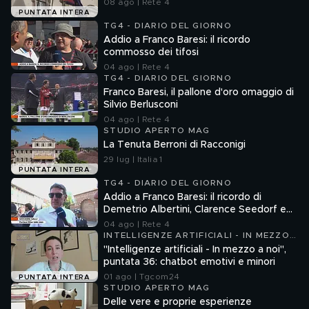
08 ago | Rete 4
PUNTATA INTERA
TG4 - DIARIO DEL GIORNO
Addio a Franco Baresi: il ricordo
commosso dei tifosi
04 ago | Rete 4
TG4 - DIARIO DEL GIORNO
Franco Baresi, il pallone d'oro omaggio di
Silvio Berlusconi
04 ago | Rete 4
STUDIO APERTO MAG
La Tenuta Berroni di Racconigi
29 lug | Italia 1
PUNTATA INTERA
TG4 - DIARIO DEL GIORNO
Addio a Franco Baresi: il ricordo di
Demetrio Albertini, Clarence Seedorf e
Giovanni Galli
04 ago | Rete 4
INTELLIGENZE ARTIFICIALI - IN MEZZO
A NOI
"Intelligenze artificiali - In mezzo a noi",
puntata 36: chatbot emotivi e minori
01 ago | Tgcom24
PUNTATA INTERA
STUDIO APERTO MAG
Delle vere e proprie esperienze