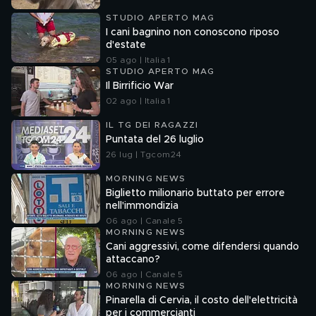
STUDIO APERTO MAG
I cani bagnino non conoscono riposo
d'estate
05 ago | Italia 1
STUDIO APERTO MAG
Il Birrificio War
02 ago | Italia 1
IL TG DEI RAGAZZI
Puntata del 26 luglio
26 lug | Tgcom24
MORNING NEWS
Biglietto milionario buttato per errore
nell'immondizia
06 ago | Canale 5
MORNING NEWS
Cani aggressivi, come difendersi quando
attaccano?
06 ago | Canale 5
MORNING NEWS
Pinarella di Cervia, il costo dell'elettricità
per i commercianti