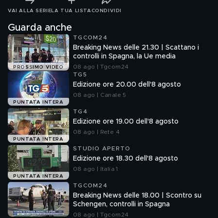
VAI ALLA SERIE
LA TUA LISTA
CONDIVIDI
Guarda anche
TGCOM24
Breaking News delle 21.30 | Scattano i
controlli in Spagna, la Ue media
08 ago | Tgcom24
PROSSIMO VIDEO
TG5
Edizione ore 20.00 dell'8 agosto
08 ago | Canale 5
PUNTATA INTERA
TG4
Edizione ore 19.00 dell'8 agosto
08 ago | Rete 4
PUNTATA INTERA
STUDIO APERTO
Edizione ore 18.30 dell'8 agosto
08 ago | Italia 1
PUNTATA INTERA
TGCOM24
Breaking News delle 18.00 | Scontro su
Schengen, controlli in Spagna
08 ago | Tgcom24