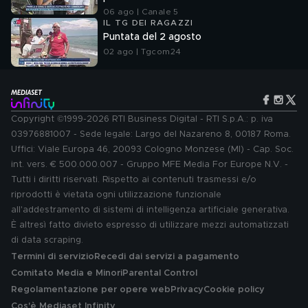
06 ago | Canale 5
IL TG DEI RAGAZZI
Puntata del 2 agosto
02 ago | Tgcom24
Copyright ©1999-2026 RTI Business Digital - RTI S.p.A.: p. iva
03976881007 - Sede legale: Largo del Nazareno 8, 00187 Roma.
Uffici: Viale Europa 46, 20093 Cologno Monzese (MI) - Cap. Soc.
int. vers. € 500.000.007 - Gruppo MFE Media For Europe N.V. -
Tutti i diritti riservati. Rispetto ai contenuti trasmessi e/o
riprodotti è vietata ogni utilizzazione funzionale
all'addestramento di sistemi di intelligenza artificiale generativa.
È altresì fatto divieto espresso di utilizzare mezzi automatizzati
di data scraping.
Termini di servizio
Recedi dai servizi a pagamento
Comitato Media e Minori
Parental Control
Regolamentazione per opere web
Privacy
Cookie policy
Cos'è Mediaset Infinity