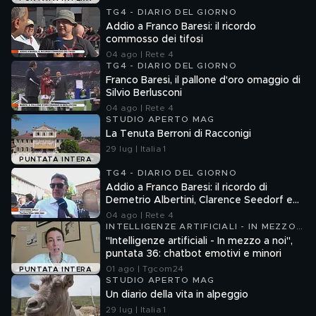
TG4 - DIARIO DEL GIORNO
Addio a Franco Baresi: il ricordo
commosso dei tifosi
04 ago | Rete 4
TG4 - DIARIO DEL GIORNO
Franco Baresi, il pallone d'oro omaggio di
Silvio Berlusconi
04 ago | Rete 4
STUDIO APERTO MAG
La Tenuta Berroni di Racconigi
29 lug | Italia 1
PUNTATA INTERA
TG4 - DIARIO DEL GIORNO
Addio a Franco Baresi: il ricordo di
Demetrio Albertini, Clarence Seedorf e
Giovanni Galli
04 ago | Rete 4
INTELLIGENZE ARTIFICIALI - IN MEZZO
A NOI
"Intelligenze artificiali - In mezzo a noi",
puntata 36: chatbot emotivi e minori
01 ago | Tgcom24
PUNTATA INTERA
STUDIO APERTO MAG
Un diario della vita in alpeggio
29 lug | Italia 1