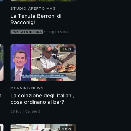
STUDIO APERTO MAG
La Tenuta Berroni di
Racconigi
29 lug | Italia 1
PUNTATA INTERA
1 MIN
MORNING NEWS
a
La colazione degli italiani,
cosa ordinano al bar?
28 lug | Canale 5
4 MIN