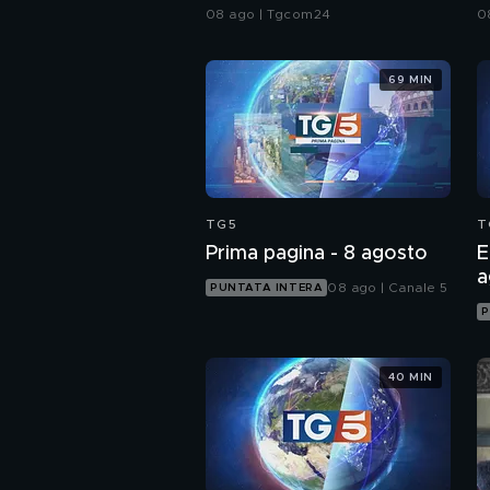
sunnita"
d
08 ago | Tgcom24
0
69 MIN
TG5
T
Prima pagina - 8 agosto
E
a
08 ago | Canale 5
PUNTATA INTERA
P
40 MIN