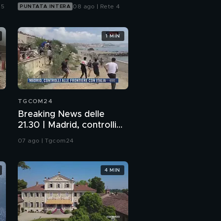
 5
08 ago | Rete 4
PUNTATA INTERA
1 MIN
TGCOM24
Breaking News delle
21.30 | Madrid, controlli
alle frontiere con Italia
07 ago | Tgcom24
4 MIN