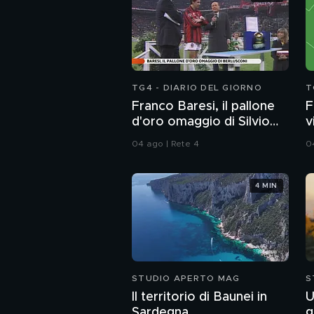
TG4 - DIARIO DEL GIORNO
T
Franco Baresi, il pallone
F
d'oro omaggio di Silvio
v
Berlusconi
1
04 ago | Rete 4
0
4 MIN
STUDIO APERTO MAG
S
Il territorio di Baunei in
U
Sardegna
g