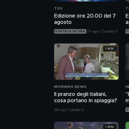
TG5
T
Edizione ore 20.00 del 7
E
agosto
a
07 ago | Canale 5
PUNTATA INTERA
P
1 MIN
MORNING NEWS
I
M
Il pranzo degli italiani,
"
cosa portano in spiaggia?
m
i
28 lug | Canale 5
P
1 MIN