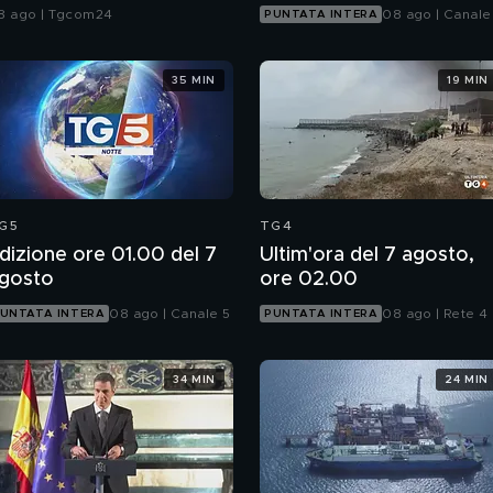
i frontiera
8 ago | Tgcom24
08 ago | Canale
PUNTATA INTERA
35 MIN
19 MIN
G5
TG4
dizione ore 01.00 del 7
Ultim'ora del 7 agosto,
gosto
ore 02.00
08 ago | Canale 5
08 ago | Rete 4
UNTATA INTERA
PUNTATA INTERA
34 MIN
24 MIN