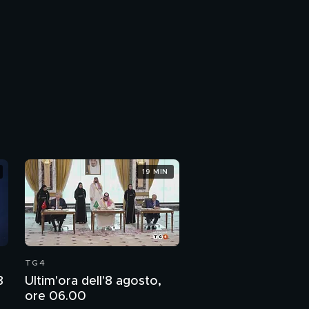
19 MIN
TG4
8
Ultim'ora dell'8 agosto,
ore 06.00