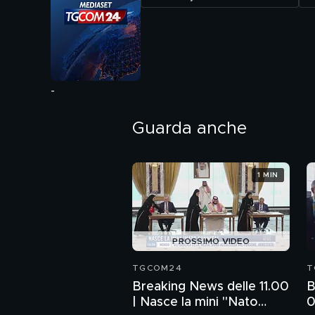
-
Guarda anche
1 MIN
PROSSIMO VIDEO
TGCOM24
T
Breaking News delle 11.00
B
| Nasce la mini "Nato
0