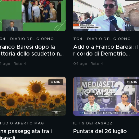
G4 - DIARIO DEL GIORNO
TG4 - DIARIO DEL GIORNO
ranco Baresi dopo la
Addio a Franco Baresi: il
ittoria dello scudetto nel
ricordo di Demetrio
992
Albertini, Clarence
4 ago | Rete 4
04 ago | Rete 4
Seedorf e Giovanni Galli
4 MIN
11 MIN
TUDIO APERTO MAG
IL TG DEI RAGAZZI
na passeggiata tra i
Puntata del 26 luglio
irasoli