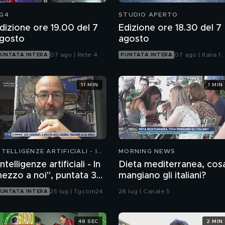
G4
STUDIO APERTO
dizione ore 19.00 del 7
Edizione ore 18.30 del 7
gosto
agosto
07 ago | Rete 4
07 ago | Italia 1
UNTATA INTERA
PUNTATA INTERA
11 MIN
1 MIN
NTELLIGENZE ARTIFICIALI - IN
MORNING NEWS
EZZO A NOI
Intelligenze artificiali - In
Dieta mediterranea, cos
ezzo a noi", puntata 35:
mangiano gli italiani?
l progetto Glasswing
25 lug | Tgcom24
28 lug | Canale 5
UNTATA INTERA
48 SEC
2 MIN