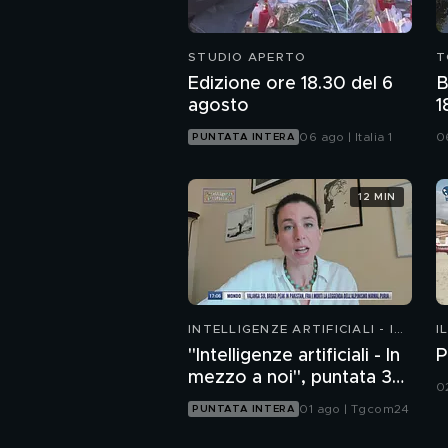
STUDIO APERTO
T
Edizione ore 18.30 del 6
B
agosto
1
l
06 ago | Italia 1
0
PUNTATA INTERA
12 MIN
INTELLIGENZE ARTIFICIALI - IN
I
MEZZO A NOI
"Intelligenze artificiali - In
P
mezzo a noi", puntata 36:
0
chatbot emotivi e minori
01 ago | Tgcom24
PUNTATA INTERA