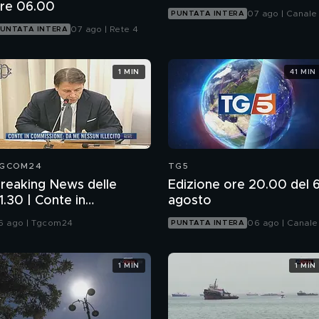
re 06.00
07 ago | Canale
PUNTATA INTERA
07 ago | Rete 4
UNTATA INTERA
1 MIN
41 MIN
GCOM24
TG5
reaking News delle
Edizione ore 20.00 del 
1.30 | Conte in
agosto
ommissione: da me
6 ago | Tgcom24
06 ago | Canale
PUNTATA INTERA
essun illecito
1 MIN
1 MIN