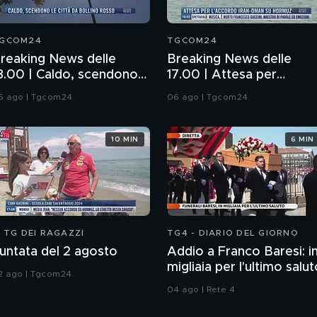
GCOM24
TGCOM24
reaking News delle
Breaking News delle
8.00 | Caldo, scendono
17.00 | Attesa per
e città da bollino rosso
l'accordo Iran-Oman su
6 ago | Tgcom24
06 ago | Tgcom24
Hormuz
10 MIN
6 MIN
L TG DEI RAGAZZI
TG4 - DIARIO DEL GIORNO
untata del 2 agosto
Addio a Franco Baresi: i
migliaia per l'ultimo salu
2 ago | Tgcom24
04 ago | Rete 4