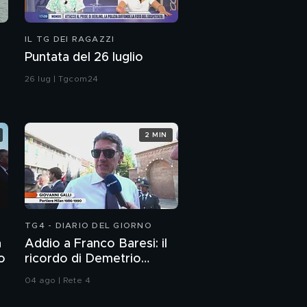
IL TG DEI RAGAZZI
Puntata del 26 luglio
26 lug | Tgcom24
2 MIN
TG4 - DIARIO DEL GIORNO
n
Addio a Franco Baresi: il
to
ricordo di Demetrio
Albertini, Clarence
04 ago | Rete 4
Seedorf e Giovanni Galli