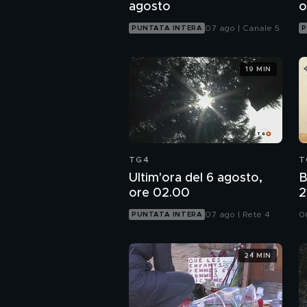
agosto
o
07 ago | Canale 5
PUNTATA INTERA
P
19 MIN
TG4
T
Ultim'ora del 6 agosto,
B
ore 02.00
2
C
07 ago | Rete 4
0
PUNTATA INTERA
n
24 MIN