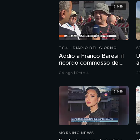
2 MIN
TG4 - DIARIO DEL GIORNO
S
Addio a Franco Baresi: il
U
ricordo commosso dei
a
tifosi
04 ago | Rete 4
29
2 MIN
MORNING NEWS
M