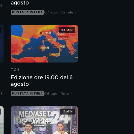
agosto
 5
07 ago | Canale 5
PUNTATA INTERA
34 MIN
TG4
6
Edizione ore 19.00 del 6
agosto
 5
06 ago | Rete 4
PUNTATA INTERA
11 MIN