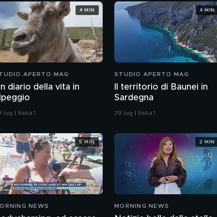
4 MIN
4 MIN
TUDIO APERTO MAG
STUDIO APERTO MAG
n diario della vita in
Il territorio di Baunei in
lpeggio
Sardegna
 lug | Italia 1
29 lug | Italia 1
5 MIN
2 MIN
ORNING NEWS
MORNING NEWS