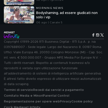
MORNING NEWS
Bodyshaming, ad essere giudicati non
solo i vip
06 ago | Canale 5
Copyright ©1999-2026 RTI Business Digital - RTI S.p.A.: p. iva
03976881007 - Sede legale: Largo del Nazareno 8, 00187 Roma.
Uffici: Viale Europa 46, 20093 Cologno Monzese (MI) - Cap. Soc.
int. vers. € 500.000.007 - Gruppo MFE Media For Europe N.V. -
Tutti i diritti riservati. Rispetto ai contenuti trasmessi e/o
riprodotti è vietata ogni utilizzazione funzionale
all'addestramento di sistemi di intelligenza artificiale generativa.
È altresì fatto divieto espresso di utilizzare mezzi automatizzati
di data scraping.
Termini di servizio
Recedi dai servizi a pagamento
Comitato Media e Minori
Parental Control
Regolamentazione per opere web
Privacy
Cookie policy
Cos'è Mediaset Infinity