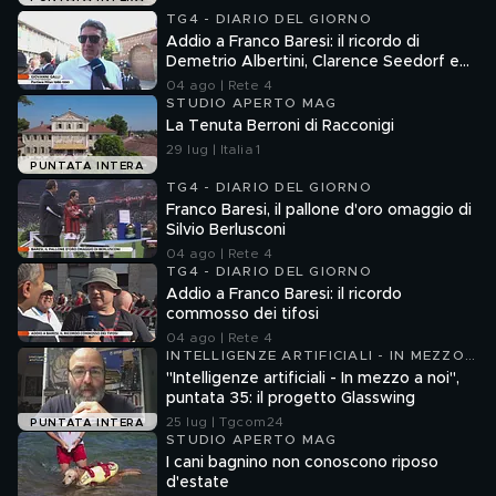
TG4 - DIARIO DEL GIORNO
Addio a Franco Baresi: il ricordo di
Demetrio Albertini, Clarence Seedorf e
Giovanni Galli
04 ago | Rete 4
STUDIO APERTO MAG
La Tenuta Berroni di Racconigi
29 lug | Italia 1
PUNTATA INTERA
TG4 - DIARIO DEL GIORNO
Franco Baresi, il pallone d'oro omaggio di
Silvio Berlusconi
04 ago | Rete 4
TG4 - DIARIO DEL GIORNO
Addio a Franco Baresi: il ricordo
commosso dei tifosi
04 ago | Rete 4
INTELLIGENZE ARTIFICIALI - IN MEZZO
A NOI
"Intelligenze artificiali - In mezzo a noi",
puntata 35: il progetto Glasswing
25 lug | Tgcom24
PUNTATA INTERA
STUDIO APERTO MAG
I cani bagnino non conoscono riposo
d'estate