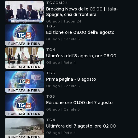
TGCOM24
Breaking News delle 09.00 | Italia-
Spagna, crisi di frontiera
08 ago | Tgcom24
TG5
Edizione ore 08.00 dell'8 agosto
08 ago | Canale 5
PUNTATA INTERA
TG4
Ultim'ora dell'8 agosto, ore 06.00
08 ago | Rete 4
PUNTATA INTERA
TG5
Prima pagina - 8 agosto
08 ago | Canale 5
PUNTATA INTERA
TG5
Edizione ore 01.00 del 7 agosto
08 ago | Canale 5
PUNTATA INTERA
TG4
Ultim'ora del 7 agosto, ore 02.00
08 ago | Rete 4
PUNTATA INTERA