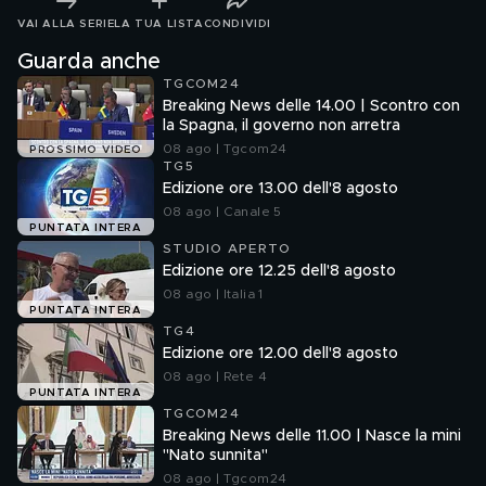
VAI ALLA SERIE
LA TUA LISTA
CONDIVIDI
Guarda anche
TGCOM24
Breaking News delle 14.00 | Scontro con
la Spagna, il governo non arretra
08 ago | Tgcom24
PROSSIMO VIDEO
TG5
Edizione ore 13.00 dell'8 agosto
08 ago | Canale 5
PUNTATA INTERA
STUDIO APERTO
Edizione ore 12.25 dell'8 agosto
08 ago | Italia 1
PUNTATA INTERA
TG4
Edizione ore 12.00 dell'8 agosto
08 ago | Rete 4
PUNTATA INTERA
TGCOM24
Breaking News delle 11.00 | Nasce la mini
"Nato sunnita"
08 ago | Tgcom24