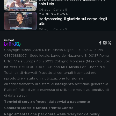
solo i vip
06 ago | Canale 5
MORNING NEWS
Bodyshaming, il giudizio sul corpo degli
altri
06 ago | Canale 5
Copyright ©1999-2026 RTI Business Digital - RTI S.p.A.: p. iva
03976881007 - Sede legale: Largo del Nazareno 8, 00187 Roma.
Uffici: Viale Europa 46, 20093 Cologno Monzese (MI) - Cap. Soc.
int. vers. € 500.000.007 - Gruppo MFE Media For Europe N.V. -
Tutti i diritti riservati. Rispetto ai contenuti trasmessi e/o
riprodotti è vietata ogni utilizzazione funzionale
all'addestramento di sistemi di intelligenza artificiale generativa.
È altresì fatto divieto espresso di utilizzare mezzi automatizzati
di data scraping.
Termini di servizio
Recedi dai servizi a pagamento
Comitato Media e Minori
Parental Control
Regolamentazione per opere web
Privacy
Cookie policy