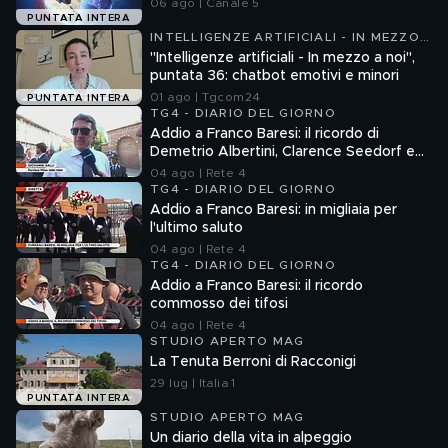
06 ago | Canale 5
PUNTATA INTERA
INTELLIGENZE ARTIFICIALI - IN MEZZO
A NOI
"Intelligenze artificiali - In mezzo a noi",
puntata 36: chatbot emotivi e minori
01 ago | Tgcom24
PUNTATA INTERA
TG4 - DIARIO DEL GIORNO
Addio a Franco Baresi: il ricordo di
Demetrio Albertini, Clarence Seedorf e
Giovanni Galli
04 ago | Rete 4
TG4 - DIARIO DEL GIORNO
Addio a Franco Baresi: in migliaia per
l'ultimo saluto
04 ago | Rete 4
TG4 - DIARIO DEL GIORNO
Addio a Franco Baresi: il ricordo
commosso dei tifosi
04 ago | Rete 4
STUDIO APERTO MAG
La Tenuta Berroni di Racconigi
29 lug | Italia 1
PUNTATA INTERA
STUDIO APERTO MAG
Un diario della vita in alpeggio