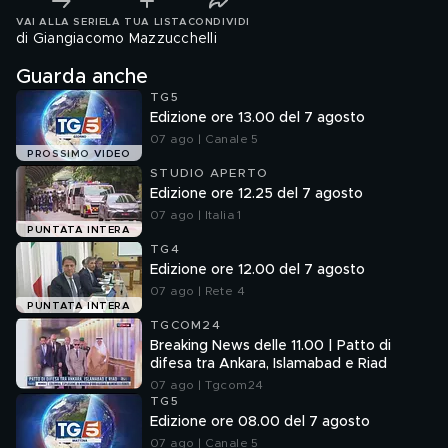
VAI ALLA SERIE
LA TUA LISTA
CONDIVIDI
di Giangiacomo Mazzucchelli
Guarda anche
TG5
Edizione ore 13.00 del 7 agosto
07 ago | Canale 5
PROSSIMO VIDEO
STUDIO APERTO
Edizione ore 12.25 del 7 agosto
07 ago | Italia 1
PUNTATA INTERA
TG4
Edizione ore 12.00 del 7 agosto
07 ago | Rete 4
PUNTATA INTERA
TGCOM24
Breaking News delle 11.00 | Patto di
difesa tra Ankara, Islamabad e Riad
07 ago | Tgcom24
TG5
Edizione ore 08.00 del 7 agosto
07 ago | Canale 5