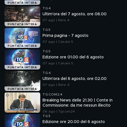
PUNTATA INTERA
TG4
Ultim'ora del 7 agosto, ore 06.00
07 ago | Rete 4
PUNTATA INTERA
TG5
Prima pagina - 7 agosto
07 ago | Canale 5
PUNTATA INTERA
TG5
Edizione ore 01.00 del 6 agosto
07 ago | Canale 5
PUNTATA INTERA
TG4
Ultim'ora del 6 agosto, ore 02.00
07 ago | Rete 4
PUNTATA INTERA
TGCOM24
Breaking News delle 21.30 | Conte in
Commissione: da me nessun illecito
06 ago | Tgcom24
TG5
Edizione ore 20.00 del 6 agosto