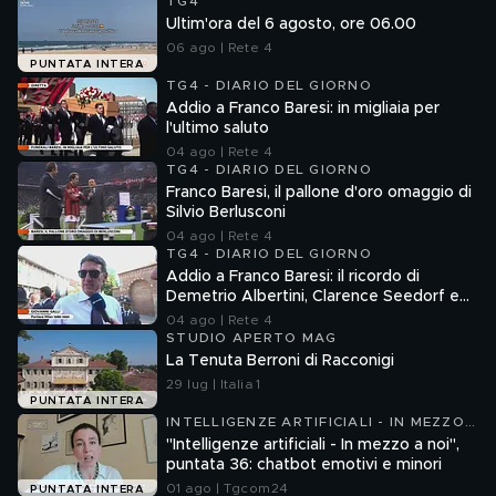
TG4
Ultim'ora del 6 agosto, ore 06.00
06 ago | Rete 4
PUNTATA INTERA
TG4 - DIARIO DEL GIORNO
Addio a Franco Baresi: in migliaia per
l'ultimo saluto
04 ago | Rete 4
TG4 - DIARIO DEL GIORNO
Franco Baresi, il pallone d'oro omaggio di
Silvio Berlusconi
04 ago | Rete 4
TG4 - DIARIO DEL GIORNO
Addio a Franco Baresi: il ricordo di
Demetrio Albertini, Clarence Seedorf e
Giovanni Galli
04 ago | Rete 4
STUDIO APERTO MAG
La Tenuta Berroni di Racconigi
29 lug | Italia 1
PUNTATA INTERA
INTELLIGENZE ARTIFICIALI - IN MEZZO
A NOI
"Intelligenze artificiali - In mezzo a noi",
puntata 36: chatbot emotivi e minori
01 ago | Tgcom24
PUNTATA INTERA