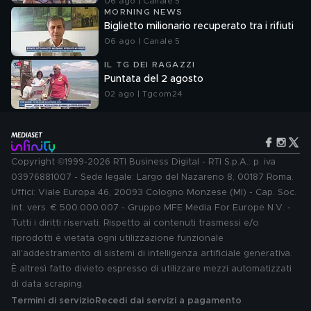
06 ago | Canale 5
MORNING NEWS
Biglietto milionario recuperato tra i rifiuti
06 ago | Canale 5
IL TG DEI RAGAZZI
Puntata del 2 agosto
02 ago | Tgcom24
Copyright ©1999-2026 RTI Business Digital - RTI S.p.A.: p. iva
03976881007 - Sede legale: Largo del Nazareno 8, 00187 Roma.
Uffici: Viale Europa 46, 20093 Cologno Monzese (MI) - Cap. Soc.
int. vers. € 500.000.007 - Gruppo MFE Media For Europe N.V. -
Tutti i diritti riservati. Rispetto ai contenuti trasmessi e/o
riprodotti è vietata ogni utilizzazione funzionale
all'addestramento di sistemi di intelligenza artificiale generativa.
È altresì fatto divieto espresso di utilizzare mezzi automatizzati
di data scraping.
Termini di servizio
Recedi dai servizi a pagamento