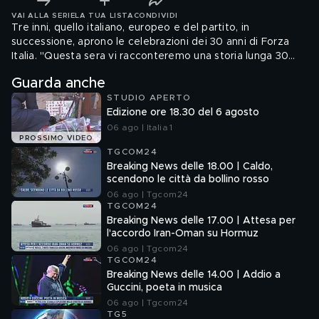
VAI ALLA SERIE
LA TUA LISTA
CONDIVIDI
Tre inni, quello italiano, europeo e del partito, in
successione, aprono le celebrazioni dei 30 anni di Forza
Italia. "Questa sera vi racconteremo una storia lunga 30
anni ma che è quella dei prossimi 30", dice Tajani.
Guarda anche
STUDIO APERTO
Edizione ore 18.30 del 6 agosto
06 ago | Italia 1
PROSSIMO VIDEO
TGCOM24
Breaking News delle 18.00 | Caldo,
scendono le città da bollino rosso
06 ago | Tgcom24
TGCOM24
Breaking News delle 17.00 | Attesa per
l'accordo Iran-Oman su Hormuz
06 ago | Tgcom24
TGCOM24
Breaking News delle 14.00 | Addio a
Guccini, poeta in musica
06 ago | Tgcom24
TG5