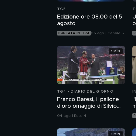
TG5
T
Edizione ore 08.00 del 5
U
agosto
o
05 ago | Canale 5
PUNTATA INTERA
P
1 MIN
TG4 - DIARIO DEL GIORNO
I
M
Franco Baresi, il pallone
"
d'oro omaggio di Silvio
m
Berlusconi
c
04 ago | Rete 4
P
4 MIN