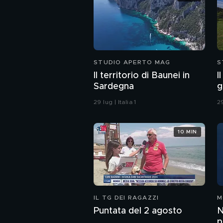
STUDIO APERTO MAG
S
Il territorio di Baunei in
I
Sardegna
g
29 lug | Italia 1
29
10 MIN
IL TG DEI RAGAZZI
M
Puntata del 2 agosto
N
p