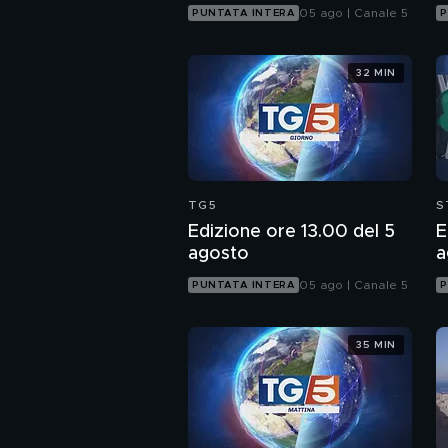
05 ago | Canale 5
PUNTATA INTERA
P
32 MIN
TG5
S
Edizione ore 13.00 del 5
E
agosto
a
05 ago | Canale 5
PUNTATA INTERA
P
35 MIN