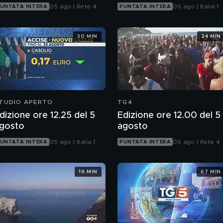
05 ago | Rete 4
05 ago | Italia 1
UNTATA INTERA
PUNTATA INTERA
30 MIN
24 MIN
TUDIO APERTO
TG4
dizione ore 12.25 del 5
Edizione ore 12.00 del 5
gosto
agosto
05 ago | Italia 1
05 ago | Rete 4
UNTATA INTERA
PUNTATA INTERA
19 MIN
67 MIN