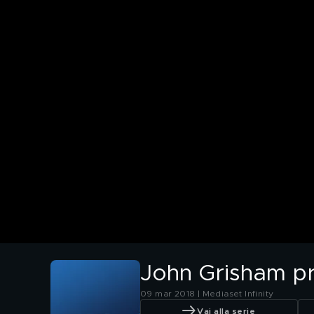
John Grisham pr
09 mar 2018 | Mediaset Infinity
Vai alla serie