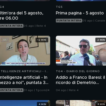
G4
TG5
ltim'ora del 5 agosto,
Prima pagina - 5 agosto
re 06.00
05 ago | Canale
PUNTATA INTERA
05 ago | Rete 4
UNTATA INTERA
12 MIN
2 MIN
NTELLIGENZE ARTIFICIALI - IN
TG4 - DIARIO DEL GIORNO
EZZO A NOI
Intelligenze artificiali - In
Addio a Franco Baresi: il
ezzo a noi", puntata 36:
ricordo di Demetrio
hatbot emotivi e minori
Albertini, Clarence
01 ago | Tgcom24
04 ago | Rete 4
UNTATA INTERA
Seedorf e Giovanni Galli
4 MIN
4 MIN