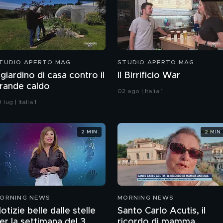
TUDIO APERTO MAG
STUDIO APERTO MAG
l giardino di casa contro il
Il Birrificio War
rande caldo
02 ago | Italia 1
 lug | Italia 1
2 MIN
2 MIN
ORNING NEWS
MORNING NEWS
otizie belle dalle stelle
Santo Carlo Acutis, il
er la settimana del 3
ricordo di mamma