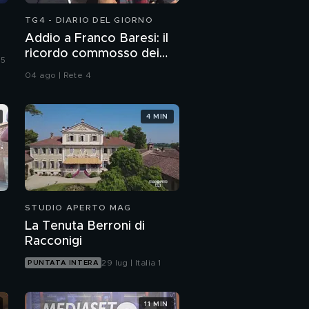
TG4 - DIARIO DEL GIORNO
Addio a Franco Baresi: il
ricordo commosso dei
 5
tifosi
04 ago | Rete 4
4 MIN
STUDIO APERTO MAG
La Tenuta Berroni di
Racconigi
29 lug | Italia 1
PUNTATA INTERA
11 MIN