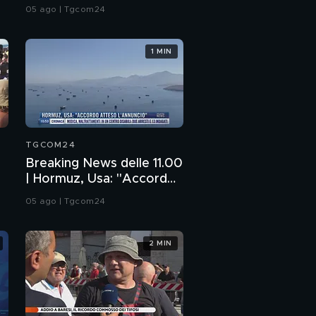
esplosivo vicino aereo
05 ago | Tgcom24
ucraino
1 MIN
TGCOM24
Breaking News delle 11.00
| Hormuz, Usa: "Accordo
atteso l'annuncio"
05 ago | Tgcom24
2 MIN