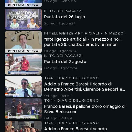
05 ago | Canale 5
PUNTATA INTERA
IL TG DEI RAGAZZI
Puntata del 26 luglio
26 lug | Tgcom24
INTELLIGENZE ARTIFICIALI - IN MEZZO
A NOI
"Intelligenze artificiali - In mezzo a noi",
puntata 36: chatbot emotivi e minori
01 ago | Tgcom24
PUNTATA INTERA
IL TG DEI RAGAZZI
Puntata del 2 agosto
02 ago | Tgcom24
TG4 - DIARIO DEL GIORNO
Addio a Franco Baresi: il ricordo di
Demetrio Albertini, Clarence Seedorf e
Giovanni Galli
04 ago | Rete 4
TG4 - DIARIO DEL GIORNO
Franco Baresi, il pallone d'oro omaggio di
Silvio Berlusconi
04 ago | Rete 4
TG4 - DIARIO DEL GIORNO
Addio a Franco Baresi: il ricordo