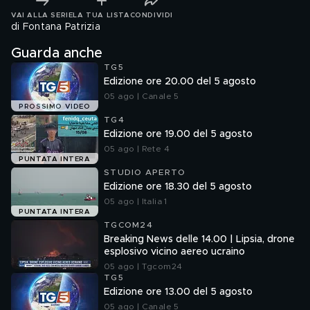
VAI ALLA SERIE
LA TUA LISTA
CONDIVIDI
di Fontana Patrizia
Guarda anche
TG5
Edizione ore 20.00 del 5 agosto
05 ago | Canale 5
PROSSIMO VIDEO
TG4
Edizione ore 19.00 del 5 agosto
05 ago | Rete 4
PUNTATA INTERA
STUDIO APERTO
Edizione ore 18.30 del 5 agosto
05 ago | Italia 1
PUNTATA INTERA
TGCOM24
Breaking News delle 14.00 | Lipsia, drone
esplosivo vicino aereo ucraino
05 ago | Tgcom24
TG5
Edizione ore 13.00 del 5 agosto
05 ago | Canale 5