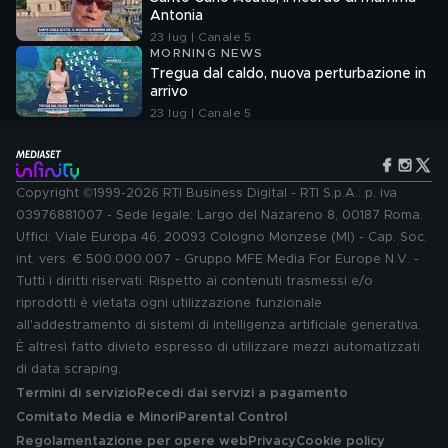
Antonia
23 lug | Canale 5
MORNING NEWS
Tregua dal caldo, nuova perturbazione in
arrivo
23 lug | Canale 5
Copyright ©1999-2026 RTI Business Digital - RTI S.p.A.: p. iva
03976881007 - Sede legale: Largo del Nazareno 8, 00187 Roma.
Uffici: Viale Europa 46, 20093 Cologno Monzese (MI) - Cap. Soc.
int. vers. € 500.000.007 - Gruppo MFE Media For Europe N.V. -
Tutti i diritti riservati. Rispetto ai contenuti trasmessi e/o
riprodotti è vietata ogni utilizzazione funzionale
all'addestramento di sistemi di intelligenza artificiale generativa.
È altresì fatto divieto espresso di utilizzare mezzi automatizzati
di data scraping.
Termini di servizio
Recedi dai servizi a pagamento
Comitato Media e Minori
Parental Control
Regolamentazione per opere web
Privacy
Cookie policy