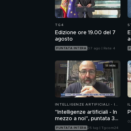
TG4
S
Edizione ore 19.00 del 7
E
agosto
a
07 ago | Rete 4
PUNTATA INTERA
P
11 MIN
INTELLIGENZE ARTIFICIALI - IN
I
MEZZO A NOI
"Intelligenze artificiali - In
P
mezzo a noi", puntata 35:
0
il progetto Glasswing
25 lug | Tgcom24
PUNTATA INTERA