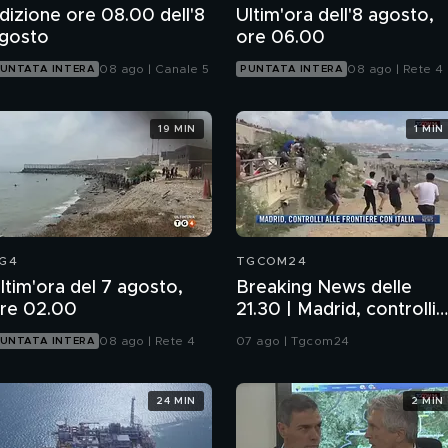
dizione ore 08.00 dell'8
Ultim'ora dell'8 agosto,
gosto
ore 06.00
08 ago | Canale 5
08 ago | Rete 4
UNTATA INTERA
PUNTATA INTERA
19 MIN
1 MIN
G4
TGCOM24
ltim'ora del 7 agosto,
Breaking News delle
re 02.00
21.30 | Madrid, controlli
alle frontiere con Italia
08 ago | Rete 4
07 ago | Tgcom24
UNTATA INTERA
24 MIN
2 MIN