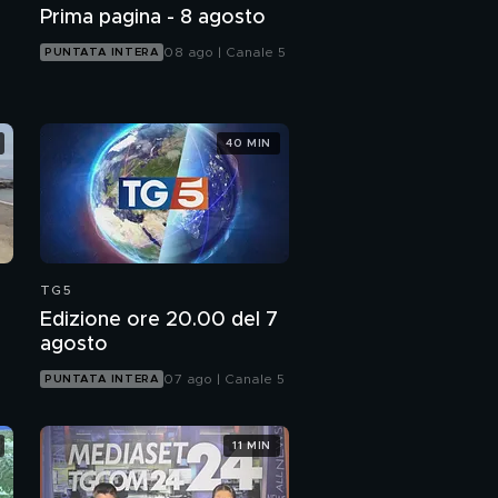
Prima pagina - 8 agosto
08 ago | Canale 5
PUNTATA INTERA
40 MIN
TG5
Edizione ore 20.00 del 7
agosto
07 ago | Canale 5
PUNTATA INTERA
11 MIN