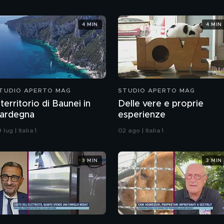
Seedorf e Giovanni Galli
4 MIN
4 MIN
TUDIO APERTO MAG
STUDIO APERTO MAG
l territorio di Baunei in
Delle vere e proprie
ardegna
esperienze
 lug | Italia 1
02 ago | Italia 1
3 MIN
3 MIN