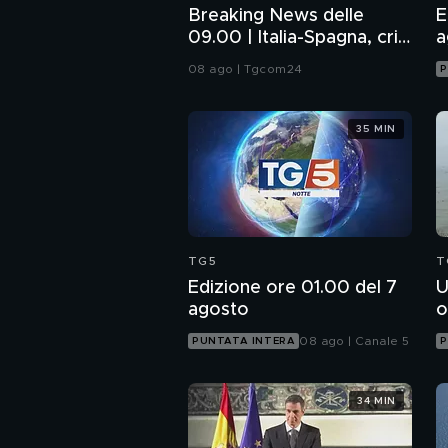
Breaking News delle
E
09.00 | Italia-Spagna, crisi
a
di frontiera
08 ago | Tgcom24
P
35 MIN
TG5
T
Edizione ore 01.00 del 7
U
agosto
o
08 ago | Canale 5
PUNTATA INTERA
P
34 MIN