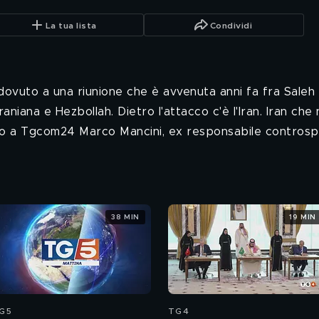
La tua lista
Condividi
dovuto a una riunione che è avvenuta anni fa fra Saleh 
 iraniana e Hezbollah. Dietro l'attacco c'è l'Iran. Iran 
tto a Tgcom24 Marco Mancini, ex responsabile controsp
38 MIN
19 MIN
G5
TG4