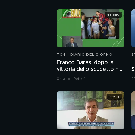
48 SEC
TG4 - DIARIO DEL GIORNO
S
Franco Baresi dopo la
I
vittoria dello scudetto nel
S
1992
04 ago | Rete 4
29
4 MIN