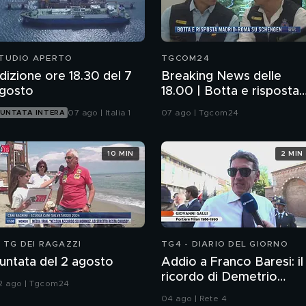
TUDIO APERTO
TGCOM24
dizione ore 18.30 del 7
Breaking News delle
gosto
18.00 | Botta e risposta
Madrid-Roma su
07 ago | Italia 1
07 ago | Tgcom24
UNTATA INTERA
Schengen
10 MIN
2 MIN
L TG DEI RAGAZZI
TG4 - DIARIO DEL GIORNO
untata del 2 agosto
Addio a Franco Baresi: il
ricordo di Demetrio
2 ago | Tgcom24
Albertini, Clarence
04 ago | Rete 4