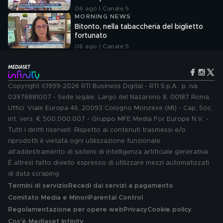
06 ago | Canale 5
MORNING NEWS
Bitonto, nella tabaccheria del biglietto
fortunato
06 ago | Canale 5
Copyright ©1999-2026 RTI Business Digital - RTI S.p.A.: p. iva
03976881007 - Sede legale: Largo del Nazareno 8, 00187 Roma.
Uffici: Viale Europa 46, 20093 Cologno Monzese (MI) - Cap. Soc.
int. vers. € 500.000.007 - Gruppo MFE Media For Europe N.V. -
Tutti i diritti riservati. Rispetto ai contenuti trasmessi e/o
riprodotti è vietata ogni utilizzazione funzionale
all'addestramento di sistemi di intelligenza artificiale generativa.
È altresì fatto divieto espresso di utilizzare mezzi automatizzati
di data scraping.
Termini di servizio
Recedi dai servizi a pagamento
Comitato Media e Minori
Parental Control
Regolamentazione per opere web
Privacy
Cookie policy
Cos'è Mediaset Infinity