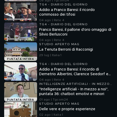
08 ago | Tgcom24
TG4 - DIARIO DEL GIORNO
Addio a Franco Baresi: il ricordo
commosso dei tifosi
04 ago | Rete 4
TG4 - DIARIO DEL GIORNO
Franco Baresi, il pallone d'oro omaggio di
Silvio Berlusconi
04 ago | Rete 4
STUDIO APERTO MAG
La Tenuta Berroni di Racconigi
29 lug | Italia 1
PUNTATA INTERA
TG4 - DIARIO DEL GIORNO
Addio a Franco Baresi: il ricordo di
Demetrio Albertini, Clarence Seedorf e
Giovanni Galli
04 ago | Rete 4
INTELLIGENZE ARTIFICIALI - IN MEZZO
A NOI
"Intelligenze artificiali - In mezzo a noi",
puntata 36: chatbot emotivi e minori
01 ago | Tgcom24
PUNTATA INTERA
STUDIO APERTO MAG
Delle vere e proprie esperienze
02 ago | Italia 1