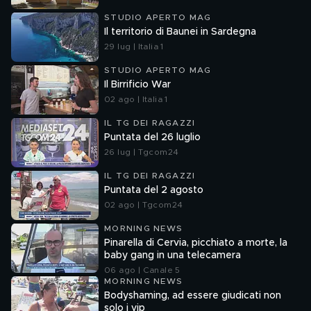
STUDIO APERTO MAG
Il territorio di Baunei in Sardegna
29 lug | Italia 1
STUDIO APERTO MAG
Il Birrificio War
02 ago | Italia 1
IL TG DEI RAGAZZI
Puntata del 26 luglio
26 lug | Tgcom24
IL TG DEI RAGAZZI
Puntata del 2 agosto
02 ago | Tgcom24
MORNING NEWS
Pinarella di Cervia, picchiato a morte, la
baby gang in una telecamera
06 ago | Canale 5
MORNING NEWS
Bodyshaming, ad essere giudicati non
solo i vip