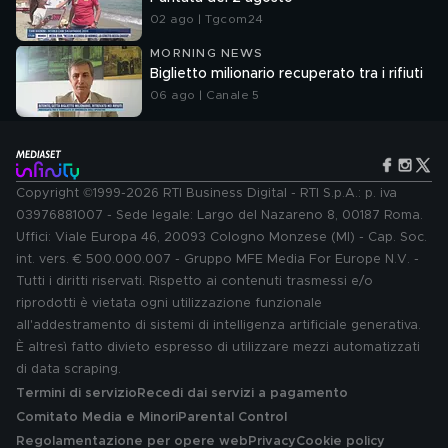
02 ago | Tgcom24
MORNING NEWS
Biglietto milionario recuperato tra i rifiuti
06 ago | Canale 5
Copyright ©1999-2026 RTI Business Digital - RTI S.p.A.: p. iva
03976881007 - Sede legale: Largo del Nazareno 8, 00187 Roma.
Uffici: Viale Europa 46, 20093 Cologno Monzese (MI) - Cap. Soc.
int. vers. € 500.000.007 - Gruppo MFE Media For Europe N.V. -
Tutti i diritti riservati. Rispetto ai contenuti trasmessi e/o
riprodotti è vietata ogni utilizzazione funzionale
all'addestramento di sistemi di intelligenza artificiale generativa.
È altresì fatto divieto espresso di utilizzare mezzi automatizzati
di data scraping.
Termini di servizio
Recedi dai servizi a pagamento
Comitato Media e Minori
Parental Control
Regolamentazione per opere web
Privacy
Cookie policy