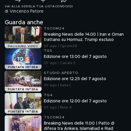
VAI ALLA SERIE
LA TUA LISTA
CONDIVIDI
di Vincenzo Patore
Guarda anche
TGCOM24
Breaking News delle 14.00 | Iran e Oman
trattano su Hormuz, Trump escluso
07 ago | Tgcom24
PROSSIMO VIDEO
TG5
Edizione ore 13.00 del 7 agosto
07 ago | Canale 5
PUNTATA INTERA
STUDIO APERTO
Edizione ore 12.25 del 7 agosto
07 ago | Italia 1
PUNTATA INTERA
TG4
Edizione ore 12.00 del 7 agosto
07 ago | Rete 4
PUNTATA INTERA
TGCOM24
Breaking News delle 11.00 | Patto di
difesa tra Ankara, Islamabad e Riad