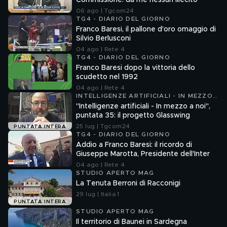
Commissione: da me nessun illecito
06 ago | Tgcom24
TG4 - DIARIO DEL GIORNO
Franco Baresi, il pallone d'oro omaggio di
Silvio Berlusconi
04 ago | Rete 4
TG4 - DIARIO DEL GIORNO
Franco Baresi dopo la vittoria dello
scudetto nel 1992
04 ago | Rete 4
INTELLIGENZE ARTIFICIALI - IN MEZZO
A NOI
"Intelligenze artificiali - In mezzo a noi",
puntata 35: il progetto Glasswing
25 lug | Tgcom24
PUNTATA INTERA
TG4 - DIARIO DEL GIORNO
Addio a Franco Baresi: il ricordo di
Giuseppe Marotta, Presidente dell'Inter
04 ago | Rete 4
STUDIO APERTO MAG
La Tenuta Berroni di Racconigi
29 lug | Italia 1
PUNTATA INTERA
STUDIO APERTO MAG
Il territorio di Baunei in Sardegna