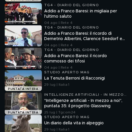
TG4 - DIARIO DEL GIORNO
Addio a Franco Baresi: in migliaia per
l'ultimo saluto
04 ago | Rete 4
TG4 - DIARIO DEL GIORNO
Addio a Franco Baresi: il ricordo di
Demetrio Albertini, Clarence Seedorf e
Giovanni Galli
04 ago | Rete 4
TG4 - DIARIO DEL GIORNO
Addio a Franco Baresi: il ricordo
commosso dei tifosi
04 ago | Rete 4
STUDIO APERTO MAG
La Tenuta Berroni di Racconigi
29 lug | Italia 1
PUNTATA INTERA
INTELLIGENZE ARTIFICIALI - IN MEZZO
A NOI
"Intelligenze artificiali - In mezzo a noi",
puntata 35: il progetto Glasswing
25 lug | Tgcom24
PUNTATA INTERA
STUDIO APERTO MAG
Un diario della vita in alpeggio
29 lug | Italia 1