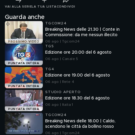
VAI ALLA SERIE
LA TUA LISTA
CONDIVIDI
Guarda anche
TGCOM24
Breaking News delle 21.30 | Conte in
Commissione: da me nessun illecito
06 ago | Tgcom24
PROSSIMO VIDEO
TG5
Edizione ore 20.00 del 6 agosto
06 ago | Canale 5
PUNTATA INTERA
TG4
Edizione ore 19.00 del 6 agosto
06 ago | Rete 4
PUNTATA INTERA
STUDIO APERTO
Edizione ore 18.30 del 6 agosto
06 ago | Italia 1
PUNTATA INTERA
TGCOM24
Breaking News delle 18.00 | Caldo,
scendono le città da bollino rosso
06 ago | Tgcom24