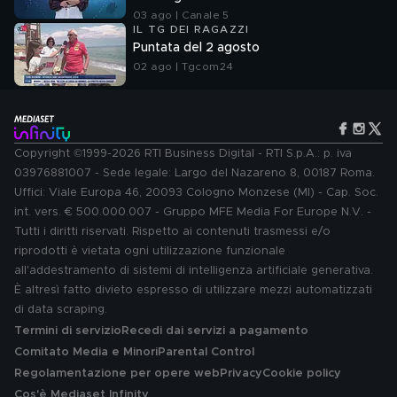
03 ago | Canale 5
IL TG DEI RAGAZZI
Puntata del 2 agosto
02 ago | Tgcom24
Copyright ©1999-2026 RTI Business Digital - RTI S.p.A.: p. iva
03976881007 - Sede legale: Largo del Nazareno 8, 00187 Roma.
Uffici: Viale Europa 46, 20093 Cologno Monzese (MI) - Cap. Soc.
int. vers. € 500.000.007 - Gruppo MFE Media For Europe N.V. -
Tutti i diritti riservati. Rispetto ai contenuti trasmessi e/o
riprodotti è vietata ogni utilizzazione funzionale
all'addestramento di sistemi di intelligenza artificiale generativa.
È altresì fatto divieto espresso di utilizzare mezzi automatizzati
di data scraping.
Termini di servizio
Recedi dai servizi a pagamento
Comitato Media e Minori
Parental Control
Regolamentazione per opere web
Privacy
Cookie policy
Cos'è Mediaset Infinity