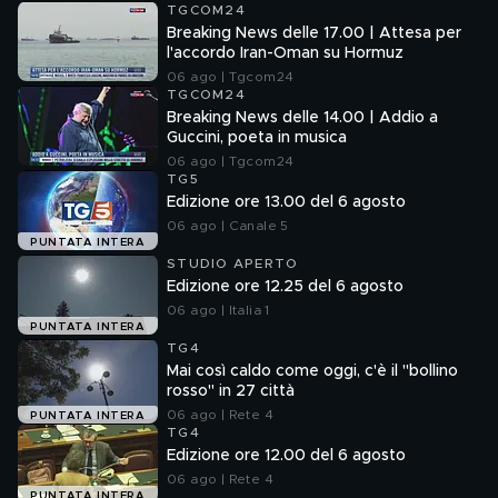
TGCOM24
Breaking News delle 17.00 | Attesa per
l'accordo Iran-Oman su Hormuz
06 ago | Tgcom24
TGCOM24
Breaking News delle 14.00 | Addio a
Guccini, poeta in musica
06 ago | Tgcom24
TG5
Edizione ore 13.00 del 6 agosto
06 ago | Canale 5
PUNTATA INTERA
STUDIO APERTO
Edizione ore 12.25 del 6 agosto
06 ago | Italia 1
PUNTATA INTERA
TG4
Mai così caldo come oggi, c'è il "bollino
rosso" in 27 città
06 ago | Rete 4
PUNTATA INTERA
TG4
Edizione ore 12.00 del 6 agosto
06 ago | Rete 4
PUNTATA INTERA