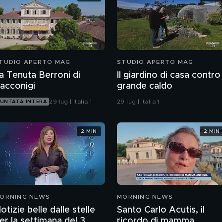
TUDIO APERTO MAG
STUDIO APERTO MAG
a Tenuta Berroni di
Il giardino di casa contro 
acconigi
grande caldo
29 lug | Italia 1
29 lug | Italia 1
UNTATA INTERA
2 MIN
2 MIN
ORNING NEWS
MORNING NEWS
otizie belle dalle stelle
Santo Carlo Acutis, il
er la settimana del 3
ricordo di mamma