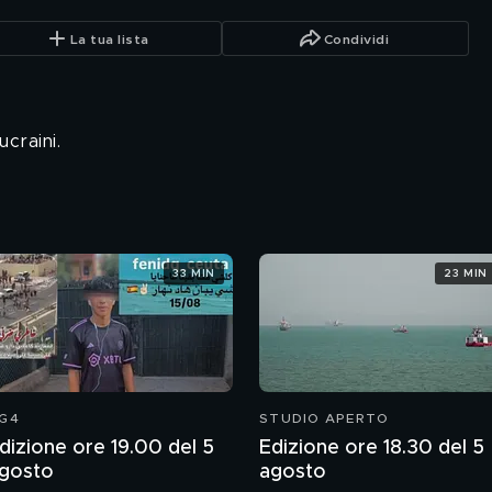
La tua lista
Condividi
craini.
33 MIN
23 MIN
G4
STUDIO APERTO
dizione ore 19.00 del 5
Edizione ore 18.30 del 5
gosto
agosto