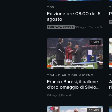
TG5
T
Edizione ore 08.00 del 5
P
agosto
P
05 ago | Canale 5
PUNTATA INTERA
1 MIN
TG4 - DIARIO DEL GIORNO
T
Franco Baresi, il pallone
A
d'oro omaggio di Silvio
r
Berlusconi
A
04 ago | Rete 4
0
S
10 MIN