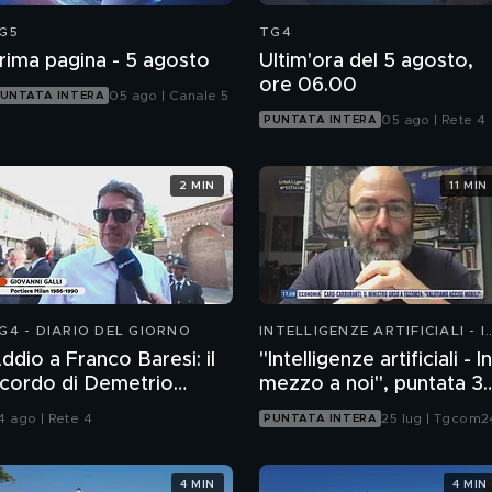
G5
TG4
rima pagina - 5 agosto
Ultim'ora del 5 agosto,
ore 06.00
05 ago | Canale 5
UNTATA INTERA
05 ago | Rete 4
PUNTATA INTERA
2 MIN
11 MIN
G4 - DIARIO DEL GIORNO
INTELLIGENZE ARTIFICIALI - I
MEZZO A NOI
ddio a Franco Baresi: il
"Intelligenze artificiali - In
icordo di Demetrio
mezzo a noi", puntata 35
lbertini, Clarence
il progetto Glasswing
4 ago | Rete 4
25 lug | Tgcom2
PUNTATA INTERA
eedorf e Giovanni Galli
4 MIN
4 MIN