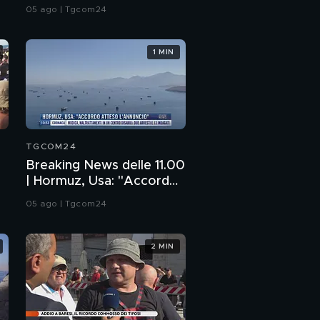
esplosivo vicino aereo
05 ago | Tgcom24
ucraino
1 MIN
TGCOM24
Breaking News delle 11.00
| Hormuz, Usa: "Accordo
atteso l'annuncio"
05 ago | Tgcom24
2 MIN