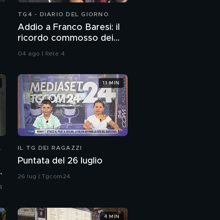
TG4 - DIARIO DEL GIORNO
Addio a Franco Baresi: il
ricordo commosso dei
tifosi
04 ago | Rete 4
11 MIN
N
IL TG DEI RAGAZZI
Puntata del 26 luglio
:
26 lug | Tgcom24
4
4 MIN