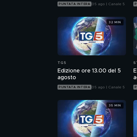
05 ago | Canale 5
PUNTATA INTERA
P
32 MIN
TG5
S
Edizione ore 13.00 del 5
E
agosto
a
05 ago | Canale 5
PUNTATA INTERA
P
35 MIN