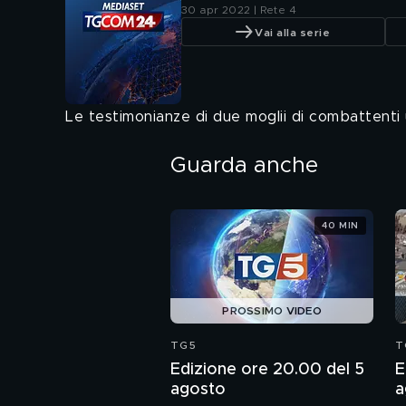
30 apr 2022 | Rete 4
Vai alla serie
Le testimonianze di due moglii di combattenti u
Guarda anche
40 MIN
PROSSIMO VIDEO
TG5
T
Edizione ore 20.00 del 5
E
agosto
a