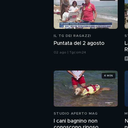
IL TG DEI RAGAZZI
S
Puntata del 2 agosto
L
R
02 ago | Tgcom24
P
4 MIN
STUDIO APERTO MAG
M
I cani bagnino non
N
conoscono riposo
p