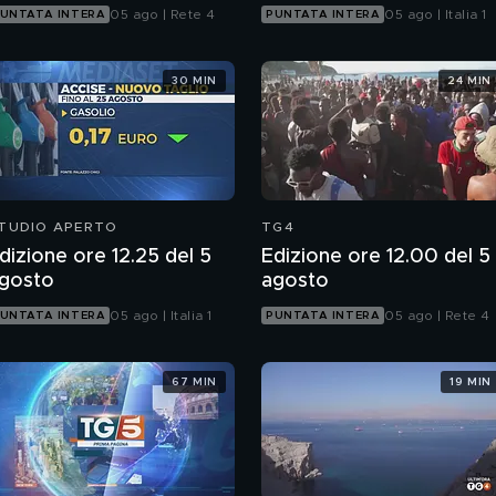
05 ago | Rete 4
05 ago | Italia 1
UNTATA INTERA
PUNTATA INTERA
30 MIN
24 MIN
TUDIO APERTO
TG4
dizione ore 12.25 del 5
Edizione ore 12.00 del 5
gosto
agosto
05 ago | Italia 1
05 ago | Rete 4
UNTATA INTERA
PUNTATA INTERA
67 MIN
19 MIN