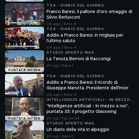
TG4 - DIARIO DEL GIORNO
Franco Baresi, il pallone d'oro omaggio di
Silvio Berlusconi
04 ago | Rete 4
TG4 - DIARIO DEL GIORNO
Addio a Franco Baresi: in migliaia per
l'ultimo saluto
04 ago | Rete 4
STUDIO APERTO MAG
La Tenuta Berroni di Racconigi
29 lug | Italia 1
PUNTATA INTERA
TG4 - DIARIO DEL GIORNO
Addio a Franco Baresi: il ricordo di
Giuseppe Marotta, Presidente dell'Inter
04 ago | Rete 4
INTELLIGENZE ARTIFICIALI - IN MEZZO
A NOI
"Intelligenze artificiali - In mezzo a noi",
puntata 35: il progetto Glasswing
25 lug | Tgcom24
PUNTATA INTERA
STUDIO APERTO MAG
Un diario della vita in alpeggio
29 lug | Italia 1