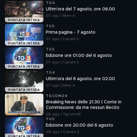
TG4
Ultim'ora del 7 agosto, ore 06.00
07 ago | Rete 4
PUNTATA INTERA
TG5
Prima pagina - 7 agosto
07 ago | Canale 5
PUNTATA INTERA
TG5
Edizione ore 01.00 del 6 agosto
07 ago | Canale 5
PUNTATA INTERA
TG4
Ultim'ora del 6 agosto, ore 02.00
07 ago | Rete 4
PUNTATA INTERA
TGCOM24
Breaking News delle 21.30 | Conte in
Commissione: da me nessun illecito
06 ago | Tgcom24
TG5
Edizione ore 20.00 del 6 agosto
06 ago | Canale 5
PUNTATA INTERA