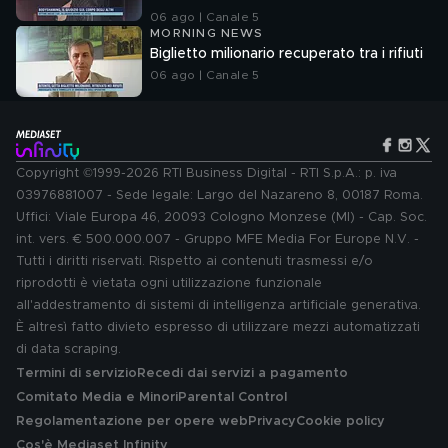
06 ago | Canale 5
MORNING NEWS
Biglietto milionario recuperato tra i rifiuti
06 ago | Canale 5
Copyright ©1999-2026 RTI Business Digital - RTI S.p.A.: p. iva
03976881007 - Sede legale: Largo del Nazareno 8, 00187 Roma.
Uffici: Viale Europa 46, 20093 Cologno Monzese (MI) - Cap. Soc.
int. vers. € 500.000.007 - Gruppo MFE Media For Europe N.V. -
Tutti i diritti riservati. Rispetto ai contenuti trasmessi e/o
riprodotti è vietata ogni utilizzazione funzionale
all'addestramento di sistemi di intelligenza artificiale generativa.
È altresì fatto divieto espresso di utilizzare mezzi automatizzati
di data scraping.
Termini di servizio
Recedi dai servizi a pagamento
Comitato Media e Minori
Parental Control
Regolamentazione per opere web
Privacy
Cookie policy
Cos'è Mediaset Infinity