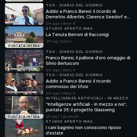
TG4 - DIARIO DEL GIORNO
Addio a Franco Baresi: il ricordo di
Demetrio Albertini, Clarence Seedorf e
Giovanni Galli
04 ago | Rete 4
STUDIO APERTO MAG
La Tenuta Berroni di Racconigi
29 lug | Italia 1
PUNTATA INTERA
TG4 - DIARIO DEL GIORNO
Franco Baresi, il pallone d'oro omaggio di
Silvio Berlusconi
04 ago | Rete 4
TG4 - DIARIO DEL GIORNO
Addio a Franco Baresi: il ricordo
commosso dei tifosi
04 ago | Rete 4
INTELLIGENZE ARTIFICIALI - IN MEZZO
A NOI
"Intelligenze artificiali - In mezzo a noi",
puntata 35: il progetto Glasswing
25 lug | Tgcom24
PUNTATA INTERA
STUDIO APERTO MAG
I cani bagnino non conoscono riposo
d'estate