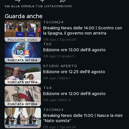
VAI ALLA SERIE
LA TUA LISTA
CONDIVIDI
Guarda anche
TGCOM24
Breaking News delle 14.00 | Scontro con
la Spagna, il governo non arretra
08 ago | Tgcom24
PROSSIMO VIDEO
TG5
Edizione ore 13.00 dell'8 agosto
08 ago | Canale 5
PUNTATA INTERA
STUDIO APERTO
Edizione ore 12.25 dell'8 agosto
08 ago | Italia 1
PUNTATA INTERA
TG4
Edizione ore 12.00 dell'8 agosto
08 ago | Rete 4
PUNTATA INTERA
TGCOM24
Breaking News delle 11.00 | Nasce la mini
"Nato sunnita"
08 ago | Tgcom24