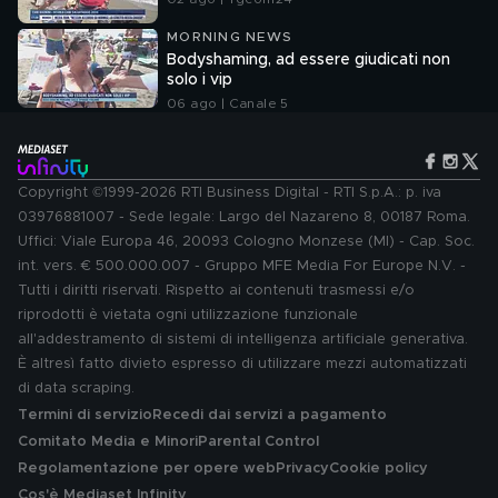
MORNING NEWS
Bodyshaming, ad essere giudicati non
solo i vip
06 ago | Canale 5
Copyright ©1999-2026 RTI Business Digital - RTI S.p.A.: p. iva
03976881007 - Sede legale: Largo del Nazareno 8, 00187 Roma.
Uffici: Viale Europa 46, 20093 Cologno Monzese (MI) - Cap. Soc.
int. vers. € 500.000.007 - Gruppo MFE Media For Europe N.V. -
Tutti i diritti riservati. Rispetto ai contenuti trasmessi e/o
riprodotti è vietata ogni utilizzazione funzionale
all'addestramento di sistemi di intelligenza artificiale generativa.
È altresì fatto divieto espresso di utilizzare mezzi automatizzati
di data scraping.
Termini di servizio
Recedi dai servizi a pagamento
Comitato Media e Minori
Parental Control
Regolamentazione per opere web
Privacy
Cookie policy
Cos'è Mediaset Infinity