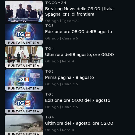
TGCOM24
Breaking News delle 09.00 | Italia-
Spagna, crisi di frontiera
08 ago | Tgcom24
TG5
Edizione ore 08.00 dell'8 agosto
08 ago | Canale 5
PUNTATA INTERA
TG4
Ultim'ora dell'8 agosto, ore 06.00
08 ago | Rete 4
PUNTATA INTERA
TG5
Prima pagina - 8 agosto
08 ago | Canale 5
PUNTATA INTERA
TG5
Edizione ore 01.00 del 7 agosto
08 ago | Canale 5
PUNTATA INTERA
TG4
Ultim'ora del 7 agosto, ore 02.00
08 ago | Rete 4
PUNTATA INTERA