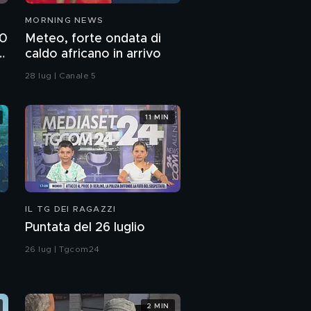
MORNING NEWS
00
Meteo, forte ondata di
e
caldo africano in arrivo
28 lug | Canale 5
11 MIN
IL TG DEI RAGAZZI
Puntata del 26 luglio
26 lug | Tgcom24
2 MIN