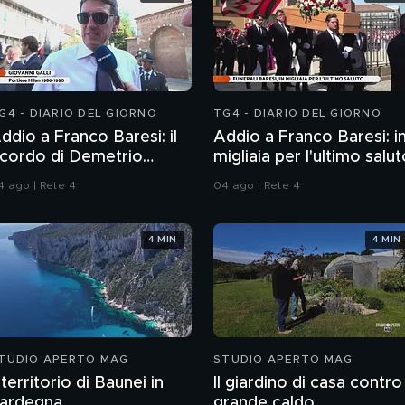
G4 - DIARIO DEL GIORNO
TG4 - DIARIO DEL GIORNO
ddio a Franco Baresi: il
Addio a Franco Baresi: i
icordo di Demetrio
migliaia per l'ultimo salu
lbertini, Clarence
4 ago | Rete 4
04 ago | Rete 4
eedorf e Giovanni Galli
4 MIN
4 MIN
TUDIO APERTO MAG
STUDIO APERTO MAG
l territorio di Baunei in
Il giardino di casa contro 
ardegna
grande caldo