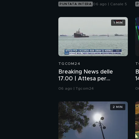
06 ago | Canale 5
PUNTATA INTERA
P
1 MIN
TGCOM24
T
Breaking News delle
B
17.00 | Attesa per
1
l'accordo Iran-Oman su
p
06 ago | Tgcom24
0
Hormuz
2 MIN