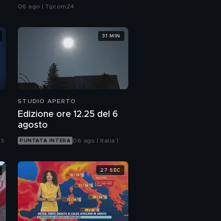
le città da bollino rosso
06 ago | Tgcom24
31 MIN
STUDIO APERTO
Edizione ore 12.25 del 6
agosto
 5
06 ago | Italia 1
PUNTATA INTERA
27 SEC