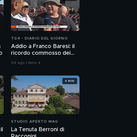
TG4 - DIARIO DEL GIORNO
n
Addio a Franco Baresi: il
to
ricordo commosso dei
tifosi
04 ago | Rete 4
4 MIN
STUDIO APERTO MAG
il
La Tenuta Berroni di
Racconigi