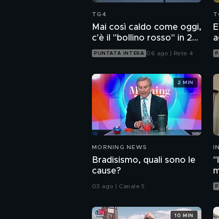
TG4
T
Mai così caldo come oggi,
E
c'è il "bollino rosso" in 27
a
città
06 ago | Rete 4
PUNTATA INTERA
P
2 MIN
MORNING NEWS
I
M
Bradisismo, quali sono le
"
cause?
m
c
03 ago | Canale 5
P
10 MIN