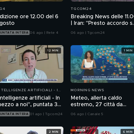
G4
TGCOM24
dizione ore 12.00 del 6
Breaking News delle 11.
gosto
| Iran: "Presto accordo s
Usa non ci sabotano"
06 ago | Rete 4
06 ago | Tgcom24
UNTATA INTERA
12 MIN
1 MIN
NTELLIGENZE ARTIFICIALI - IN
MORNING NEWS
EZZO A NOI
Intelligenze artificiali - In
Meteo, allerta caldo
ezzo a noi", puntata 36:
estremo, 27 città da
hatbot emotivi e minori
bollino rosso
01 ago | Tgcom24
06 ago | Canale 5
UNTATA INTERA
2 MIN
6 MIN