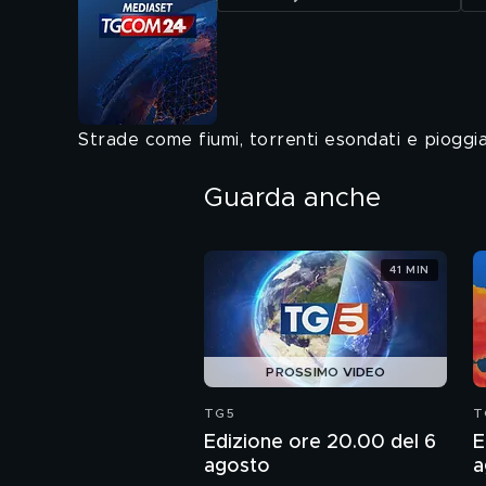
Strade come fiumi, torrenti esondati e pioggi
Guarda anche
41 MIN
PROSSIMO VIDEO
TG5
T
Edizione ore 20.00 del 6
E
agosto
a