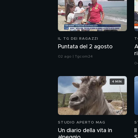
IL TG DEI RAGAZZI
T
Puntata del 2 agosto
A
r
02 ago | Tgcom24
A
0
S
4 MIN
STUDIO APERTO MAG
S
Un diario della vita in
I
alpeggio
S