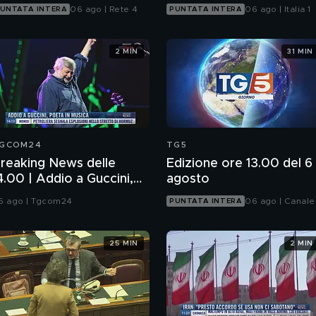
06 ago | Rete 4
06 ago | Italia 1
UNTATA INTERA
PUNTATA INTERA
2 MIN
31 MIN
GCOM24
TG5
reaking News delle
Edizione ore 13.00 del 6
4.00 | Addio a Guccini,
agosto
oeta in musica
6 ago | Tgcom24
06 ago | Canale
PUNTATA INTERA
25 MIN
2 MIN