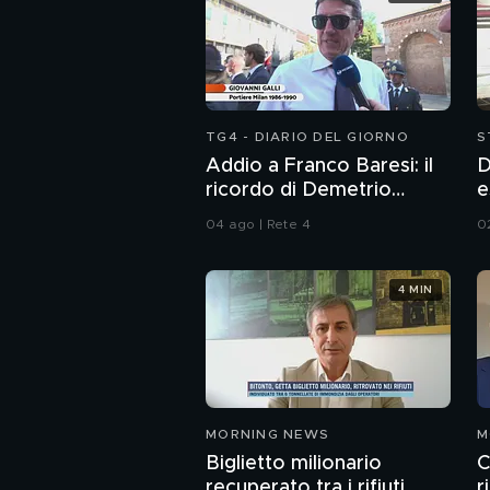
TG4 - DIARIO DEL GIORNO
S
Addio a Franco Baresi: il
D
ricordo di Demetrio
e
Albertini, Clarence
04 ago | Rete 4
02
Seedorf e Giovanni Galli
4 MIN
MORNING NEWS
M
Biglietto milionario
C
recuperato tra i rifiuti
r