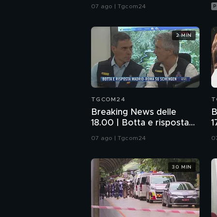
alle frontiere con Italia
07 ago | Tgcom24
P
2 MIN
TGCOM24
T
Breaking News delle
B
18.00 | Botta e risposta
1
Madrid-Roma su
s
07 ago | Tgcom24
0
Schengen
c
30 MIN