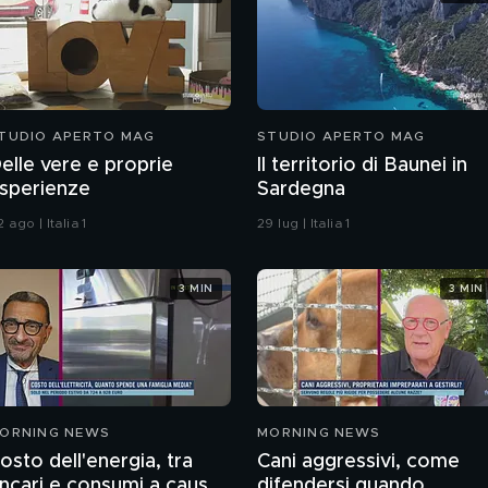
TUDIO APERTO MAG
STUDIO APERTO MAG
elle vere e proprie
Il territorio di Baunei in
sperienze
Sardegna
 ago | Italia 1
29 lug | Italia 1
3 MIN
3 MIN
ORNING NEWS
MORNING NEWS
osto dell'energia, tra
Cani aggressivi, come
incari e consumi a causa
difendersi quando