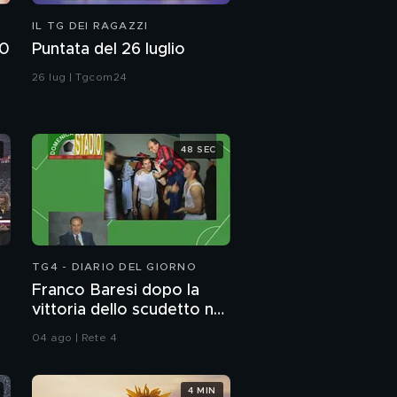
IL TG DEI RAGAZZI
00
Puntata del 26 luglio
26 lug | Tgcom24
d
48 SEC
TG4 - DIARIO DEL GIORNO
Franco Baresi dopo la
vittoria dello scudetto nel
1992
04 ago | Rete 4
4 MIN