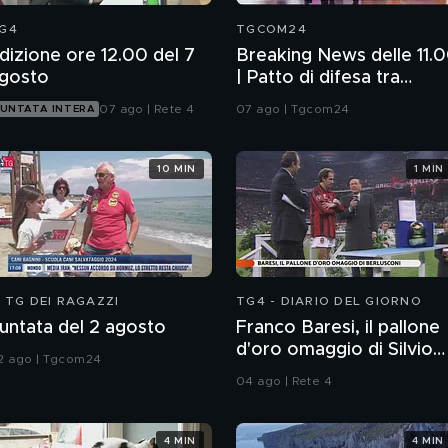
G4
TGCOM24
dizione ore 12.00 del 7
Breaking News delle 11.
gosto
| Patto di difesa tra
Ankara, Islamabad e Ria
07 ago | Rete 4
07 ago | Tgcom24
UNTATA INTERA
10 MIN
1 MIN
L TG DEI RAGAZZI
TG4 - DIARIO DEL GIORNO
untata del 2 agosto
Franco Baresi, il pallone
d'oro omaggio di Silvio
2 ago | Tgcom24
Berlusconi
04 ago | Rete 4
4 MIN
4 MIN