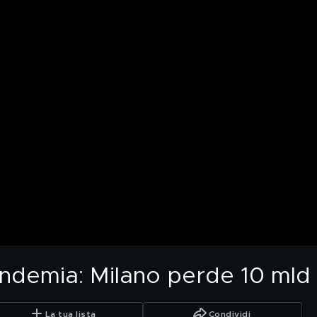
andemia: Milano perde 10 mld 
La tua lista
Condividi