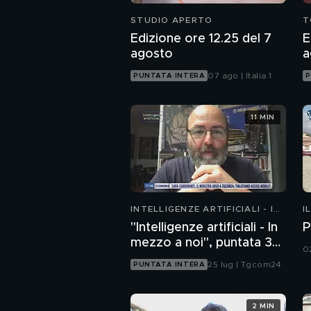
STUDIO APERTO
T
Edizione ore 12.25 del 7
E
agosto
a
07 ago | Italia 1
PUNTATA INTERA
P
11 MIN
INTELLIGENZE ARTIFICIALI - IN
I
MEZZO A NOI
"Intelligenze artificiali - In
P
mezzo a noi", puntata 35:
0
il progetto Glasswing
25 lug | Tgcom24
PUNTATA INTERA
2 MIN