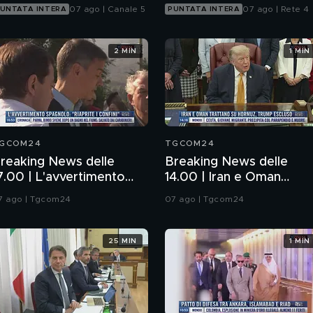
07 ago | Canale 5
07 ago | Rete 4
UNTATA INTERA
PUNTATA INTERA
2 MIN
1 MIN
GCOM24
TGCOM24
reaking News delle
Breaking News delle
7.00 | L'avvertimento
14.00 | Iran e Oman
pagnolo: "Riaprite i
trattano su Hormuz,
7 ago | Tgcom24
07 ago | Tgcom24
onfini"
Trump escluso
25 MIN
1 MIN