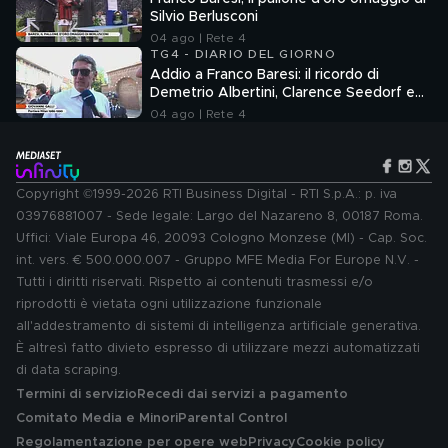
Silvio Berlusconi
04 ago | Rete 4
TG4 - DIARIO DEL GIORNO
Addio a Franco Baresi: il ricordo di
Demetrio Albertini, Clarence Seedorf e
Giovanni Galli
04 ago | Rete 4
Copyright ©1999-2026 RTI Business Digital - RTI S.p.A.: p. iva
03976881007 - Sede legale: Largo del Nazareno 8, 00187 Roma.
Uffici: Viale Europa 46, 20093 Cologno Monzese (MI) - Cap. Soc.
int. vers. € 500.000.007 - Gruppo MFE Media For Europe N.V. -
Tutti i diritti riservati. Rispetto ai contenuti trasmessi e/o
riprodotti è vietata ogni utilizzazione funzionale
all'addestramento di sistemi di intelligenza artificiale generativa.
È altresì fatto divieto espresso di utilizzare mezzi automatizzati
di data scraping.
Termini di servizio
Recedi dai servizi a pagamento
Comitato Media e Minori
Parental Control
Regolamentazione per opere web
Privacy
Cookie policy