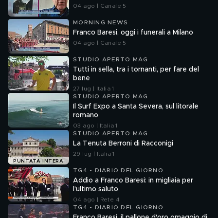
04 ago | Canale 5
MORNING NEWS
Franco Baresi, oggi i funerali a Milano
04 ago | Canale 5
STUDIO APERTO MAG
Tutti in sella, tra i tornanti, per fare del
bene
27 lug | Italia 1
STUDIO APERTO MAG
Il Surf Expo a Santa Severa, sul litorale
romano
03 ago | Italia 1
STUDIO APERTO MAG
La Tenuta Berroni di Racconigi
29 lug | Italia 1
PUNTATA INTERA
TG4 - DIARIO DEL GIORNO
Addio a Franco Baresi: in migliaia per
l'ultimo saluto
04 ago | Rete 4
TG4 - DIARIO DEL GIORNO
Franco Baresi, il pallone d'oro omaggio di