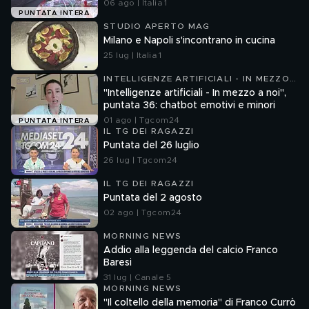
06 ago | Italia 1
PUNTATA INTERA
STUDIO APERTO MAG
Milano e Napoli s'incontrano in cucina
25 lug | Italia 1
INTELLIGENZE ARTIFICIALI - IN MEZZO
A NOI
"Intelligenze artificiali - In mezzo a noi",
puntata 36: chatbot emotivi e minori
01 ago | Tgcom24
PUNTATA INTERA
IL TG DEI RAGAZZI
Puntata del 26 luglio
26 lug | Tgcom24
IL TG DEI RAGAZZI
Puntata del 2 agosto
02 ago | Tgcom24
MORNING NEWS
Addio alla leggenda del calcio Franco
Baresi
31 lug | Canale 5
MORNING NEWS
"Il coltello della memoria" di Franco Currò