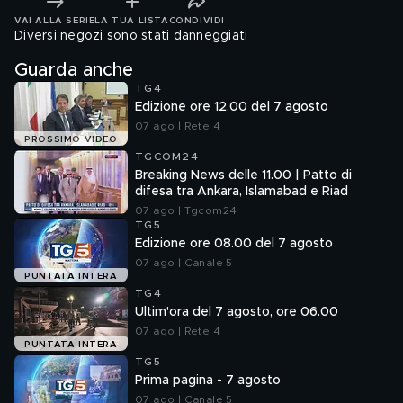
VAI ALLA SERIE
LA TUA LISTA
CONDIVIDI
Diversi negozi sono stati danneggiati
Guarda anche
TG4
Edizione ore 12.00 del 7 agosto
07 ago | Rete 4
PROSSIMO VIDEO
TGCOM24
Breaking News delle 11.00 | Patto di
difesa tra Ankara, Islamabad e Riad
07 ago | Tgcom24
TG5
Edizione ore 08.00 del 7 agosto
07 ago | Canale 5
PUNTATA INTERA
TG4
Ultim'ora del 7 agosto, ore 06.00
07 ago | Rete 4
PUNTATA INTERA
TG5
Prima pagina - 7 agosto
07 ago | Canale 5