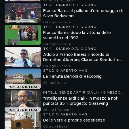
07 ago | Tgcom24
TG4 - DIARIO DEL GIORNO
Franco Baresi, il pallone d'oro omaggio di
Silvio Berlusconi
04 ago | Rete 4
TG4 - DIARIO DEL GIORNO
Franco Baresi dopo la vittoria dello
scudetto nel 1992
04 ago | Rete 4
TG4 - DIARIO DEL GIORNO
Addio a Franco Baresi: il ricordo di
Demetrio Albertini, Clarence Seedorf e
Giovanni Galli
04 ago | Rete 4
STUDIO APERTO MAG
La Tenuta Berroni di Racconigi
29 lug | Italia 1
PUNTATA INTERA
INTELLIGENZE ARTIFICIALI - IN MEZZO
A NOI
"Intelligenze artificiali - In mezzo a noi",
puntata 35: il progetto Glasswing
25 lug | Tgcom24
PUNTATA INTERA
STUDIO APERTO MAG
Delle vere e proprie esperienze
02 ago | Italia 1