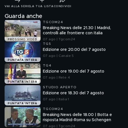
VAI ALLA SERIE
LA TUA LISTA
CONDIVIDI
Guarda anche
TGCOM24
Breaking News delle 21.30 | Madrid,
controlli alle frontiere con Italia
07 ago | Tgcom24
PROSSIMO VIDEO
TG5
Edizione ore 20.00 del 7 agosto
07 ago | Canale 5
PUNTATA INTERA
TG4
Edizione ore 19.00 del 7 agosto
07 ago | Rete 4
PUNTATA INTERA
STUDIO APERTO
Edizione ore 18.30 del 7 agosto
07 ago | Italia 1
PUNTATA INTERA
TGCOM24
Breaking News delle 18.00 | Botta e
risposta Madrid-Roma su Schengen
07 ago | Tgcom24