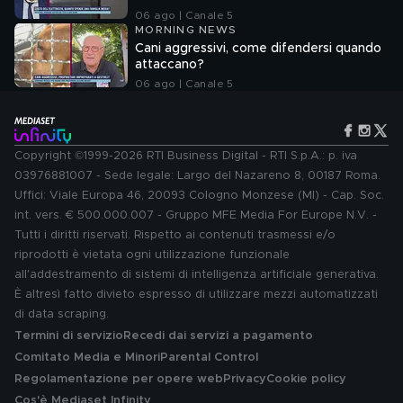
06 ago | Canale 5
MORNING NEWS
Cani aggressivi, come difendersi quando
attaccano?
06 ago | Canale 5
Copyright ©1999-2026 RTI Business Digital - RTI S.p.A.: p. iva
03976881007 - Sede legale: Largo del Nazareno 8, 00187 Roma.
Uffici: Viale Europa 46, 20093 Cologno Monzese (MI) - Cap. Soc.
int. vers. € 500.000.007 - Gruppo MFE Media For Europe N.V. -
Tutti i diritti riservati. Rispetto ai contenuti trasmessi e/o
riprodotti è vietata ogni utilizzazione funzionale
all'addestramento di sistemi di intelligenza artificiale generativa.
È altresì fatto divieto espresso di utilizzare mezzi automatizzati
di data scraping.
Termini di servizio
Recedi dai servizi a pagamento
Comitato Media e Minori
Parental Control
Regolamentazione per opere web
Privacy
Cookie policy
Cos'è Mediaset Infinity