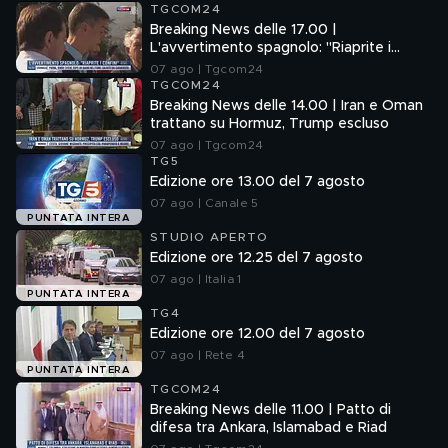
TGCOM24
Breaking News delle 17.00 |
L'avvertimento spagnolo: "Riaprite i
confini"
07 ago | Tgcom24
TGCOM24
Breaking News delle 14.00 | Iran e Oman
trattano su Hormuz, Trump escluso
07 ago | Tgcom24
TG5
Edizione ore 13.00 del 7 agosto
07 ago | Canale 5
PUNTATA INTERA
STUDIO APERTO
Edizione ore 12.25 del 7 agosto
07 ago | Italia 1
PUNTATA INTERA
TG4
Edizione ore 12.00 del 7 agosto
07 ago | Rete 4
PUNTATA INTERA
TGCOM24
Breaking News delle 11.00 | Patto di
difesa tra Ankara, Islamabad e Riad