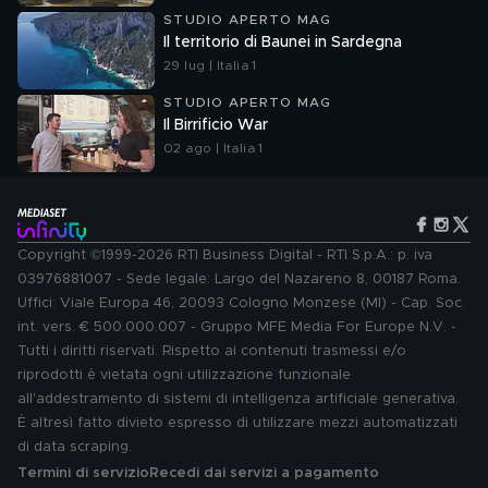
STUDIO APERTO MAG
Il territorio di Baunei in Sardegna
29 lug | Italia 1
STUDIO APERTO MAG
Il Birrificio War
02 ago | Italia 1
Copyright ©1999-2026 RTI Business Digital - RTI S.p.A.: p. iva
03976881007 - Sede legale: Largo del Nazareno 8, 00187 Roma.
Uffici: Viale Europa 46, 20093 Cologno Monzese (MI) - Cap. Soc.
int. vers. € 500.000.007 - Gruppo MFE Media For Europe N.V. -
Tutti i diritti riservati. Rispetto ai contenuti trasmessi e/o
riprodotti è vietata ogni utilizzazione funzionale
all'addestramento di sistemi di intelligenza artificiale generativa.
È altresì fatto divieto espresso di utilizzare mezzi automatizzati
di data scraping.
Termini di servizio
Recedi dai servizi a pagamento