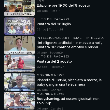
TG4
Edizione ore 19.00 dell'8 agosto
08 ago | Rete 4
PUNTATA INTERA
IL TG DEI RAGAZZI
Puntata del 26 luglio
26 lug | Tgcom24
INTELLIGENZE ARTIFICIALI - IN MEZZO
A NOI
"Intelligenze artificiali - In mezzo a noi",
puntata 36: chatbot emotivi e minori
01 ago | Tgcom24
PUNTATA INTERA
IL TG DEI RAGAZZI
Puntata del 2 agosto
02 ago | Tgcom24
MORNING NEWS
Pinarella di Cervia, picchiato a morte, la
baby gang in una telecamera
06 ago | Canale 5
MORNING NEWS
Bodyshaming, ad essere giudicati non
solo i vip
06 ago | Canale 5