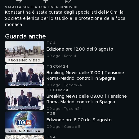
VAI ALLA SERIE
LA TUA LISTA
CONDIVIDI
Konstantina è stata curata dagli specialisti del MOm, la
Società ellenica per lo studio e la protezione della foca
monaca
Guarda anche
TG4
Edizione ore 12.00 del 9 agosto
09 ago | Rete 4
PROSSIMO VIDEO
TGCOM24
Breaking News delle 11.00 | Tensione
Roma-Madrid, controlli in Spagna
09 ago | Tgcom24
TGCOM24
Breaking News delle 09.00 | Tensione
Roma-Madrid, controlli in Spagna
09 ago | Tgcom24
TG5
Edizione ore 8.00 del 9 agosto
09 ago | Canale 5
PUNTATA INTERA
TG4