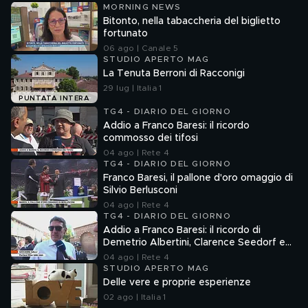
MORNING NEWS
Bitonto, nella tabaccheria del biglietto
fortunato
06 ago | Canale 5
STUDIO APERTO MAG
La Tenuta Berroni di Racconigi
29 lug | Italia 1
PUNTATA INTERA
TG4 - DIARIO DEL GIORNO
Addio a Franco Baresi: il ricordo
commosso dei tifosi
04 ago | Rete 4
TG4 - DIARIO DEL GIORNO
Franco Baresi, il pallone d'oro omaggio di
Silvio Berlusconi
04 ago | Rete 4
TG4 - DIARIO DEL GIORNO
Addio a Franco Baresi: il ricordo di
Demetrio Albertini, Clarence Seedorf e
Giovanni Galli
04 ago | Rete 4
STUDIO APERTO MAG
Delle vere e proprie esperienze
02 ago | Italia 1