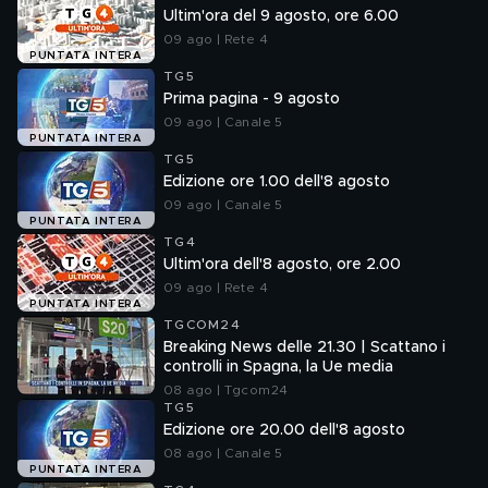
Ultim'ora del 9 agosto, ore 6.00
09 ago | Rete 4
PUNTATA INTERA
TG5
Prima pagina - 9 agosto
09 ago | Canale 5
PUNTATA INTERA
TG5
Edizione ore 1.00 dell'8 agosto
09 ago | Canale 5
PUNTATA INTERA
TG4
Ultim'ora dell'8 agosto, ore 2.00
09 ago | Rete 4
PUNTATA INTERA
TGCOM24
Breaking News delle 21.30 | Scattano i
controlli in Spagna, la Ue media
08 ago | Tgcom24
TG5
Edizione ore 20.00 dell'8 agosto
08 ago | Canale 5
PUNTATA INTERA