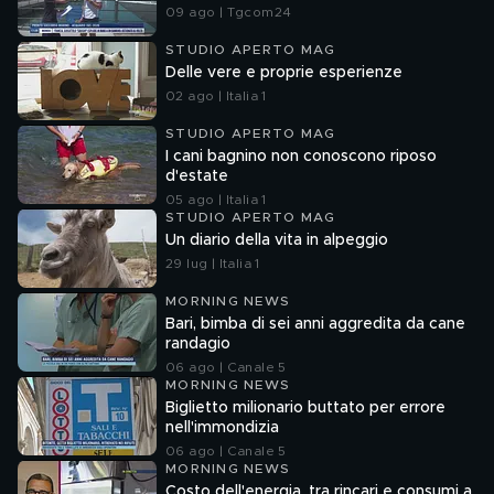
09 ago | Tgcom24
STUDIO APERTO MAG
Delle vere e proprie esperienze
02 ago | Italia 1
STUDIO APERTO MAG
I cani bagnino non conoscono riposo
d'estate
05 ago | Italia 1
STUDIO APERTO MAG
Un diario della vita in alpeggio
29 lug | Italia 1
MORNING NEWS
Bari, bimba di sei anni aggredita da cane
randagio
06 ago | Canale 5
MORNING NEWS
Biglietto milionario buttato per errore
nell'immondizia
06 ago | Canale 5
MORNING NEWS
Costo dell'energia, tra rincari e consumi a