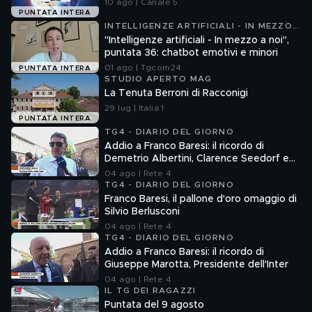
10 ago | Canale 5
PUNTATA INTERA
INTELLIGENZE ARTIFICIALI - IN MEZZO
A NOI
"Intelligenze artificiali - In mezzo a noi",
puntata 36: chatbot emotivi e minori
01 ago | Tgcom24
PUNTATA INTERA
STUDIO APERTO MAG
La Tenuta Berroni di Racconigi
29 lug | Italia 1
PUNTATA INTERA
TG4 - DIARIO DEL GIORNO
Addio a Franco Baresi: il ricordo di
Demetrio Albertini, Clarence Seedorf e
Giovanni Galli
04 ago | Rete 4
TG4 - DIARIO DEL GIORNO
Franco Baresi, il pallone d'oro omaggio di
Silvio Berlusconi
04 ago | Rete 4
TG4 - DIARIO DEL GIORNO
Addio a Franco Baresi: il ricordo di
Giuseppe Marotta, Presidente dell'Inter
04 ago | Rete 4
IL TG DEI RAGAZZI
Puntata del 9 agosto