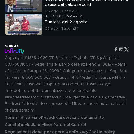
causa del caldo record
06 ago | Canale 5
IL TG DEI RAGAZZI
Puntata del 2 agosto
02 ago | Tgcom24
Copyright ©1999-2026 RTI Business Digital - RTI S.p.A.: p. iva
03976881007 - Sede legale: Largo del Nazareno 8, 00187 Roma.
Uffici: Viale Europa 46, 20093 Cologno Monzese (MI) - Cap. Soc.
int. vers. € 500.000.007 - Gruppo MFE Media For Europe N.V. -
Tutti i diritti riservati. Rispetto ai contenuti trasmessi e/o
riprodotti è vietata ogni utilizzazione funzionale
all'addestramento di sistemi di intelligenza artificiale generativa.
È altresì fatto divieto espresso di utilizzare mezzi automatizzati
di data scraping.
Termini di servizio
Recedi dai servizi a pagamento
Comitato Media e Minori
Parental Control
Regolamentazione per opere web
Privacy
Cookie policy