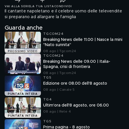
VAI ALLA SERIE
LA TUA LISTA
CONDIVIDI
Il cantante napoletano e il celebre uomo delle televendite
si preparano ad allargare la famiglia
Guarda anche
TGCOM24
Breaking News delle 11.00 | Nasce la mini
"Nato sunnita"
08 ago | Tgcom24
PROSSIMO VIDEO
TGCOM24
Breaking News delle 09.00 | Italia-
Spagna, crisi di frontiera
08 ago | Tgcom24
TG5
Edizione ore 08.00 dell'8 agosto
08 ago | Canale 5
PUNTATA INTERA
TG4
Ultim'ora dell'8 agosto, ore 06.00
08 ago | Rete 4
PUNTATA INTERA
TG5
Prima pagina - 8 agosto