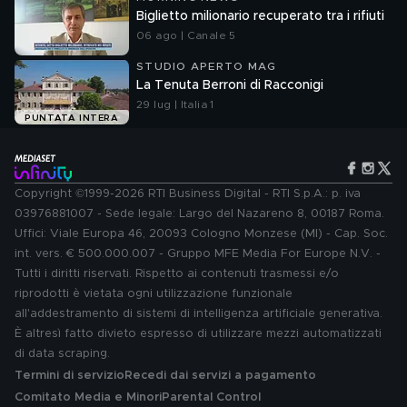
Biglietto milionario recuperato tra i rifiuti
06 ago | Canale 5
STUDIO APERTO MAG
La Tenuta Berroni di Racconigi
29 lug | Italia 1
PUNTATA INTERA
Copyright ©1999-2026 RTI Business Digital - RTI S.p.A.: p. iva
03976881007 - Sede legale: Largo del Nazareno 8, 00187 Roma.
Uffici: Viale Europa 46, 20093 Cologno Monzese (MI) - Cap. Soc.
int. vers. € 500.000.007 - Gruppo MFE Media For Europe N.V. -
Tutti i diritti riservati. Rispetto ai contenuti trasmessi e/o
riprodotti è vietata ogni utilizzazione funzionale
all'addestramento di sistemi di intelligenza artificiale generativa.
È altresì fatto divieto espresso di utilizzare mezzi automatizzati
di data scraping.
Termini di servizio
Recedi dai servizi a pagamento
Comitato Media e Minori
Parental Control