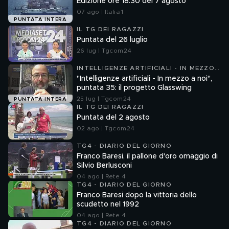
Edizione ore 18.30 del 7 agosto
07 ago | Italia 1
PUNTATA INTERA
IL TG DEI RAGAZZI
Puntata del 26 luglio
26 lug | Tgcom24
INTELLIGENZE ARTIFICIALI - IN MEZZO
A NOI
"Intelligenze artificiali - In mezzo a noi",
puntata 35: il progetto Glasswing
25 lug | Tgcom24
PUNTATA INTERA
IL TG DEI RAGAZZI
Puntata del 2 agosto
02 ago | Tgcom24
TG4 - DIARIO DEL GIORNO
Franco Baresi, il pallone d'oro omaggio di
Silvio Berlusconi
04 ago | Rete 4
TG4 - DIARIO DEL GIORNO
Franco Baresi dopo la vittoria dello
scudetto nel 1992
04 ago | Rete 4
TG4 - DIARIO DEL GIORNO