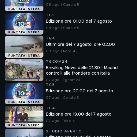
08 ago | Canale 5
PUNTATA INTERA
TG5
Edizione ore 01.00 del 7 agosto
08 ago | Canale 5
PUNTATA INTERA
TG4
Ultim'ora del 7 agosto, ore 02.00
08 ago | Rete 4
PUNTATA INTERA
TGCOM24
Breaking News delle 21.30 | Madrid,
controlli alle frontiere con Italia
07 ago | Tgcom24
TG5
Edizione ore 20.00 del 7 agosto
07 ago | Canale 5
PUNTATA INTERA
TG4
Edizione ore 19.00 del 7 agosto
07 ago | Rete 4
PUNTATA INTERA
STUDIO APERTO