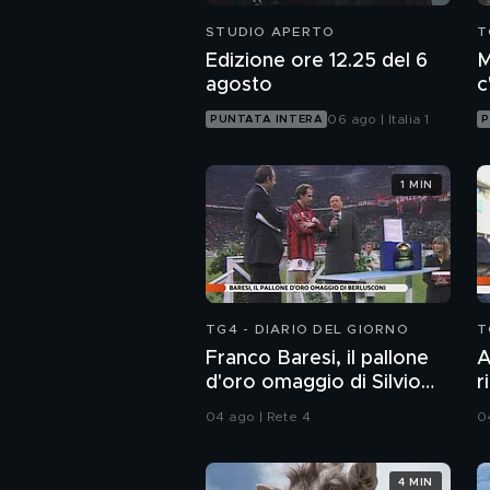
STUDIO APERTO
T
Edizione ore 12.25 del 6
M
agosto
c
c
06 ago | Italia 1
PUNTATA INTERA
P
1 MIN
TG4 - DIARIO DEL GIORNO
T
Franco Baresi, il pallone
A
d'oro omaggio di Silvio
r
Berlusconi
A
04 ago | Rete 4
0
S
4 MIN