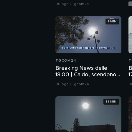
Commissione: da me
06 ago | Tgcom24
P
nessun illecito
1 MIN
TGCOM24
T
Breaking News delle
B
18.00 | Caldo, scendono
1
le città da bollino rosso
l
06 ago | Tgcom24
0
H
31 MIN