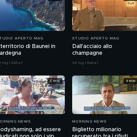
TUDIO APERTO MAG
STUDIO APERTO MAG
l territorio di Baunei in
Dall'acciaio allo
ardegna
champagne
 lug | Italia 1
24 lug | Italia 1
5 MIN
4 MIN
ORNING NEWS
MORNING NEWS
odyshaming, ad essere
Biglietto milionario
iudicati non solo i vip
recuperato tra i rifiuti