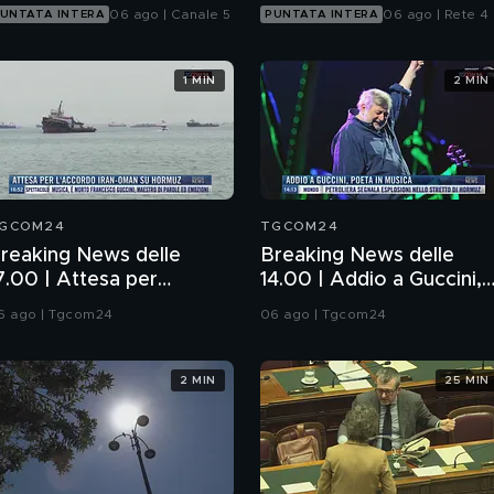
06 ago | Canale 5
06 ago | Rete 4
UNTATA INTERA
PUNTATA INTERA
1 MIN
2 MIN
GCOM24
TGCOM24
reaking News delle
Breaking News delle
7.00 | Attesa per
14.00 | Addio a Guccini,
'accordo Iran-Oman su
poeta in musica
6 ago | Tgcom24
06 ago | Tgcom24
ormuz
2 MIN
25 MIN