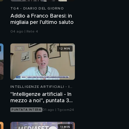
TG4 - DIARIO DEL GIORNO
Addio a Franco Baresi: in
migliaia per l'ultimo saluto
04 ago | Rete 4
12 MIN
INTELLIGENZE ARTIFICIALI - IN
MEZZO A NOI
"Intelligenze artificiali - In
mezzo a noi", puntata 36:
chatbot emotivi e minori
01 ago | Tgcom24
PUNTATA INTERA
11 MIN