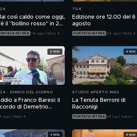
G4
TG4
ai così caldo come oggi,
Edizione ore 12.00 del 6
'è il "bollino rosso" in 27
agosto
ittà
06 ago | Rete 4
06 ago | Rete 4
UNTATA INTERA
PUNTATA INTERA
2 MIN
4 MIN
G4 - DIARIO DEL GIORNO
STUDIO APERTO MAG
ddio a Franco Baresi: il
La Tenuta Berroni di
icordo di Demetrio
Racconigi
lbertini, Clarence
4 ago | Rete 4
29 lug | Italia 1
PUNTATA INTERA
eedorf e Giovanni Galli
4 MIN
4 MIN