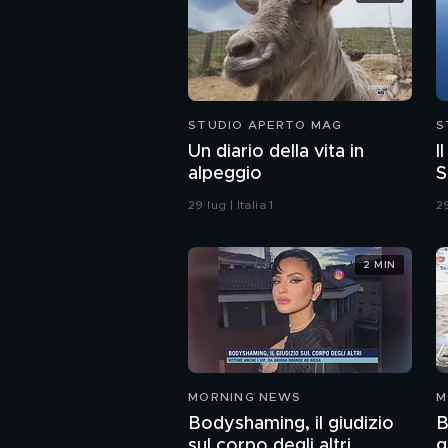
STUDIO APERTO MAG
S
Un diario della vita in
I
alpeggio
S
29 lug | Italia 1
29
2 MIN
MORNING NEWS
M
Bodyshaming, il giudizio
B
sul corpo degli altri
g