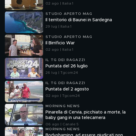
02 ago | Italia 1
STUDIO APERTO MAG
Il territorio di Baunei in Sardegna
29 lug | Italia 1
STUDIO APERTO MAG
Il Birrificio War
02 ago | Italia 1
IL TG DEI RAGAZZI
Puntata del 26 luglio
26 lug | Tgcom24
IL TG DEI RAGAZZI
Puntata del 2 agosto
02 ago | Tgcom24
MORNING NEWS
Pinarella di Cervia, picchiato a morte, la
baby gang in una telecamera
06 ago | Canale 5
MORNING NEWS
Bodyshaming, ad essere giudicati non