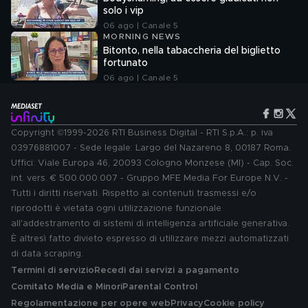
solo i vip
06 ago | Canale 5
MORNING NEWS
Bitonto, nella tabaccheria del biglietto
fortunato
06 ago | Canale 5
Copyright ©1999-2026 RTI Business Digital - RTI S.p.A.: p. iva
03976881007 - Sede legale: Largo del Nazareno 8, 00187 Roma.
Uffici: Viale Europa 46, 20093 Cologno Monzese (MI) - Cap. Soc.
int. vers. € 500.000.007 - Gruppo MFE Media For Europe N.V. -
Tutti i diritti riservati. Rispetto ai contenuti trasmessi e/o
riprodotti è vietata ogni utilizzazione funzionale
all'addestramento di sistemi di intelligenza artificiale generativa.
È altresì fatto divieto espresso di utilizzare mezzi automatizzati
di data scraping.
Termini di servizio
Recedi dai servizi a pagamento
Comitato Media e Minori
Parental Control
Regolamentazione per opere web
Privacy
Cookie policy