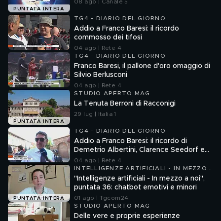
08 ago | Canale 5
PUNTATA INTERA
TG4 - DIARIO DEL GIORNO
Addio a Franco Baresi: il ricordo
commosso dei tifosi
04 ago | Rete 4
TG4 - DIARIO DEL GIORNO
Franco Baresi, il pallone d'oro omaggio di
Silvio Berlusconi
04 ago | Rete 4
STUDIO APERTO MAG
La Tenuta Berroni di Racconigi
29 lug | Italia 1
PUNTATA INTERA
TG4 - DIARIO DEL GIORNO
Addio a Franco Baresi: il ricordo di
Demetrio Albertini, Clarence Seedorf e
Giovanni Galli
04 ago | Rete 4
INTELLIGENZE ARTIFICIALI - IN MEZZO
A NOI
"Intelligenze artificiali - In mezzo a noi",
puntata 36: chatbot emotivi e minori
01 ago | Tgcom24
PUNTATA INTERA
STUDIO APERTO MAG
Delle vere e proprie esperienze