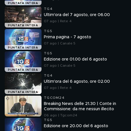
PUNTATA INTERA
TG4
Ultim'ora del 7 agosto, ore 06.00
07 ago | Rete 4
PUNTATA INTERA
TG5
Prima pagina - 7 agosto
07 ago | Canale 5
PUNTATA INTERA
TG5
Edizione ore 01.00 del 6 agosto
07 ago | Canale 5
PUNTATA INTERA
TG4
Ultim'ora del 6 agosto, ore 02.00
07 ago | Rete 4
PUNTATA INTERA
TGCOM24
Breaking News delle 21.30 | Conte in
Commissione: da me nessun illecito
06 ago | Tgcom24
TG5
Edizione ore 20.00 del 6 agosto