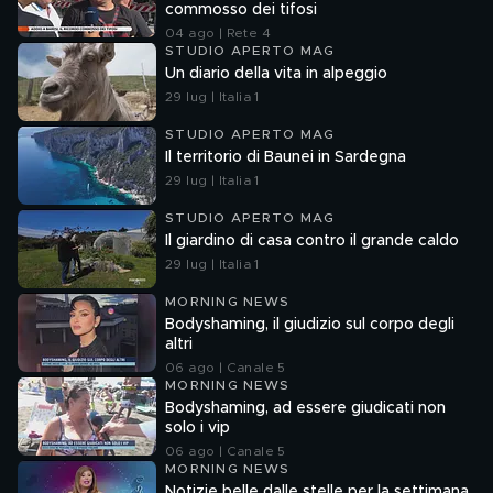
commosso dei tifosi
04 ago | Rete 4
STUDIO APERTO MAG
Un diario della vita in alpeggio
29 lug | Italia 1
STUDIO APERTO MAG
Il territorio di Baunei in Sardegna
29 lug | Italia 1
STUDIO APERTO MAG
Il giardino di casa contro il grande caldo
29 lug | Italia 1
MORNING NEWS
Bodyshaming, il giudizio sul corpo degli
altri
06 ago | Canale 5
MORNING NEWS
Bodyshaming, ad essere giudicati non
solo i vip
06 ago | Canale 5
MORNING NEWS
Notizie belle dalle stelle per la settimana