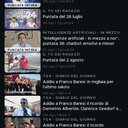
06 ago | Canale 5
PUNTATA INTERA
IL TG DEI RAGAZZI
Puntata del 26 luglio
26 lug | Tgcom24
INTELLIGENZE ARTIFICIALI - IN MEZZO
A NOI
"Intelligenze artificiali - In mezzo a noi",
puntata 36: chatbot emotivi e minori
01 ago | Tgcom24
PUNTATA INTERA
IL TG DEI RAGAZZI
Puntata del 2 agosto
02 ago | Tgcom24
TG4 - DIARIO DEL GIORNO
Addio a Franco Baresi: in migliaia per
l'ultimo saluto
04 ago | Rete 4
TG4 - DIARIO DEL GIORNO
Addio a Franco Baresi: il ricordo di
Demetrio Albertini, Clarence Seedorf e
Giovanni Galli
04 ago | Rete 4
TG4 - DIARIO DEL GIORNO
Addio a Franco Baresi: il ricordo