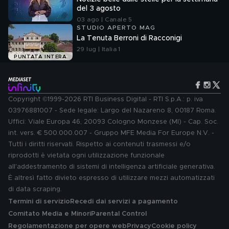
del 3 agosto
03 ago | Canale 5
STUDIO APERTO MAG
La Tenuta Berroni di Racconigi
29 lug | Italia 1
PUNTATA INTERA
Copyright ©1999-2026 RTI Business Digital - RTI S.p.A.: p. iva
03976881007 - Sede legale: Largo del Nazareno 8, 00187 Roma.
Uffici: Viale Europa 46, 20093 Cologno Monzese (MI) - Cap. Soc.
int. vers. € 500.000.007 - Gruppo MFE Media For Europe N.V. -
Tutti i diritti riservati. Rispetto ai contenuti trasmessi e/o
riprodotti è vietata ogni utilizzazione funzionale
all'addestramento di sistemi di intelligenza artificiale generativa.
È altresì fatto divieto espresso di utilizzare mezzi automatizzati
di data scraping.
Termini di servizio
Recedi dai servizi a pagamento
Comitato Media e Minori
Parental Control
Regolamentazione per opere web
Privacy
Cookie policy