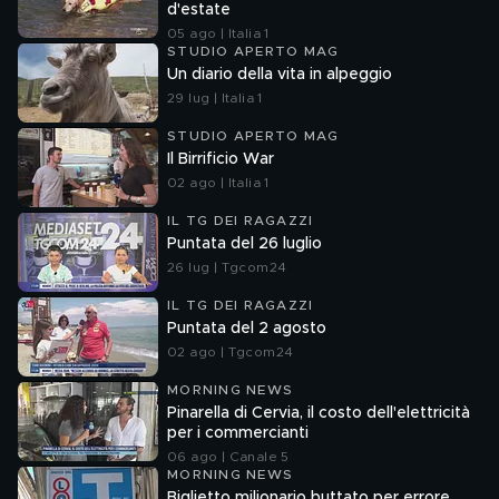
d'estate
05 ago | Italia 1
STUDIO APERTO MAG
Un diario della vita in alpeggio
29 lug | Italia 1
STUDIO APERTO MAG
Il Birrificio War
02 ago | Italia 1
IL TG DEI RAGAZZI
Puntata del 26 luglio
26 lug | Tgcom24
IL TG DEI RAGAZZI
Puntata del 2 agosto
02 ago | Tgcom24
MORNING NEWS
Pinarella di Cervia, il costo dell'elettricità
per i commercianti
06 ago | Canale 5
MORNING NEWS
Biglietto milionario buttato per errore