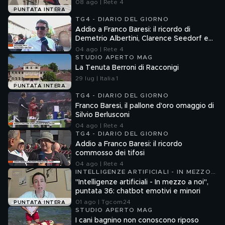
08 ago | Rete 4
PUNTATA INTERA
TG4 - DIARIO DEL GIORNO
Addio a Franco Baresi: il ricordo di
Demetrio Albertini, Clarence Seedorf e
Giovanni Galli
04 ago | Rete 4
STUDIO APERTO MAG
La Tenuta Berroni di Racconigi
29 lug | Italia 1
PUNTATA INTERA
TG4 - DIARIO DEL GIORNO
Franco Baresi, il pallone d'oro omaggio di
Silvio Berlusconi
04 ago | Rete 4
TG4 - DIARIO DEL GIORNO
Addio a Franco Baresi: il ricordo
commosso dei tifosi
04 ago | Rete 4
INTELLIGENZE ARTIFICIALI - IN MEZZO
A NOI
"Intelligenze artificiali - In mezzo a noi",
puntata 36: chatbot emotivi e minori
01 ago | Tgcom24
PUNTATA INTERA
STUDIO APERTO MAG
I cani bagnino non conoscono riposo