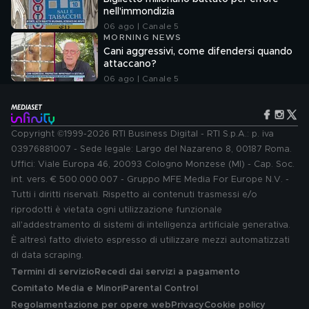
nell'immondizia
06 ago | Canale 5
MORNING NEWS
Cani aggressivi, come difendersi quando
attaccano?
06 ago | Canale 5
Copyright ©1999-2026 RTI Business Digital - RTI S.p.A.: p. iva
03976881007 - Sede legale: Largo del Nazareno 8, 00187 Roma.
Uffici: Viale Europa 46, 20093 Cologno Monzese (MI) - Cap. Soc.
int. vers. € 500.000.007 - Gruppo MFE Media For Europe N.V. -
Tutti i diritti riservati. Rispetto ai contenuti trasmessi e/o
riprodotti è vietata ogni utilizzazione funzionale
all'addestramento di sistemi di intelligenza artificiale generativa.
È altresì fatto divieto espresso di utilizzare mezzi automatizzati
di data scraping.
Termini di servizio
Recedi dai servizi a pagamento
Comitato Media e Minori
Parental Control
Regolamentazione per opere web
Privacy
Cookie policy