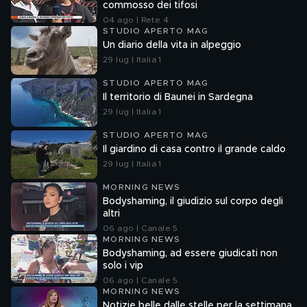
commosso dei tifosi
04 ago | Rete 4
STUDIO APERTO MAG
Un diario della vita in alpeggio
29 lug | Italia 1
STUDIO APERTO MAG
Il territorio di Baunei in Sardegna
29 lug | Italia 1
STUDIO APERTO MAG
Il giardino di casa contro il grande caldo
29 lug | Italia 1
MORNING NEWS
Bodyshaming, il giudizio sul corpo degli
altri
06 ago | Canale 5
MORNING NEWS
Bodyshaming, ad essere giudicati non
solo i vip
06 ago | Canale 5
MORNING NEWS
Notizie belle dalle stelle per la settimana