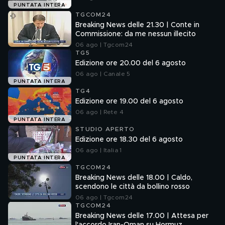
PUNTATA INTERA
TGCOM24
Breaking News delle 21.30 | Conte in
Commissione: da me nessun illecito
06 ago | Tgcom24
TG5
Edizione ore 20.00 del 6 agosto
06 ago | Canale 5
PUNTATA INTERA
TG4
Edizione ore 19.00 del 6 agosto
06 ago | Rete 4
PUNTATA INTERA
STUDIO APERTO
Edizione ore 18.30 del 6 agosto
06 ago | Italia 1
PUNTATA INTERA
TGCOM24
Breaking News delle 18.00 | Caldo,
scendono le città da bollino rosso
06 ago | Tgcom24
TGCOM24
Breaking News delle 17.00 | Attesa per