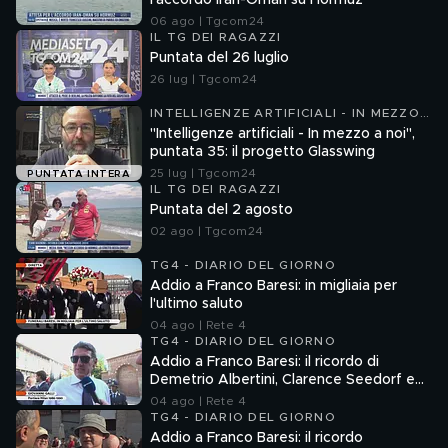
l'accordo Iran-Oman su Hormuz
06 ago | Tgcom24
IL TG DEI RAGAZZI
Puntata del 26 luglio
26 lug | Tgcom24
INTELLIGENZE ARTIFICIALI - IN MEZZO
A NOI
"Intelligenze artificiali - In mezzo a noi",
puntata 35: il progetto Glasswing
25 lug | Tgcom24
PUNTATA INTERA
IL TG DEI RAGAZZI
Puntata del 2 agosto
02 ago | Tgcom24
TG4 - DIARIO DEL GIORNO
Addio a Franco Baresi: in migliaia per
l'ultimo saluto
04 ago | Rete 4
TG4 - DIARIO DEL GIORNO
Addio a Franco Baresi: il ricordo di
Demetrio Albertini, Clarence Seedorf e
Giovanni Galli
04 ago | Rete 4
TG4 - DIARIO DEL GIORNO
Addio a Franco Baresi: il ricordo