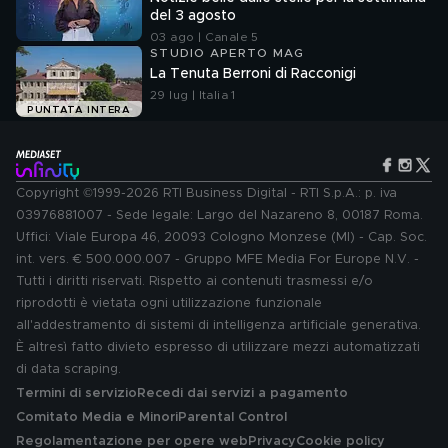
del 3 agosto
03 ago | Canale 5
STUDIO APERTO MAG
La Tenuta Berroni di Racconigi
29 lug | Italia 1
PUNTATA INTERA
Copyright ©1999-2026 RTI Business Digital - RTI S.p.A.: p. iva
03976881007 - Sede legale: Largo del Nazareno 8, 00187 Roma.
Uffici: Viale Europa 46, 20093 Cologno Monzese (MI) - Cap. Soc.
int. vers. € 500.000.007 - Gruppo MFE Media For Europe N.V. -
Tutti i diritti riservati. Rispetto ai contenuti trasmessi e/o
riprodotti è vietata ogni utilizzazione funzionale
all'addestramento di sistemi di intelligenza artificiale generativa.
È altresì fatto divieto espresso di utilizzare mezzi automatizzati
di data scraping.
Termini di servizio
Recedi dai servizi a pagamento
Comitato Media e Minori
Parental Control
Regolamentazione per opere web
Privacy
Cookie policy