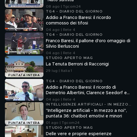
"Nato sunnita"
08 ago | Tgcom24
TG4 - DIARIO DEL GIORNO
Addio a Franco Baresi: il ricordo
commosso dei tifosi
04 ago | Rete 4
TG4 - DIARIO DEL GIORNO
Franco Baresi, il pallone d'oro omaggio di
Silvio Berlusconi
04 ago | Rete 4
STUDIO APERTO MAG
La Tenuta Berroni di Racconigi
29 lug | Italia 1
PUNTATA INTERA
TG4 - DIARIO DEL GIORNO
Addio a Franco Baresi: il ricordo di
Demetrio Albertini, Clarence Seedorf e
Giovanni Galli
04 ago | Rete 4
INTELLIGENZE ARTIFICIALI - IN MEZZO
A NOI
"Intelligenze artificiali - In mezzo a noi",
puntata 36: chatbot emotivi e minori
01 ago | Tgcom24
PUNTATA INTERA
STUDIO APERTO MAG
Delle vere e proprie esperienze