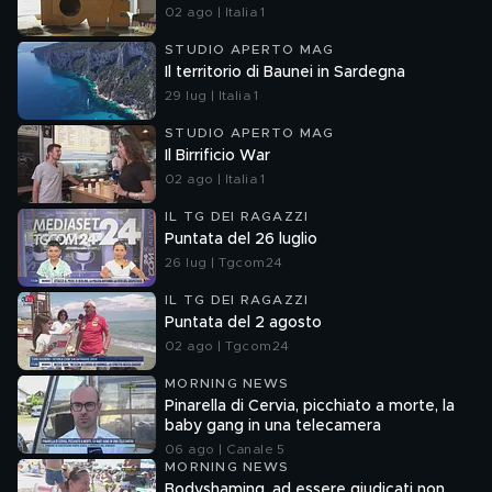
02 ago | Italia 1
STUDIO APERTO MAG
Il territorio di Baunei in Sardegna
29 lug | Italia 1
STUDIO APERTO MAG
Il Birrificio War
02 ago | Italia 1
IL TG DEI RAGAZZI
Puntata del 26 luglio
26 lug | Tgcom24
IL TG DEI RAGAZZI
Puntata del 2 agosto
02 ago | Tgcom24
MORNING NEWS
Pinarella di Cervia, picchiato a morte, la
baby gang in una telecamera
06 ago | Canale 5
MORNING NEWS
Bodyshaming, ad essere giudicati non