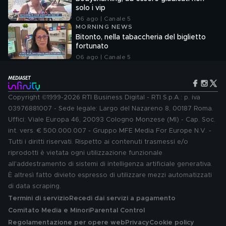
solo i vip
06 ago | Canale 5
MORNING NEWS
Bitonto, nella tabaccheria del biglietto
fortunato
06 ago | Canale 5
Copyright ©1999-2026 RTI Business Digital - RTI S.p.A.: p. iva
03976881007 - Sede legale: Largo del Nazareno 8, 00187 Roma.
Uffici: Viale Europa 46, 20093 Cologno Monzese (MI) - Cap. Soc.
int. vers. € 500.000.007 - Gruppo MFE Media For Europe N.V. -
Tutti i diritti riservati. Rispetto ai contenuti trasmessi e/o
riprodotti è vietata ogni utilizzazione funzionale
all'addestramento di sistemi di intelligenza artificiale generativa.
È altresì fatto divieto espresso di utilizzare mezzi automatizzati
di data scraping.
Termini di servizio
Recedi dai servizi a pagamento
Comitato Media e Minori
Parental Control
Regolamentazione per opere web
Privacy
Cookie policy