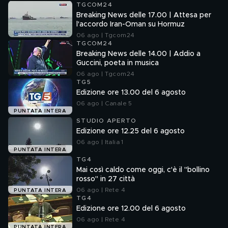
TGCOM24
Breaking News delle 17.00 | Attesa per
l'accordo Iran-Oman su Hormuz
06 ago | Tgcom24
TGCOM24
Breaking News delle 14.00 | Addio a
Guccini, poeta in musica
06 ago | Tgcom24
TG5
Edizione ore 13.00 del 6 agosto
06 ago | Canale 5
PUNTATA INTERA
STUDIO APERTO
Edizione ore 12.25 del 6 agosto
06 ago | Italia 1
PUNTATA INTERA
TG4
Mai così caldo come oggi, c'è il "bollino
rosso" in 27 città
06 ago | Rete 4
PUNTATA INTERA
TG4
Edizione ore 12.00 del 6 agosto
06 ago | Rete 4
PUNTATA INTERA