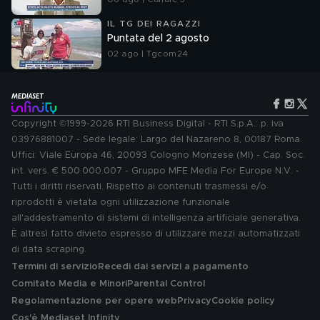
IL TG DEI RAGAZZI
Puntata del 2 agosto
02 ago | Tgcom24
Copyright ©1999-2026 RTI Business Digital - RTI S.p.A.: p. iva
03976881007 - Sede legale: Largo del Nazareno 8, 00187 Roma.
Uffici: Viale Europa 46, 20093 Cologno Monzese (MI) - Cap. Soc.
int. vers. € 500.000.007 - Gruppo MFE Media For Europe N.V. -
Tutti i diritti riservati. Rispetto ai contenuti trasmessi e/o
riprodotti è vietata ogni utilizzazione funzionale
all'addestramento di sistemi di intelligenza artificiale generativa.
È altresì fatto divieto espresso di utilizzare mezzi automatizzati
di data scraping.
Termini di servizio
Recedi dai servizi a pagamento
Comitato Media e Minori
Parental Control
Regolamentazione per opere web
Privacy
Cookie policy
Cos'è Mediaset Infinity