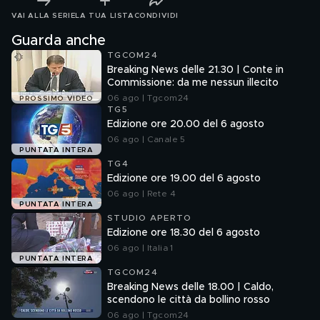
VAI ALLA SERIE
LA TUA LISTA
CONDIVIDI
Guarda anche
TGCOM24
Breaking News delle 21.30 | Conte in
Commissione: da me nessun illecito
06 ago | Tgcom24
PROSSIMO VIDEO
TG5
Edizione ore 20.00 del 6 agosto
06 ago | Canale 5
PUNTATA INTERA
TG4
Edizione ore 19.00 del 6 agosto
06 ago | Rete 4
PUNTATA INTERA
STUDIO APERTO
Edizione ore 18.30 del 6 agosto
06 ago | Italia 1
PUNTATA INTERA
TGCOM24
Breaking News delle 18.00 | Caldo,
scendono le città da bollino rosso
06 ago | Tgcom24