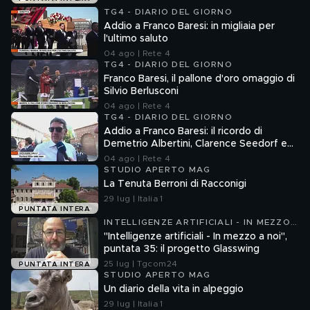
TG4 - DIARIO DEL GIORNO
Addio a Franco Baresi: in migliaia per
l'ultimo saluto
04 ago | Rete 4
TG4 - DIARIO DEL GIORNO
Franco Baresi, il pallone d'oro omaggio di
Silvio Berlusconi
04 ago | Rete 4
TG4 - DIARIO DEL GIORNO
Addio a Franco Baresi: il ricordo di
Demetrio Albertini, Clarence Seedorf e
Giovanni Galli
04 ago | Rete 4
STUDIO APERTO MAG
La Tenuta Berroni di Racconigi
29 lug | Italia 1
PUNTATA INTERA
INTELLIGENZE ARTIFICIALI - IN MEZZO
A NOI
"Intelligenze artificiali - In mezzo a noi",
puntata 35: il progetto Glasswing
25 lug | Tgcom24
PUNTATA INTERA
STUDIO APERTO MAG
Un diario della vita in alpeggio
29 lug | Italia 1