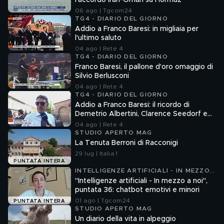
l'accordo Iran-Oman su Hormuz
06 ago | Tgcom24
TG4 - DIARIO DEL GIORNO
Addio a Franco Baresi: in migliaia per
l'ultimo saluto
04 ago | Rete 4
TG4 - DIARIO DEL GIORNO
Franco Baresi, il pallone d'oro omaggio di
Silvio Berlusconi
04 ago | Rete 4
TG4 - DIARIO DEL GIORNO
Addio a Franco Baresi: il ricordo di
Demetrio Albertini, Clarence Seedorf e
Giovanni Galli
04 ago | Rete 4
STUDIO APERTO MAG
La Tenuta Berroni di Racconigi
29 lug | Italia 1
PUNTATA INTERA
INTELLIGENZE ARTIFICIALI - IN MEZZO
A NOI
"Intelligenze artificiali - In mezzo a noi",
puntata 36: chatbot emotivi e minori
01 ago | Tgcom24
PUNTATA INTERA
STUDIO APERTO MAG
Un diario della vita in alpeggio