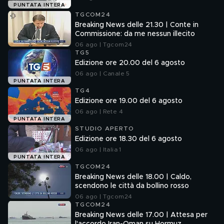
PUNTATA INTERA
TGCOM24
Breaking News delle 21.30 | Conte in
Commissione: da me nessun illecito
06 ago | Tgcom24
TG5
Edizione ore 20.00 del 6 agosto
06 ago | Canale 5
PUNTATA INTERA
TG4
Edizione ore 19.00 del 6 agosto
06 ago | Rete 4
PUNTATA INTERA
STUDIO APERTO
Edizione ore 18.30 del 6 agosto
06 ago | Italia 1
PUNTATA INTERA
TGCOM24
Breaking News delle 18.00 | Caldo,
scendono le città da bollino rosso
06 ago | Tgcom24
TGCOM24
Breaking News delle 17.00 | Attesa per