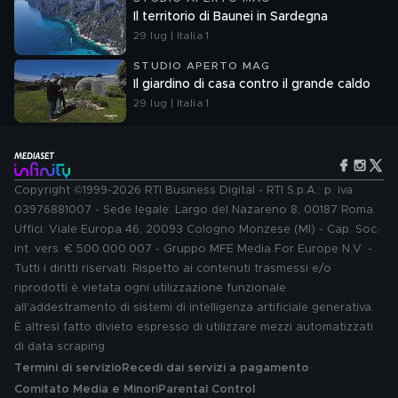
Il territorio di Baunei in Sardegna
29 lug | Italia 1
STUDIO APERTO MAG
Il giardino di casa contro il grande caldo
29 lug | Italia 1
Copyright ©1999-2026 RTI Business Digital - RTI S.p.A.: p. iva
03976881007 - Sede legale: Largo del Nazareno 8, 00187 Roma.
Uffici: Viale Europa 46, 20093 Cologno Monzese (MI) - Cap. Soc.
int. vers. € 500.000.007 - Gruppo MFE Media For Europe N.V. -
Tutti i diritti riservati. Rispetto ai contenuti trasmessi e/o
riprodotti è vietata ogni utilizzazione funzionale
all'addestramento di sistemi di intelligenza artificiale generativa.
È altresì fatto divieto espresso di utilizzare mezzi automatizzati
di data scraping.
Termini di servizio
Recedi dai servizi a pagamento
Comitato Media e Minori
Parental Control