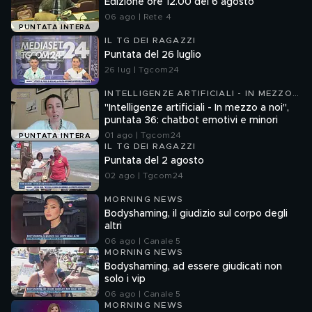
Edizione ore 12.00 del 6 agosto
06 ago | Rete 4
PUNTATA INTERA
IL TG DEI RAGAZZI
Puntata del 26 luglio
26 lug | Tgcom24
INTELLIGENZE ARTIFICIALI - IN MEZZO
A NOI
"Intelligenze artificiali - In mezzo a noi",
puntata 36: chatbot emotivi e minori
01 ago | Tgcom24
PUNTATA INTERA
IL TG DEI RAGAZZI
Puntata del 2 agosto
02 ago | Tgcom24
MORNING NEWS
Bodyshaming, il giudizio sul corpo degli
altri
06 ago | Canale 5
MORNING NEWS
Bodyshaming, ad essere giudicati non
solo i vip
06 ago | Canale 5
MORNING NEWS