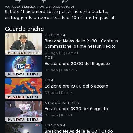
VAI ALLA SERIE
LA TUA LISTA
CONDIVIDI
Sabato 11 dicembre sette palazzine sono crollate,
distruggendo un'aerea totale di 10mila metri quadrati
Guarda anche
TGCOM24
Breaking News delle 21.30 | Conte in
Commissione: da me nessun illecito
06 ago | Tgcom24
PROSSIMO VIDEO
TG5
Edizione ore 20.00 del 6 agosto
06 ago | Canale 5
PUNTATA INTERA
TG4
Edizione ore 19.00 del 6 agosto
06 ago | Rete 4
PUNTATA INTERA
STUDIO APERTO
Edizione ore 18.30 del 6 agosto
06 ago | Italia 1
PUNTATA INTERA
TGCOM24
Breaking News delle 18.00 | Caldo,