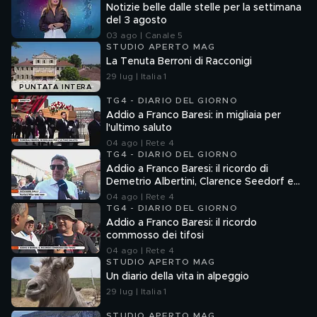
Notizie belle dalle stelle per la settimana
del 3 agosto
03 ago | Canale 5
STUDIO APERTO MAG
La Tenuta Berroni di Racconigi
29 lug | Italia 1
PUNTATA INTERA
TG4 - DIARIO DEL GIORNO
Addio a Franco Baresi: in migliaia per
l'ultimo saluto
04 ago | Rete 4
TG4 - DIARIO DEL GIORNO
Addio a Franco Baresi: il ricordo di
Demetrio Albertini, Clarence Seedorf e
Giovanni Galli
04 ago | Rete 4
TG4 - DIARIO DEL GIORNO
Addio a Franco Baresi: il ricordo
commosso dei tifosi
04 ago | Rete 4
STUDIO APERTO MAG
Un diario della vita in alpeggio
29 lug | Italia 1
STUDIO APERTO MAG