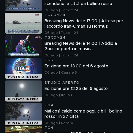
scendono le città da bollino rosso
06 ago | Tgcom24
TGCOM24
Breaking News delle 17.00 | Attesa per
l'accordo Iran-Oman su Hormuz
06 ago | Tgcom24
TGCOM24
Breaking News delle 14.00 | Addio a
Guccini, poeta in musica
06 ago | Tgcom24
TG5
Edizione ore 13.00 del 6 agosto
06 ago | Canale 5
PUNTATA INTERA
STUDIO APERTO
Edizione ore 12.25 del 6 agosto
06 ago | Italia 1
PUNTATA INTERA
TG4
Mai così caldo come oggi, c'è il "bollino
rosso" in 27 città
06 ago | Rete 4
PUNTATA INTERA
TG4